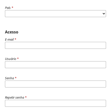
País
*
Acesso
E-mail
*
Usuário
*
Senha
*
Repetir senha
*