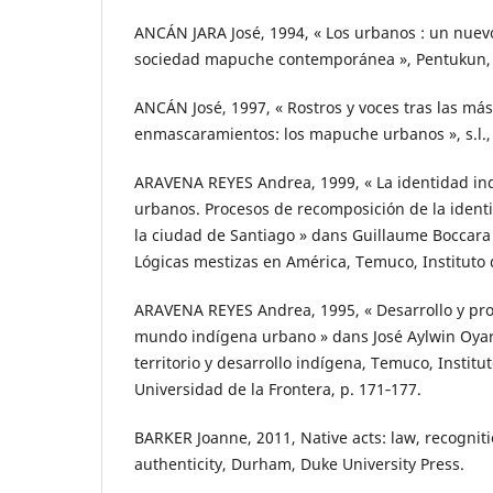
ANCÁN JARA José, 1994, « Los urbanos : un nuevo
sociedad mapuche contemporánea », Pentukun, 1
ANCÁN José, 1997, « Rostros y voces tras las más
enmascaramientos: los mapuche urbanos », s.l., 
ARAVENA REYES Andrea, 1999, « La identidad in
urbanos. Procesos de recomposición de la iden
la ciudad de Santiago » dans Guillaume Boccara e
Lógicas mestizas en América, Temuco, Instituto 
ARAVENA REYES Andrea, 1995, « Desarrollo y proc
mundo indígena urbano » dans José Aylwin Oyarz
territorio y desarrollo indígena, Temuco, Institu
Universidad de la Frontera, p. 171‑177.
BARKER Joanne, 2011, Native acts: law, recogniti
authenticity, Durham, Duke University Press.