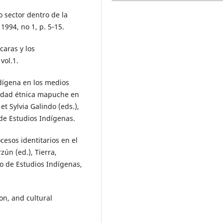
 sector dentro de la
994, no 1, p. 5‑15.
caras y los
vol.1.
dígena en los medios
tidad étnica mapuche en
t Sylvia Galindo (eds.),
de Estudios Indígenas.
esos identitarios en el
ún (ed.), Tierra,
to de Estudios Indígenas,
on, and cultural