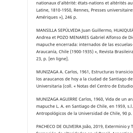
nationaux d’altérité: états-nations et altérités
Latine, 1810-1950, Rennes, Presses universitaire
Amériques »), 246 p.
MANSILLA SEPÚLVEDA Juan Guillermo, HUAIQUIÁ
Andrea et POZO MENARES Gabriel Alfonso de Dios
mapuche encerrada: internados de las escuelas-
Araucanía, Chile (1900-1935) », Revista Brasileir
23, p. [en ligne].
MUNIZAGA A. Carlos, 1961, Estructuras transicio
los araucanos de hoy a la ciudad de Santiago de 
Universitaria (coll. « Notas del Centro de Estudio
MUNIZAGA AGUIRRE Carlos, 1960, Vida de un ara
mapuche L. A. en Santiago de Chile, en 1959, s.l
Antropológicos de la Universidad de Chile, 90 p.
PACHECO DE OLIVEIRA João, 2019, Exterminio y T