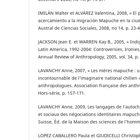
IMILÁN Walter et ALVÁREZ Valentina, 2008, « El
acercamiento a la migración Mapuche en la ciud
Austral de Ciencias Sociales, 2008, no 14, p. 23‑4
JACKSON Jean E. et WARREN Kay B., 2005, « Ind
Latin America, 1992-2004: Controversies, Ironies
Annual Review of Anthropology, 2005, vol. 34, p.
LAVANCHY Anne, 2007, « Les mères mapuche : u
incontournable de l’imaginaire national chilien »
anthropologues. Association française des anthr
Hors-série, p. 157‑171.
LAVANCHY Anne, 2009, Les langages de l’autocht
et sociaux des négociations identitaires mapuche
Suisse, Éd. de la Maison des sciences de l’homm
LOPEZ CABALLERO Paula et GIUDICELLI Christoph