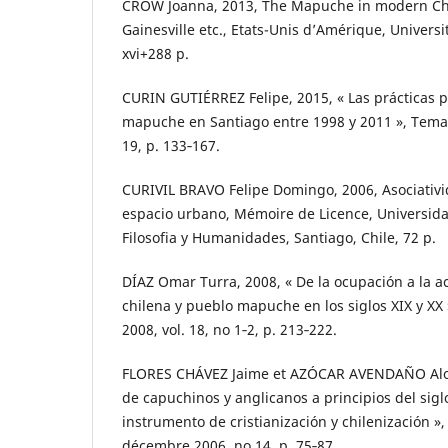
CROW Joanna, 2013, The Mapuche in modern Chile
Gainesville etc., Etats-Unis d’Amérique, Universit
xvi+288 p.
CURIN GUTIÉRREZ Felipe, 2015, « Las prácticas po
mapuche en Santiago entre 1998 y 2011 », Temas
19, p. 133‑167.
CURIVIL BRAVO Felipe Domingo, 2006, Asociativ
espacio urbano, Mémoire de Licence, Universida
Filosofia y Humanidades, Santiago, Chile, 72 p.
DÍAZ Omar Turra, 2008, « De la ocupación a la a
chilena y pueblo mapuche en los siglos XIX y XX »
2008, vol. 18, no 1‑2, p. 213‑222.
FLORES CHÁVEZ Jaime et AZÓCAR AVENDAÑO Alons
de capuchinos y anglicanos a principios del sigl
instrumento de cristianización y chilenización 
décembre 2006, no 14, p. 75‑87.