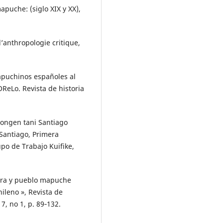
puche: (siglo XIX y XX),
d’anthropologie critique,
capuchinos españoles al
OReLo. Revista de historia
ongen tani Santiago
Santiago, Primera
upo de Trabajo Kuifike,
ra y pueblo mapuche
ileno », Revista de
17, no 1, p. 89‑132.