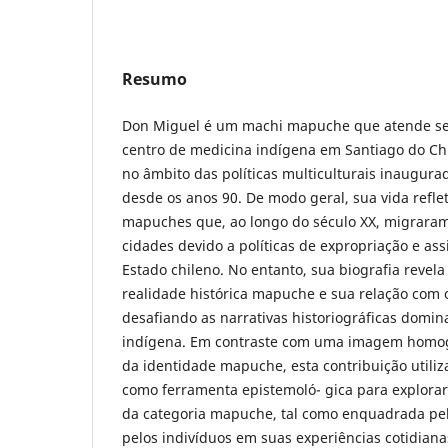
Resumo
Don Miguel é um machi mapuche que atende s
centro de medicina indígena em Santiago do Chi
no âmbito das políticas multiculturais inaugura
desde os anos 90. De modo geral, sua vida reflet
mapuches que, ao longo do século XX, migraram 
cidades devido a políticas de expropriação e as
Estado chileno. No entanto, sua biografia revel
realidade histórica mapuche e sua relação com o
desafiando as narrativas historiográficas domin
indígena. Em contraste com uma imagem homog
da identidade mapuche, esta contribuição utiliza
como ferramenta epistemoló- gica para explorar 
da categoria mapuche, tal como enquadrada pel
pelos indivíduos em suas experiências cotidiana