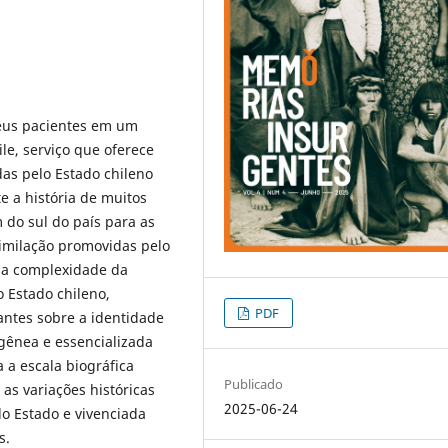
eus pacientes em um
le, serviço que oferece
das pelo Estado chileno
e a história de muitos
do sul do país para as
similação promovidas pelo
a a complexidade da
 Estado chileno,
PDF
antes sobre a identidade
ênea e essencializada
 a escala biográfica
Publicado
as variações históricas
2025-06-24
o Estado e vivenciada
s.