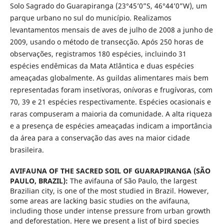
Solo Sagrado do Guarapiranga (23°45’0”S, 46°44’0”W), um
parque urbano no sul do município. Realizamos
levantamentos mensais de aves de julho de 2008 a junho de
2009, usando o método de transecção. Após 250 horas de
observações, registramos 180 espécies, incluindo 31
espécies endêmicas da Mata Atlântica e duas espécies
ameaçadas globalmente. As guildas alimentares mais bem
representadas foram insetívoras, onívoras e frugívoras, com
70, 39 e 21 espécies respectivamente. Espécies ocasionais e
raras compuseram a maioria da comunidade. A alta riqueza
e a presença de espécies ameaçadas indicam a importância
da área para a conservação das aves na maior cidade
brasileira.
AVIFAUNA OF THE SACRED SOIL OF GUARAPIRANGA (SÃO
PAULO, BRAZIL)
:
The avifauna of São Paulo, the largest
Brazilian city, is one of the most studied in Brazil. However,
some areas are lacking basic studies on the avifauna,
including those under intense pressure from urban growth
and deforestation. Here we present a list of bird species