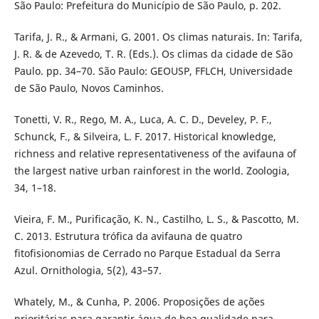
São Paulo: Prefeitura do Município de São Paulo, p. 202.
Tarifa, J. R., & Armani, G. 2001. Os climas naturais. In: Tarifa,
J. R. & de Azevedo, T. R. (Eds.). Os climas da cidade de São
Paulo. pp. 34–70. São Paulo: GEOUSP, FFLCH, Universidade
de São Paulo, Novos Caminhos.
Tonetti, V. R., Rego, M. A., Luca, A. C. D., Develey, P. F.,
Schunck, F., & Silveira, L. F. 2017. Historical knowledge,
richness and relative representativeness of the avifauna of
the largest native urban rainforest in the world. Zoologia,
34, 1–18.
Vieira, F. M., Purificação, K. N., Castilho, L. S., & Pascotto, M.
C. 2013. Estrutura trófica da avifauna de quatro
fitofisionomias de Cerrado no Parque Estadual da Serra
Azul. Ornithologia, 5(2), 43–57.
Whately, M., & Cunha, P. 2006. Proposições de ações
prioritárias para garantir água de boa qualidade para