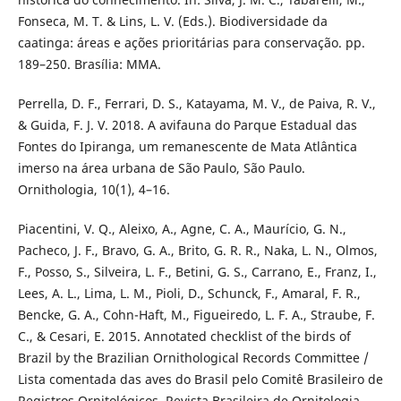
Fonseca, M. T. & Lins, L. V. (Eds.). Biodiversidade da
caatinga: áreas e ações prioritárias para conservação. pp.
189–250. Brasília: MMA.
Perrella, D. F., Ferrari, D. S., Katayama, M. V., de Paiva, R. V.,
& Guida, F. J. V. 2018. A avifauna do Parque Estadual das
Fontes do Ipiranga, um remanescente de Mata Atlântica
imerso na área urbana de São Paulo, São Paulo.
Ornithologia, 10(1), 4–16.
Piacentini, V. Q., Aleixo, A., Agne, C. A., Maurício, G. N.,
Pacheco, J. F., Bravo, G. A., Brito, G. R. R., Naka, L. N., Olmos,
F., Posso, S., Silveira, L. F., Betini, G. S., Carrano, E., Franz, I.,
Lees, A. L., Lima, L. M., Pioli, D., Schunck, F., Amaral, F. R.,
Bencke, G. A., Cohn-Haft, M., Figueiredo, L. F. A., Straube, F.
C., & Cesari, E. 2015. Annotated checklist of the birds of
Brazil by the Brazilian Ornithological Records Committee /
Lista comentada das aves do Brasil pelo Comitê Brasileiro de
Registros Ornitológicos. Revista Brasileira de Ornitologia,