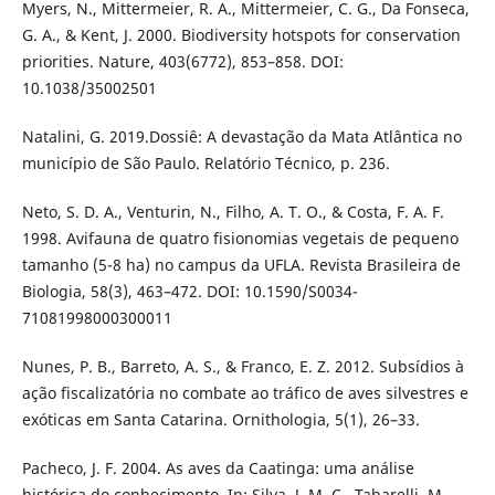
Myers, N., Mittermeier, R. A., Mittermeier, C. G., Da Fonseca,
G. A., & Kent, J. 2000. Biodiversity hotspots for conservation
priorities. Nature, 403(6772), 853–858. DOI:
10.1038/35002501
Natalini, G. 2019.Dossiê: A devastação da Mata Atlântica no
município de São Paulo. Relatório Técnico, p. 236.
Neto, S. D. A., Venturin, N., Filho, A. T. O., & Costa, F. A. F.
1998. Avifauna de quatro fisionomias vegetais de pequeno
tamanho (5-8 ha) no campus da UFLA. Revista Brasileira de
Biologia, 58(3), 463–472. DOI: 10.1590/S0034-
71081998000300011
Nunes, P. B., Barreto, A. S., & Franco, E. Z. 2012. Subsídios à
ação fiscalizatória no combate ao tráfico de aves silvestres e
exóticas em Santa Catarina. Ornithologia, 5(1), 26–33.
Pacheco, J. F. 2004. As aves da Caatinga: uma análise
histórica do conhecimento. In: Silva, J. M. C., Tabarelli, M.,