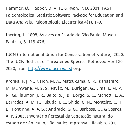
Hammer, Ø., Happer, D. A. T., & Ryan, P. D. 2001. PAST:
Paleontological Statistic Software Package for Education and
Data Analysis. Paleontologia Electronica,4(1), 1–9.
Ihering, H. 1898. As aves do Estado de São Paulo. Museu
Paulista, 3, 113–476.
IUCN (International Union for Conservation of Nature). 2020.
The IUCN Red List of Threatened Species. Retrieved April 20
2020, from
http://www.iucnredlist
org.
Kronka, F. J. N., Nalon, M. A., Matsukuma, C. K., Kanashiro,
M. M., Ywane, M. S. S., Pavão, M., Durigan, G., Lima, L. M. P.
R., Guillaumon, J. R., Baitello, J. B., Borgo, S. C., Manetti, L. A.,
Barradas, A. M. F., Fukuda, J. C., Shida, C. N., Monteiro, C. H.
B., Pontinha, A. A. S. ; Andrade, G. G., Barbosa, O., & Soares,
A. P. 2005. Inventário florestal da vegetação natural do
estado de São Paulo. São Paulo: Imprensa Oficial: p. 200.