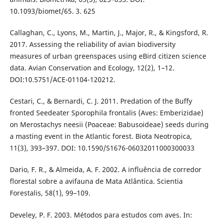
10.1093/biomet/65. 3. 625
Callaghan, C., Lyons, M., Martin, J., Major, R., & Kingsford, R.
2017. Assessing the reliability of avian biodiversity
measures of urban greenspaces using eBird citizen science
data. Avian Conservation and Ecology, 12(2), 1–12.
DOI:10.5751/ACE-01104-120212.
Cestari, C., & Bernardi, C. J. 2011. Predation of the Buffy
fronted Seedeater Sporophila frontalis (Aves: Emberizidae)
on Merostachys neesii (Poaceae: Babusoideae) seeds during
a masting event in the Atlantic forest. Biota Neotropica,
11(3), 393–397. DOI: 10.1590/S1676-06032011000300033
Dario, F. R., & Almeida, A. F. 2002. A influência de corredor
florestal sobre a avifauna de Mata Atlântica. Scientia
Forestalis, 58(1), 99–109.
Develey, P. F. 2003. Métodos para estudos com aves. In: