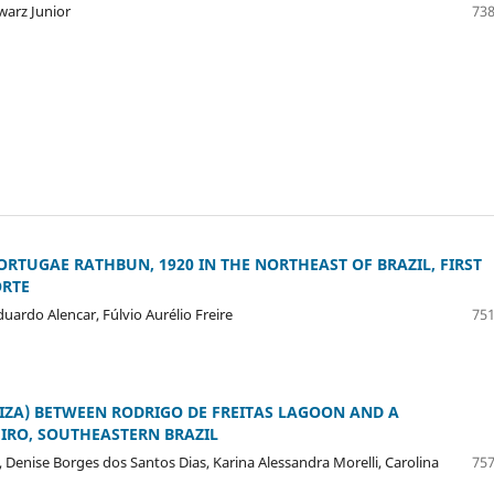
warz Junior
738
RTUGAE RATHBUN, 1920 IN THE NORTHEAST OF BRAZIL, FIRST
ORTE
ardo Alencar, Fúlvio Aurélio Freire
751
LIZA) BETWEEN RODRIGO DE FREITAS LAGOON AND A
EIRO, SOUTHEASTERN BRAZIL
a, Denise Borges dos Santos Dias, Karina Alessandra Morelli, Carolina
757