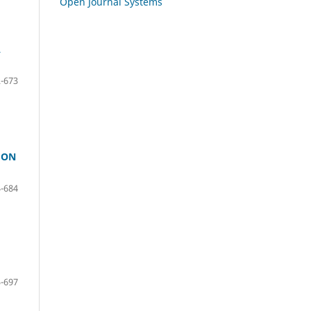
Open Journal Systems
A
-673
 ON
-684
-697