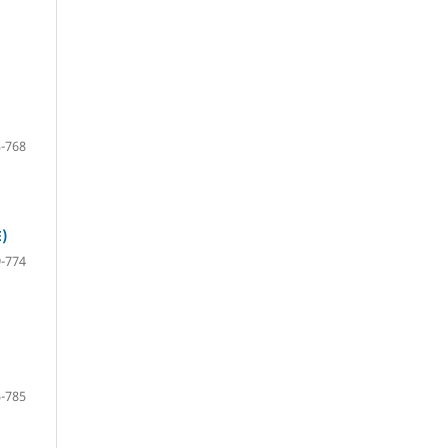
-768
)
-774
-785