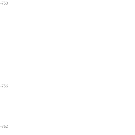
-750
-756
-762