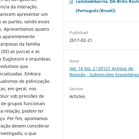
camiladebarros, OA-Brito-Rech
ncia da interação.
(Português (Brasil))
 parecem apresentar um
e as partes, sendo esses
. Apresentamos quatro
Published
ão aparentemente
2017-02-21
mariposas da família
 (III) as yuccas e as
 Euglossini e orquídeas.
Issue
volutivos que
Vol. 16 No. 2 (2012): Artigos de
ecializadas. Embora
Revisão - Submissões Espontâne
ualismos de polinização
cas, em geral, nos
Section
oluir sob pressões de
Articles
 de grupos funcionais
a relação, podem ter
ço. Por fim, apontamos
zação devem considerar
investigado, o que