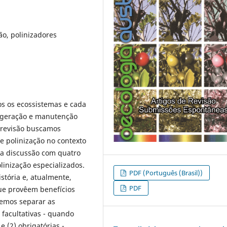
ão, polinizadores
os os ecossistemas e cada
a geração e manutenção
 revisão buscamos
e polinização no contexto
sa discussão com quatro
inização especializados.
PDF (Português (Brasil))
tória e, atualmente,
PDF
ue provêem benefícios
demos separar as
 facultativas - quando
 (2) obrigatórias -