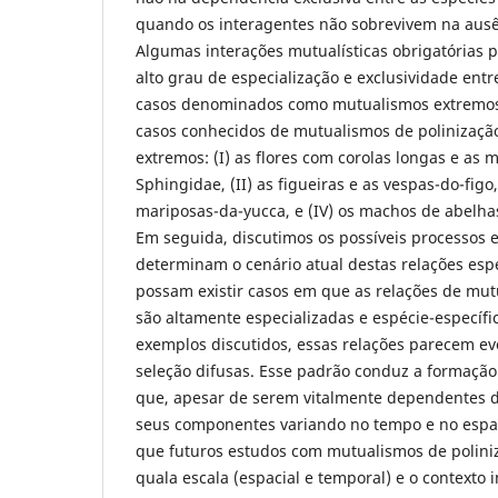
quando os interagentes não sobrevivem na ausê
Algumas interações mutualísticas obrigatórias
alto grau de especialização e exclusividade entr
casos denominados como mutualismos extremos
casos conhecidos de mutualismos de polinizaç
extremos: (I) as flores com corolas longas e as 
Sphingidae, (II) as figueiras e as vespas-do-figo,
mariposas-da-yucca, e (IV) os machos de abelhas
Em seguida, discutimos os possíveis processos e
determinam o cenário atual destas relações esp
possam existir casos em que as relações de mut
são altamente especializadas e espécie-específi
exemplos discutidos, essas relações parecem ev
seleção difusas. Esse padrão conduz a formação
que, apesar de serem vitalmente dependentes d
seus componentes variando no tempo e no espa
que futuros estudos com mutualismos de polini
quala escala (espacial e temporal) e o contexto 