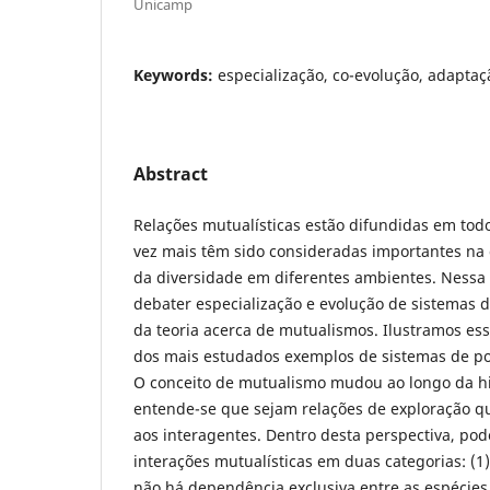
Unicamp
Keywords:
especialização, co-evolução, adaptaç
Abstract
Relações mutualísticas estão difundidas em tod
vez mais têm sido consideradas importantes n
da diversidade em diferentes ambientes. Nessa
debater especialização e evolução de sistemas d
da teoria acerca de mutualismos. Ilustramos es
dos mais estudados exemplos de sistemas de pol
O conceito de mutualismo mudou ao longo da his
entende-se que sejam relações de exploração q
aos interagentes. Dentro desta perspectiva, po
interações mutualísticas em duas categorias: (1)
não há dependência exclusiva entre as espécies e