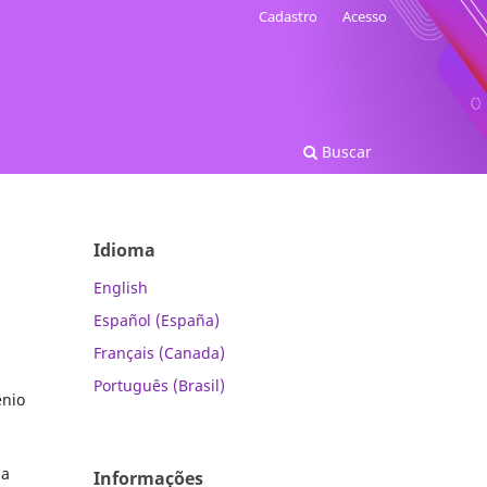
Cadastro
Acesso
Buscar
Idioma
English
Español (España)
Français (Canada)
Português (Brasil)
ênio
da
Informações