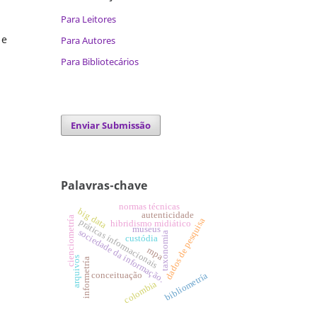
Para Leitores
 e
Para Autores
Para Bibliotecários
Enviar Submissão
Palavras-chave
normas técnicas
big data
autenticidade
cienciometría
dados de pesquisa
práticas informacionais
hibridismo midiático
museus
sociedade da informação.
taxonomia
custódia
mpa
arquivos
informetría
bibliometría
conceituação
colombia