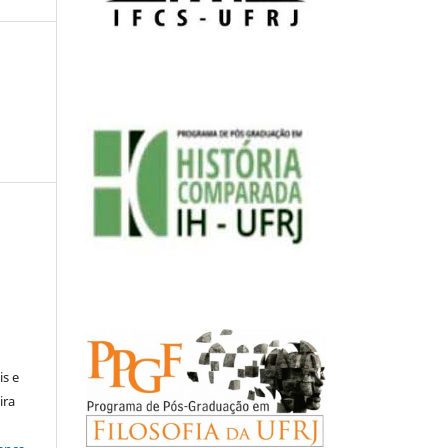
:
is e
ira