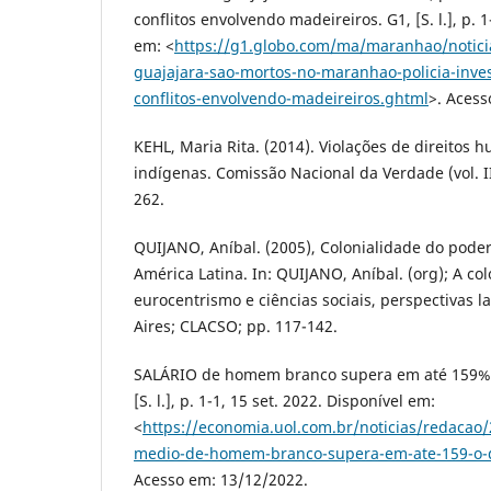
conflitos envolvendo madeireiros. G1, [S. l.], p. 1
em: <
https://g1.globo.com/ma/maranhao/notici
guajajara-sao-mortos-no-maranhao-policia-inve
conflitos-envolvendo-madeireiros.ghtml
>. Acess
KEHL, Maria Rita. (2014). Violações de direitos
indígenas. Comissão Nacional da Verdade (vol. II)
262.
QUIJANO, Aníbal. (2005), Colonialidade do pode
América Latina. In: QUIJANO, Aníbal. (org); A co
eurocentrismo e ciências sociais, perspectivas 
Aires; CLACSO; pp. 117-142.
SALÁRIO de homem branco supera em até 159% 
[S. l.], p. 1-1, 15 set. 2022. Disponível em:
<
https://economia.uol.com.br/noticias/redacao/
medio-de-homem-branco-supera-em-ate-159-o-
Acesso em: 13/12/2022.