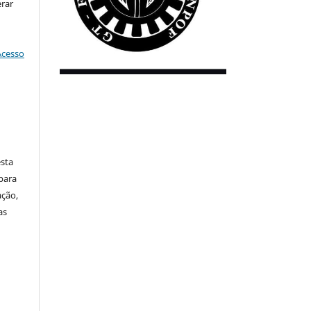
erar
Acesso
sta
para
ação,
as