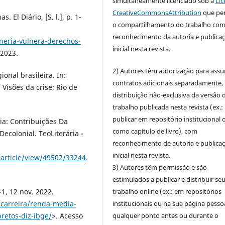
simultaneamente licenciado sob a
Lic
CreativeCommonsAttribution
que pe
El Diário, [S. l.], p. 1-
o compartilhamento do trabalho co
reconhecimento da autoria e publica
neria-vulnera-derechos-
inicial nesta revista.
/2023.
2) Autores têm autorização para assu
ional brasileira. In:
contratos adicionais separadamente,
 Visões da crise; Rio de
distribuição não-exclusiva da versão 
trabalho publicada nesta revista (ex.:
publicar em repositório institucional 
ia: Contribuições Da
como capítulo de livro), com
Decolonial. TeoLiterária -
reconhecimento de autoria e publica
inicial nesta revista.
a/article/view/49502/33244
.
3) Autores têm permissão e são
estimulados a publicar e distribuir se
trabalho online (ex.: em repositórios
-1, 12 nov. 2022.
institucionais ou na sua página pessoa
carreira/renda-media-
qualquer ponto antes ou durante o
retos-diz-ibge/
>. Acesso