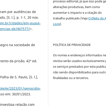
processo editorial, já que isso pode g
alterações produtivas, bem como
ram por audiências de
aumentar o impacto e a citação do
, [S. l.], p. 1-1, 20 nov.
trabalho publicado (Veja
O Efeito do 
com.br/cidades/em-quase-
Livre
).
iencias-de/407577/
>.
POLÍTICA DE PRIVACIDADE
negro na sociedade de
Os nomes e endereços informados ne
revista serão usados exclusivamente 
mento da prisão. 42ª ed.
os serviços prestados por esta public
não sendo disponibilizados para outr
lha de S. Paulo, [S. l.],
finalidades ou a terceiros.
oleite/2023/01/genocidio-
sso em: 30/01/2023.
investiga relação com