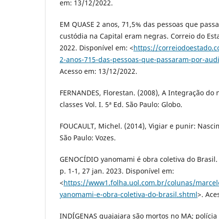
em: 13/12/2022.
EM QUASE 2 anos, 71,5% das pessoas que passa
custódia na Capital eram negras. Correio do Estado
2022. Disponível em: <
https://correiodoestado.
2-anos-715-das-pessoas-que-passaram-por-aud
Acesso em: 13/12/2022.
FERNANDES, Florestan. (2008), A Integração do 
classes Vol. I. 5ª Ed. São Paulo: Globo.
FOUCAULT, Michel. (2014), Vigiar e punir: Nasci
São Paulo: Vozes.
GENOCÍDIO yanomami é obra coletiva do Brasil. Fo
p. 1-1, 27 jan. 2023. Disponível em:
<
https://www1.folha.uol.com.br/colunas/marcel
yanomami-e-obra-coletiva-do-brasil.shtml
>. Ace
INDÍGENAS guajajara são mortos no MA; polícia 