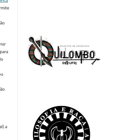
ença
rmite
m
ção
mir
 para
do
ou
ção
u
l) a