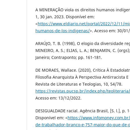
A MINERAÇÃO viola os direitos humanos indígenas. 
1, 30 jan. 2023. Disponível em:
<
https://www.eldiario.net/portal/2022/12/11/mi
humanos-de-los-indigenas/
>. Acesso em: 30/01
ARAÚJO, T. B. (1998), O elogio da diversidade reg
MINEIRO, A. S.; ELIAS, L. A.; BENJAMIN, C. (orgs);
Janeiro; Contraponto; pp. 161-181.
DE MORAES, Wallace. (2020), Crítica À Estadolatr
Filosofia Anarquista À Perspectiva Antirracista E 
Revista de Literaturas e Teologias, 10, 54/78.
https://revistas.pucsp.br/index.php/teoliterari
Acesso em: 13/12/2022.
DESIGUALDADE racial. Agência Brasil, [S. l.], p. 1
Disponível em: <
https://www.infomoney.com.br/
de-trabalhador-branco-e-757-maior-do-que-de-p