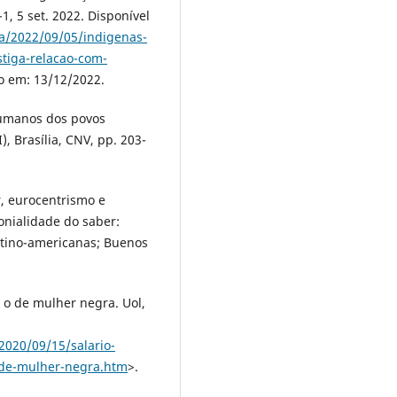
-1, 5 set. 2022. Disponível
a/2022/09/05/indigenas-
stiga-relacao-com-
o em: 13/12/2022.
 humanos dos povos
, Brasília, CNV, pp. 203-
r, eurocentrismo e
lonialidade do saber:
latino-americanas; Buenos
o de mulher negra. Uol,
2020/09/15/salario-
de-mulher-negra.htm
>.