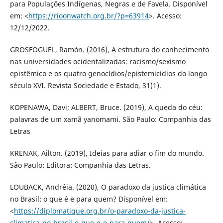
para Populações Indígenas, Negras e de Favela. Disponível
em: <
https://rioonwatch.org.br/?p=63914
>. Acesso:
12/12/2022.
GROSFOGUEL, Ramón. (2016), A estrutura do conhecimento
nas universidades ocidentalizadas: racismo/sexismo
epistêmico e os quatro genocídios/epistemicídios do longo
século XVI. Revista Sociedade e Estado, 31(1).
KOPENAWA, Davi; ALBERT, Bruce. (2019), A queda do céu:
palavras de um xamã yanomami. São Paulo: Companhia das
Letras
KRENAK, Ailton. (2019), Ideias para adiar o fim do mundo.
São Paulo: Editora: Companhia das Letras.
LOUBACK, Andréia. (2020), O paradoxo da justiça climática
no Brasil: o que é e para quem? Disponível em:
<
https://diplomatique.org.br/o-paradoxo-da-justica-
climatica-no-brasil-o-que-e-e-para-quem/
>. Acesso: