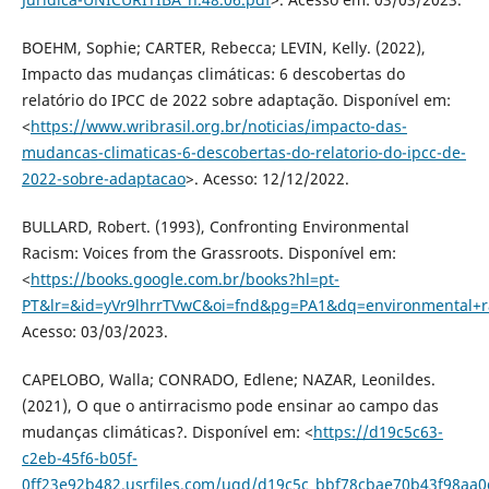
BOEHM, Sophie; CARTER, Rebecca; LEVIN, Kelly. (2022),
Impacto das mudanças climáticas: 6 descobertas do
relatório do IPCC de 2022 sobre adaptação. Disponível em:
<
https://www.wribrasil.org.br/noticias/impacto-das-
mudancas-climaticas-6-descobertas-do-relatorio-do-ipcc-de-
2022-sobre-adaptacao
>. Acesso: 12/12/2022.
BULLARD, Robert. (1993), Confronting Environmental
Racism: Voices from the Grassroots. Disponível em:
<
https://books.google.com.br/books?hl=pt-
PT&lr=&id=yVr9lhrrTVwC&oi=fnd&pg=PA1&dq=environmental+
Acesso: 03/03/2023.
CAPELOBO, Walla; CONRADO, Edlene; NAZAR, Leonildes.
(2021), O que o antirracismo pode ensinar ao campo das
mudanças climáticas?. Disponível em: <
https://d19c5c63-
c2eb-45f6-b05f-
0ff23e92b482.usrfiles.com/ugd/d19c5c_bbf78cbae70b43f98aa0