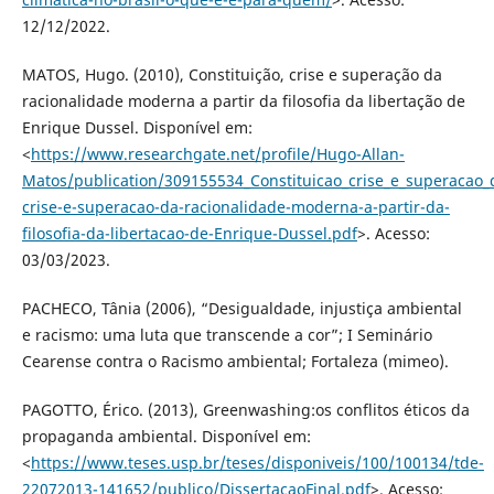
12/12/2022.
MATOS, Hugo. (2010), Constituição, crise e superação da
racionalidade moderna a partir da filosofia da libertação de
Enrique Dussel. Disponível em:
<
https://www.researchgate.net/profile/Hugo-Allan-
Matos/publication/309155534_Constituicao_crise_e_superacao_
crise-e-superacao-da-racionalidade-moderna-a-partir-da-
filosofia-da-libertacao-de-Enrique-Dussel.pdf
>. Acesso:
03/03/2023.
PACHECO, Tânia (2006), “Desigualdade, injustiça ambiental
e racismo: uma luta que transcende a cor”; I Seminário
Cearense contra o Racismo ambiental; Fortaleza (mimeo).
PAGOTTO, Érico. (2013), Greenwashing:os conflitos éticos da
propaganda ambiental. Disponível em:
<
https://www.teses.usp.br/teses/disponiveis/100/100134/tde-
22072013-141652/publico/DissertacaoFinal.pdf
>. Acesso: