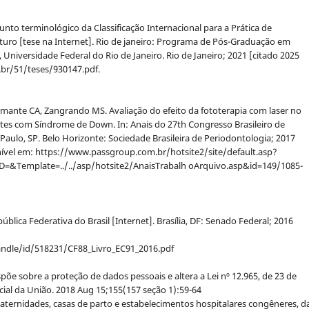
nto terminológico da Classificação Internacional para a Prática de
ro [tese na Internet]. Rio de janeiro: Programa de Pós-Graduação em
iversidade Federal do Rio de Janeiro. Rio de Janeiro; 2021 [citado 2025
j.br/51/teses/930147.pdf.
Damante CA, Zangrando MS. Avaliação do efeito da fototerapia com laser no
ntes com Síndrome de Down. In: Anais do 27th Congresso Brasileiro de
 Paulo, SP. Belo Horizonte: Sociedade Brasileira de Periodontologia; 2017
onível em: https://www.passgroup.com.br/hotsite2/site/default.asp?
&Template=../../asp/hotsite2/AnaisTrabalh oArquivo.asp&id=149/1085-
pública Federativa do Brasil [Internet]. Brasília, DF: Senado Federal; 2016
ndle/id/518231/CF88_Livro_EC91_2016.pdf
ispõe sobre a proteção de dados pessoais e altera a Lei nº 12.965, de 23 de
ficial da União. 2018 Aug 15;155(157 seção 1):59-64
maternidades, casas de parto e estabelecimentos hospitalares congêneres, d