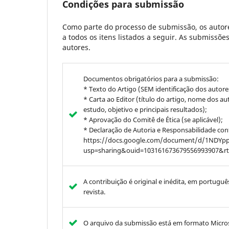
Condições para submissão
Como parte do processo de submissão, os autore
a todos os itens listados a seguir. As submissõ
autores.
Documentos obrigatórios para a submissão:
* Texto do Artigo (SEM identificação dos autore
* Carta ao Editor (título do artigo, nome dos a
estudo, objetivo e principais resultados);
* Aprovação do Comitê de Ética (se aplicável);
* Declaração de Autoria e Responsabilidade c
https://docs.google.com/document/d/1NDYp
usp=sharing&ouid=103161673679556993907&rt
A contribuição é original e inédita, em portugu
revista.
O arquivo da submissão está em formato Micros