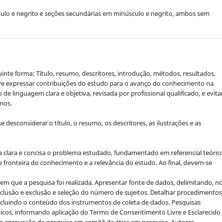
culo e negrito e seções secundárias em minúsculo e negrito, ambos sem
nte forma: Título, resumo, descritores, introdução, métodos, resultados,
ve expressar contribuições do estudo para o avanço do conhecimento na
de linguagem clara e objetiva, revisada por profissional qualificado, e evita
mos.
desconsiderar o título, o resumo, os descritores, as ilustrações e as
 clara e concisa o problema estudado, fundamentado em referencial teóric
de fronteira do conhecimento e a relevância do estudo. Ao final, devem-se
 em que a pesquisa foi realizada. Apresentar fonte de dados, delimitando, n
nclusão e exclusão e seleção do número de sujeitos. Detalhar procedimentos
ncluindo o conteúdo dos instrumentos de coleta de dados. Pesquisas
éticos, informando aplicação do Termo de Consentimento Livre e Esclarecido