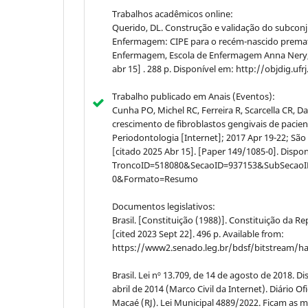
Trabalhos acadêmicos online:
Querido, DL. Construção e validação do subconju
Enfermagem: CIPE para o recém-nascido prematu
Enfermagem, Escola de Enfermagem Anna Nery, Un
abr 15] . 288 p. Disponível em: http://objdig.ufr
Trabalho publicado em Anais (Eventos):
Cunha PO, Michel RC, Ferreira R, Scarcella CR, 
crescimento de fibroblastos gengivais de pacie
Periodontologia [Internet]; 2017 Apr 19-22; São
[citado 2025 Abr 15]. [Paper 149/1085-0]. Disp
TroncoID=518080&SecaoID=937153&SubSecaoID=
0&Formato=Resumo
Documentos legislativos:
Brasil. [Constituição (1988)]. Constituição da Re
[cited 2023 Sept 22]. 496 p. Available from:
https://www2.senado.leg.br/bdsf/bitstream/ha
Brasil. Lei nº 13.709, de 14 de agosto de 2018. D
abril de 2014 (Marco Civil da Internet). Diário O
Macaé (RJ). Lei Municipal 4889/2022. Ficam as 