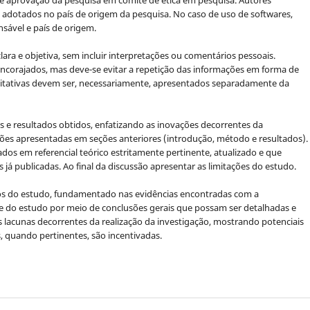
 aprovação da pesquisa em comitê de ética em pesquisa. Autores
adotados no país de origem da pesquisa. No caso de uso de softwares,
sável e país de origem.
ra e objetiva, sem incluir interpretações ou comentários pessoais.
encorajados, mas deve-se evitar a repetição das informações em forma de
alitativas devem ser, necessariamente, apresentados separadamente da
s e resultados obtidos, enfatizando as inovações decorrentes da
ções apresentadas em seções anteriores (introdução, método e resultados).
dos em referencial teórico estritamente pertinente, atualizado e que
 já publicadas. Ao final da discussão apresentar as limitações do estudo.
ivos do estudo, fundamentado nas evidências encontradas com a
ce do estudo por meio de conclusões gerais que possam ser detalhadas e
lacunas decorrentes da realização da investigação, mostrando potenciais
, quando pertinentes, são incentivadas.