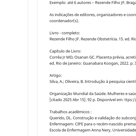
Exemplo: até 6 autores – Rezende Filho JF, Bra
As indicações de editores, organizadores e coo
coordenador(s).
Livro - completo:
Rezende Filho JF. Rezende Obstetrícia. 15. ed. 
Capítulo de Livro:
Corrêa Jr MD, Osanan GC. Placenta prévia, acreti
ed. Rio de Janeiro: Guanabara Koogan, 2022. p. 
Artigo:
Silva, A.; Oliveira, B. Introdução à pesquisa cient
Organização Mundial da Saúde. Mulheres e saúd
[citado 2025 Abr 15]. 92 p. Disponível em: tt
Trabalhos acadêmicos :
Querido, DL. Construção e validação do subconju
Enfermagem: CIPE para o recém-nascido premat
Escola de Enfermagem Anna Nery, Universidade Fe