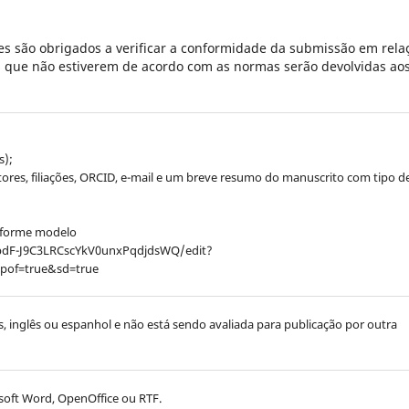
s são obrigados a verificar a conformidade da submissão em rela
es que não estiverem de acordo com as normas serão devolvidas ao
s);
utores, filiações, ORCID, e-mail e um breve resumo do manuscrito com tipo d
onforme modelo
pdF-J9C3LRCscYkV0unxPqdjdsWQ/edit?
pof=true&sd=true
ês, inglês ou espanhol e não está sendo avaliada para publicação por outra
oft Word, OpenOffice ou RTF.