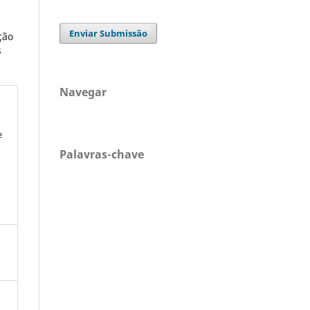
Enviar Submissão
ção
s
Navegar
e
Palavras-chave