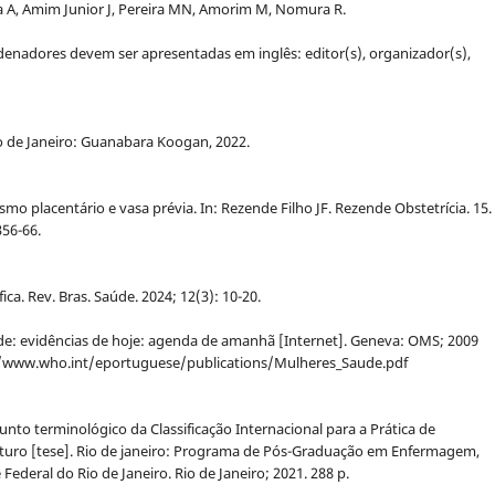
ga A, Amim Junior J, Pereira MN, Amorim M, Nomura R.
rdenadores devem ser apresentadas em inglês: editor(s), organizador(s),
Rio de Janeiro: Guanabara Koogan, 2022.
smo placentário e vasa prévia. In: Rezende Filho JF. Rezende Obstetrícia. 15.
356-66.
ífica. Rev. Bras. Saúde. 2024; 12(3): 10-20.
e: evidências de hoje: agenda de amanhã [Internet]. Geneva: OMS; 2009
ps://www.who.int/eportuguese/publications/Mulheres_Saude.pdf
nto terminológico da Classificação Internacional para a Prática de
uro [tese]. Rio de janeiro: Programa de Pós-Graduação em Enfermagem,
deral do Rio de Janeiro. Rio de Janeiro; 2021. 288 p.