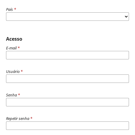
País
*
Acesso
E-mail
*
Usuário
*
Senha
*
Repetir senha
*