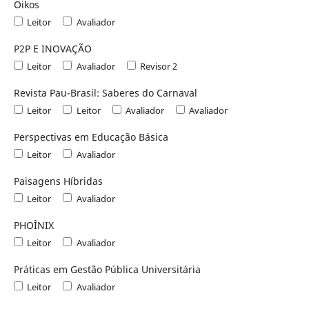
Oikos
Leitor
Avaliador
P2P E INOVAÇÃO
Leitor
Avaliador
Revisor 2
Revista Pau-Brasil: Saberes do Carnaval
Leitor
Leitor
Avaliador
Avaliador
Perspectivas em Educação Básica
Leitor
Avaliador
Paisagens Híbridas
Leitor
Avaliador
PHOÎNIX
Leitor
Avaliador
Práticas em Gestão Pública Universitária
Leitor
Avaliador