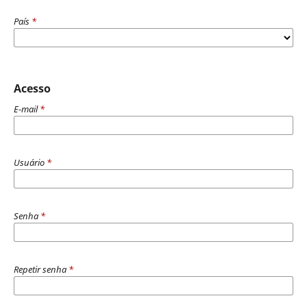
País
*
Acesso
E-mail
*
Usuário
*
Senha
*
Repetir senha
*