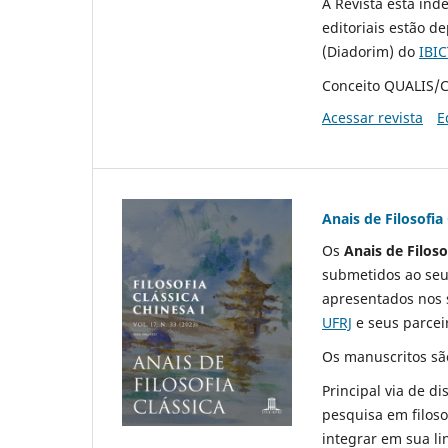
A Revista está ind
editoriais estão d
(Diadorim) do
IBIC
Conceito QUALIS/C
Acessar revista
E
Anais de Filosofia 
Os
Anais de Filoso
submetidos ao seu 
apresentados nos 
UFRJ
e seus parcei
Os manuscritos sã
Principal via de di
pesquisa em filosof
integrar em sua li