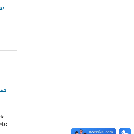
ras
 da
 de
visa