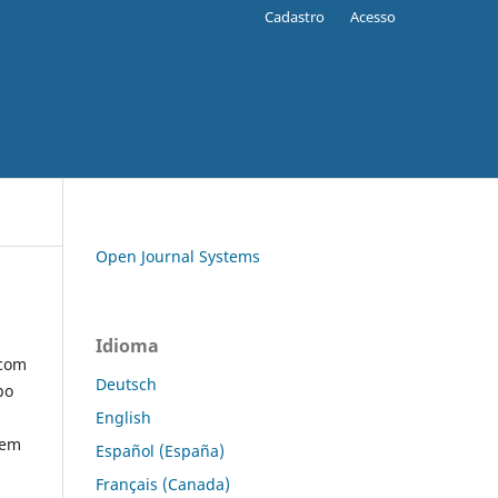
Cadastro
Acesso
Open Journal Systems
Idioma
 com
Deutsch
po
English
 em
Español (España)
Français (Canada)