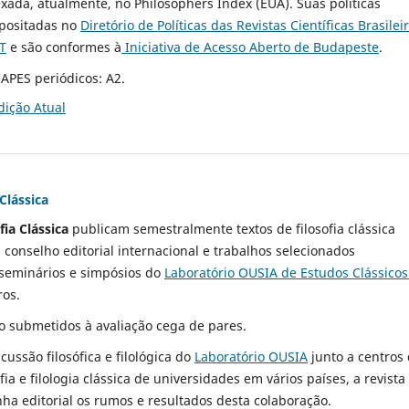
exada, atualmente, no Philosopher´s Index (EUA). Suas políticas
epositadas no
Diretório de Políticas das Revistas Científicas Brasilei
T
e são conformes à
Iniciativa de Acesso Aberto de Budapeste
.
APES periódicos: A2.
dição Atual
Clássica
fia Clássica
publicam semestralmente textos de filosofia clássica
conselho editorial internacional e trabalhos selecionados
seminários e simpósios do
Laboratório OUSIA de Estudos Clássicos
ros.
o submetidos à avaliação cega de pares.
scussão filosófica e filológica do
Laboratório OUSIA
junto a centros
ia e filologia clássica de universidades em vários países, a revista 
nha editorial os rumos e resultados desta colaboração.