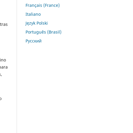
Français (France)
Italiano
Język Polski
tras
Português (Brasil)
Русский
ino
para
,
o