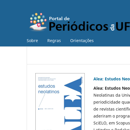
Sobre
Regras
Orientações
Alea: Estudos Neo
Alea: Estudos Neo
Neolatinas da Univ
periodicidade quad
de revistas científ
aderiram o progra
SciELO, em Scopus
Latindex e Redalyc