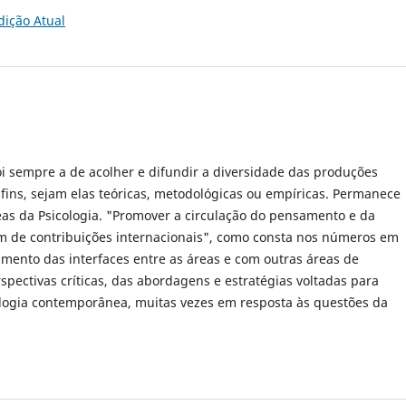
dição Atual
foi sempre a de acolher e difundir a diversidade das produções
s afins, sejam elas teóricas, metodológicas ou empíricas. Permanece
eas da Psicologia. "Promover a circulação do pensamento e da
lém de contribuições internacionais", como consta nos números em
imento das interfaces entre as áreas e com outras áreas de
ectivas críticas, das abordagens e estratégias voltadas para
cologia contemporânea, muitas vezes em resposta às questões da