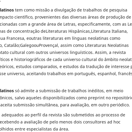
latinos
tem como missão a divulgação de trabalhos de pesquisa
 impacto científico, provenientes das diversas áreas de produção de
cionadas com a grande área de Letras, especificamente, com as Le
eas de concentração deLiteraturas Hispânicas,Literatura Italiana,
gua Francesa, eoutras literaturas em línguas neolatinas como
, Catalão;GalegoouProvençal, assim como Literaturas Neolatinas
ato cultural com outros universos linguísticos. Assim, a revista
íticos e historiográficos de cada universo cultural do âmbito neolat
teóricos, estudos comparados, e estudos da tradução de interesse 
se universo, aceitando trabalhos em português, espanhol, francês
latinos
só admite a submissão de trabalhos inéditos, em meio
ônicos, salvo aqueles disponibilizados como preprint no repositóri
aceita submissão simultânea, para avaliação, em outro periódico.
 adequados ao perfil da revista são submetidos ao processo de
recebendo a avaliação de pelo menos dois consultores ad hoc
olhidos entre especialistas da área.