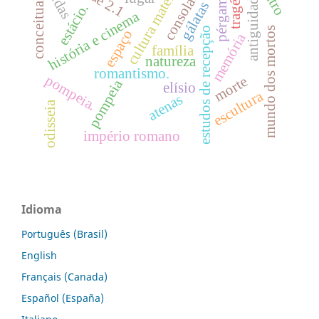
consolatória
cultura material
tragédia
pérgamo
antiguidade
conceitual
gálatas
estácio.
história e cinema
mundo dos mortos
estudos de recepção
espaço
memória
família
natureza
romantismo.
pompeia.
morte
pompeia
elísio
escultura
atenas
odisseia
império romano
Idioma
Português (Brasil)
English
Français (Canada)
Español (España)