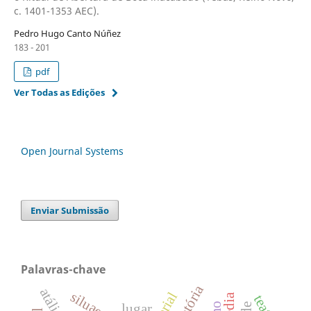
c. 1401-1353 AEC).
Pedro Hugo Canto Núñez
183 - 201
pdf
Ver Todas as Edições
Open Journal Systems
Enviar Submissão
Palavras-chave
atálidas
siluae 2.1
teatro
lugar