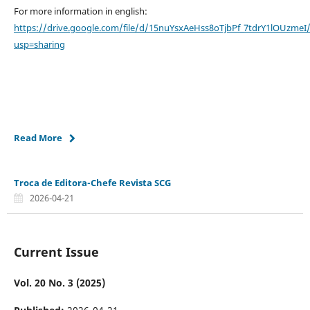
For more information in english:
https://drive.google.com/file/d/15nuYsxAeHss8oTjbPf_7tdrY1lOUzmeI
usp=sharing
Read More
Troca de Editora-Chefe Revista SCG
2026-04-21
Current Issue
Vol. 20 No. 3 (2025)