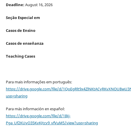
Deadline:
August 16, 2026
Seção Especial em
Casos de Ensino
Casos de enseñanza
Teaching Cases
Para mais informações em português:
https://drive.google.com/file/d/1QoEgRlt9x4ZlNKtACyRKvXNOU8wU3
usp=sharing
Para más información en español:
https://drive.google.com/file/d/1BJj-
Pga_Uf2KUvO35KvKJtcv9_vfVuM5/view?usp=sharing