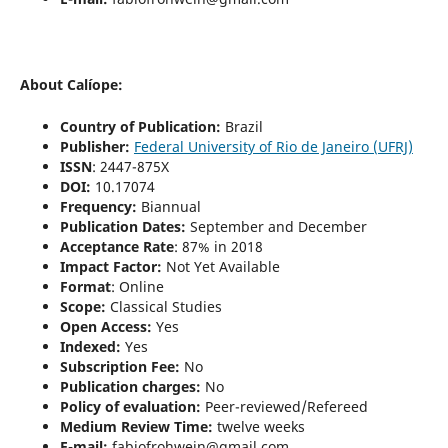
About Calíope:
Country of Publication:
Brazil
Publisher:
Federal University of Rio de Janeiro (UFRJ)
ISSN
: 2447-875X
DOI:
10.17074
Frequency:
Biannual
Publication Dates:
September and December
Acceptance Rate
: 87% in 2018
Impact Factor:
Not Yet Available
Format
:
Online
Scope:
Classical Studies
Open Access:
Yes
Indexed:
Yes
Subscription Fee:
No
Publication charges:
No
Policy of evaluation:
Peer-reviewed/Refereed
Medium
Review
Time:
twelve weeks
E-mail:
fabiofrohwein@gmail.com