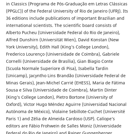
in Classics (Programa de Pós-Graduação em Letras Clássicas
(PPGLC)) of the Federal University of Rio de Janeiro (UFRJ). Its
36 editions include publications of important Brazilian and
international scientists. The scientific board consists of
Alberto Pucheu (Universidade Federal do Rio de Janeiro),
Alfred Dunshirn (Universität Wien), David Konstan (New
York University), Edith Hall (King’s College London),
Frederico Lourenço (Universidade de Coimbra), Gabriele
Cornelli (Universidade de Brasília), Gian Biagio Conte
(Scuola Normale Superiore di Pisa), Isabella Tardin
(Unicamp), Jacyntho Lins Brandão (Universidade Federal de
Minas Gerais), Jean-Michel Carrié (EHESS), Maria de Fátima
Sousa e Silva (Universidade de Coimbra), Martin Dinter
(King’s College London), Pietro Bortone (University of
Oxford), Victor Hugo Méndez Aguirre (Universidad Nacional
Autónoma de México), Violaine Sebillote-Cuchet (Université
Paris 1) and Zélia de Almeida Cardoso (USP). Calíope’s
editors are Fábio Frohwein de Salles Moniz (Universidade
Federal do Rio de Janeiro) and Rainer Guggenberger