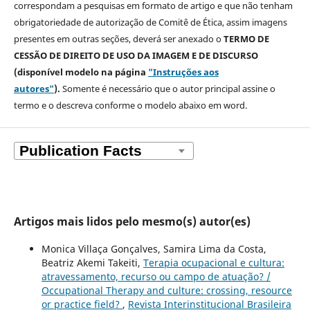
correspondam a pesquisas em formato de artigo e que não tenham
obrigatoriedade de autorização de Comitê de Ética, assim imagens
presentes em outras seções, deverá ser anexado o
TERMO DE
CESSÃO DE DIREITO DE USO DA IMAGEM E DE DISCURSO
(disponível modelo na página
"Instruções aos
autores"
).
Somente é necessário que o autor principal assine o
termo e o descreva
conforme o modelo abaixo em word.
Artigos mais lidos pelo mesmo(s) autor(es)
Monica Villaça Gonçalves, Samira Lima da Costa,
Beatriz Akemi Takeiti,
Terapia ocupacional e cultura:
atravessamento, recurso ou campo de atuação? /
Occupational Therapy and culture: crossing, resource
or practice field?
,
Revista Interinstitucional Brasileira