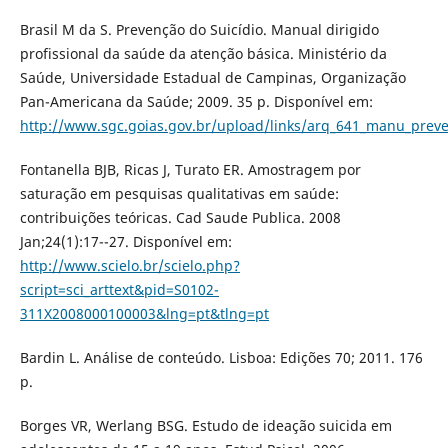
Brasil M da S. Prevenção do Suicídio. Manual dirigido
profissional da saúde da atenção básica. Ministério da
Saúde, Universidade Estadual de Campinas, Organização
Pan-Americana da Saúde; 2009. 35 p. Disponível em:
http://www.sgc.goias.gov.br/upload/links/arq_641_manu_prev
Fontanella BJB, Ricas J, Turato ER. Amostragem por
saturação em pesquisas qualitativas em saúde:
contribuições teóricas. Cad Saude Publica. 2008
Jan;24(1):17--27. Disponível em:
http://www.scielo.br/scielo.php?
script=sci_arttext&pid=S0102-
311X2008000100003&lng=pt&tlng=pt
Bardin L. Análise de conteúdo. Lisboa: Edições 70; 2011. 176
p.
Borges VR, Werlang BSG. Estudo de ideação suicida em