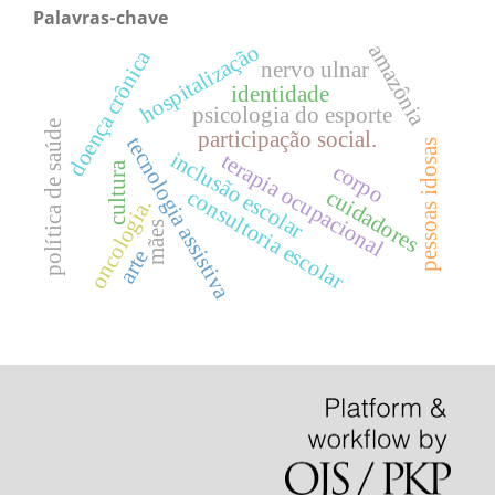
Palavras-chave
hospitalização
amazônia
doença crônica
nervo ulnar
identidade
psicologia do esporte
política de saúde
participação social.
tecnologia assistiva
pessoas idosas
inclusão escolar
terapia ocupacional
cultura
corpo
cuidadores
consultoria escolar
oncologia.
mães
arte