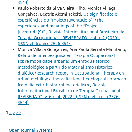
3544)
Paulo Roberto da Silva Vieira Filho, Monica Villaça
Gonçalves, Beatriz Akemi Takeiti,
Os significados e
experiências do "Projeto Juventude(S)"/The
experienes and meanings of the “Project
Juventude(S)”
,
Revista Interinstitucional Brasileira de
Terapia Ocupacional - REVISBRATO: v. 4 n. 2 (2020):
(ISSN eletrônico 2526-3544)
Monica Villaça Gonçalves, Ana Paula Serrata Malfitano,
Relato de uma pesquisa em Terapia Ocupacional
sobre mobilidade urbana: um enfoque teórico-
metodológico a partir do Materialismo Histórico-
dialético/Research report in Occupational Therapy on
urban mobility: a theoretical-methodological approach
from dialectic historical materialism
,
Revista
Interinstitucional Brasileira de Terapia Ocupacional -
REVISBRATO: v. 6 n. 4 (2022): (ISSN eletrônico 2526-
3544)
1
2
>
>>
Open Journal Systems