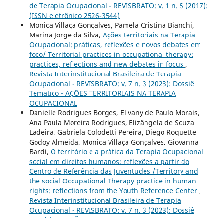
de Terapia Ocupacional - REVISBRATO: v. 1 n. 5 (2017):
(ISSN eletrônico 2526-3544)
Monica Villaça Gonçalves, Pamela Cristina Bianchi,
Marina Jorge da Silva,
Ações territoriais na Terapia
Ocupacional: práticas, reflexões e novos debates em
foco/ Territorial practices in occupational therapy:
practices, reflections and new debates in focus
,
Revista Interinstitucional Brasileira de Terapia
Ocupacional - REVISBRATO: v. 7 n. 3 (2023): Dossiê
Temático - AÇÕES TERRITORIAIS NA TERAPIA
OCUPACIONAL
Danielle Rodrigues Borges, Elivany de Paulo Morais,
Ana Paula Moreira Rodrigues, Elizângela de Souza
Ladeira, Gabriela Colodetti Pereira, Diego Roquette
Godoy Almeida, Monica Villaça Gonçalves, Giovanna
Bardi,
O território e a prática da Terapia Ocupacional
social em direitos humanos: reflexões a partir do
Centro de Referência das Juventudes /Territory and
the social Occupational Therapy practice in human
rights: reflections from the Youth Reference Center
,
Revista Interinstitucional Brasileira de Terapia
Ocupacional - REVISBRATO: v. 7 n. 3 (2023): Dossiê