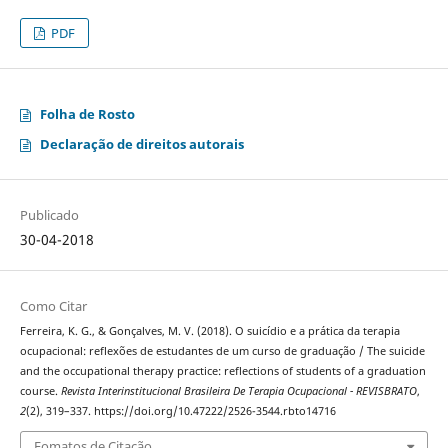
PDF
Folha de Rosto
Declaração de direitos autorais
Publicado
30-04-2018
Como Citar
Ferreira, K. G., & Gonçalves, M. V. (2018). O suicídio e a prática da terapia
ocupacional: reflexões de estudantes de um curso de graduação / The suicide
and the occupational therapy practice: reflections of students of a graduation
course.
Revista Interinstitucional Brasileira De Terapia Ocupacional - REVISBRATO
,
2
(2), 319–337. https://doi.org/10.47222/2526-3544.rbto14716
Fomatos de Citação