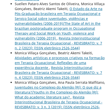
Suellen Pataro Alves Santos de Oliveira, Monica Villaça
Gonçalves, Beatriz Akemi Takeiti,
O Estado da Arte na
Pós-Graduação brasileira em Terapia Ocupacional e
Serviço Social sobre juventudes, violências e
vulnerabilidades (2006-2019)/The State of Art in the
brazilian postgraduate program in Occupational
Therapy and Social Work on Youth, violence and
vulnerability (2006-2019)
,
Revista Interinstitucional
Brasileira de Terapia Ocupacional - REVISBRATO: v. 7
n. 2 (2023): (ISSN eletrônico 2526-3544)
Monica Villaça Gonçalves, Beatriz Akemi Takeiti,
Atividades artísticas e processos criativos na formação
em Terapia Ocupacional: Reflexões de uma
experiência docente
,
Revista Interinstitucional
Brasileira de Terapia Ocupacional - REVISBRATO: v. 7
n. 4 (2023): (ISSN eletrônico 2526-3544)
Monica Villaça Gonçalves, Ana Paula Serrata Malfitano,
Juventudes no Complexo do Alemão (RJ): O que diz a
literatura?/Youths in the Complexo do Alemão (RJ):
What do academic literature say?
,
Revista
Interinstitucional Brasileira de Terapia Ocupacional -
REVISBRATO: v. 3 n. 3 (2019): (ISSN eletrônico 2526-