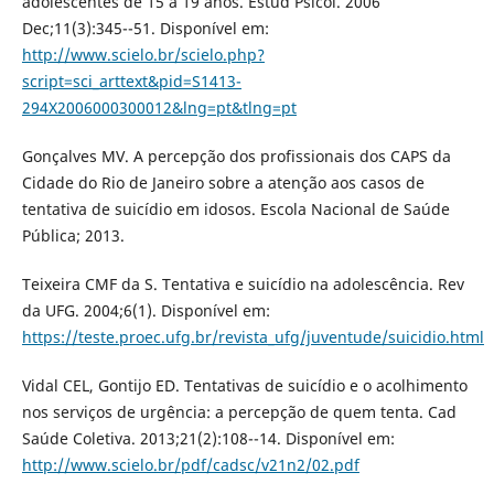
adolescentes de 15 a 19 anos. Estud Psicol. 2006
Dec;11(3):345--51. Disponível em:
http://www.scielo.br/scielo.php?
script=sci_arttext&pid=S1413-
294X2006000300012&lng=pt&tlng=pt
Gonçalves MV. A percepção dos profissionais dos CAPS da
Cidade do Rio de Janeiro sobre a atenção aos casos de
tentativa de suicídio em idosos. Escola Nacional de Saúde
Pública; 2013.
Teixeira CMF da S. Tentativa e suicídio na adolescência. Rev
da UFG. 2004;6(1). Disponível em:
https://teste.proec.ufg.br/revista_ufg/juventude/suicidio.html
Vidal CEL, Gontijo ED. Tentativas de suicídio e o acolhimento
nos serviços de urgência: a percepção de quem tenta. Cad
Saúde Coletiva. 2013;21(2):108--14. Disponível em:
http://www.scielo.br/pdf/cadsc/v21n2/02.pdf