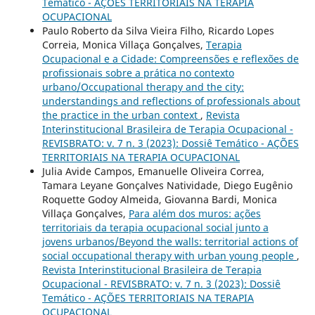
Temático - AÇÕES TERRITORIAIS NA TERAPIA
OCUPACIONAL
Paulo Roberto da Silva Vieira Filho, Ricardo Lopes
Correia, Monica Villaça Gonçalves,
Terapia
Ocupacional e a Cidade: Compreensões e reflexões de
profissionais sobre a prática no contexto
urbano/Occupational therapy and the city:
understandings and reflections of professionals about
the practice in the urban context
,
Revista
Interinstitucional Brasileira de Terapia Ocupacional -
REVISBRATO: v. 7 n. 3 (2023): Dossiê Temático - AÇÕES
TERRITORIAIS NA TERAPIA OCUPACIONAL
Julia Avide Campos, Emanuelle Oliveira Correa,
Tamara Leyane Gonçalves Natividade, Diego Eugênio
Roquette Godoy Almeida, Giovanna Bardi, Monica
Villaça Gonçalves,
Para além dos muros: ações
territoriais da terapia ocupacional social junto a
jovens urbanos/Beyond the walls: territorial actions of
social occupational therapy with urban young people
,
Revista Interinstitucional Brasileira de Terapia
Ocupacional - REVISBRATO: v. 7 n. 3 (2023): Dossiê
Temático - AÇÕES TERRITORIAIS NA TERAPIA
OCUPACIONAL