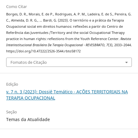
Como Citar
Borges, D. R., Morais, E. de P., Rodrigues, A. P. M., Ladeira, E. de S., Pereira, G.
C., Almeida, D. R. G., … Bardi, G. (2023). O território e a prática da Terapia
Ocupacional social em direitos humanos: reflexões a partir do Centro de
Referência das Juventudes /Territory and the social Occupational Therapy
practice in human rights: reflections from the Youth Reference Center.
Revista
Interinstitucional Brasileira De Terapia Ocupacional - REVISBRATO
,
7
(3), 2033–2044.
https://doi.org/10.47222/2526-3544.rbto58172
Fomatos de Citação
Edição
v. 7 n. 3 (2023): Dossiê Temático - AÇÕES TERRITORIAIS NA
TERAPIA OCUPACIONAL
Seção
Temas da Atualidade