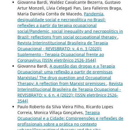
Giovanna Bardi, Waldez Cavalcante Bezerra, Gustavo
Artur Monzeli, Lívia Celegati Pan, Iara Falleiros Braga,
Maria Daniela Corrêa de Macedo,
Pandemia,
desigualdade social e necropolítica no Brasil:
reflexões a partir da terapia ocupacional
social/Pandemic, social inequality and necropolitics in
Brazil: reflections from social occupational therapy
,
Revista Interinstitucional Brasileira de Terapia
Ocupacional - REVISBRATO: v. 4 n. 3 (2020):
Suplemento - Terapia Ocupacional frente ao
Coronavírus (ISSN eletrônico 2526-3544)
Giovanna Bardi,
A questão das drogas e a Terapia
Ocupacional: uma reflexão a partir de premissas
Marxistas/ The drug question and Occupational
Therapy: A reflection from Marxist premisses
,
Revista
Interinstitucional Brasileira de Terapia Ocupacional -
REVISBRATO: v. 6 n. 4 (2022): (ISSN eletrônico 2526-
3544)
Paulo Roberto da Silva Vieira Filho, Ricardo Lopes
Correia, Monica Villaça Gonçalves,
Terapia
Ocupacional e a Cidade: Compreensões e reflexões de
profissionais sobre a prática no contexto
urbano/Occupational therapy and the city: