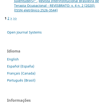
Juventude(S)”
,
Revista Interinstitucional Brasileira de
Terapia Ocupacional - REVISBRATO: v. 4 n. 2 (2020):
(ISSN eletrônico 2526-3544)
1
2
>
>>
Open Journal Systems
Idioma
English
Español (España)
Français (Canada)
Português (Brasil)
Informações