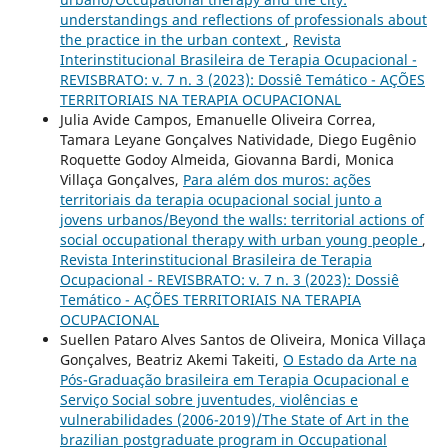
understandings and reflections of professionals about
the practice in the urban context
,
Revista
Interinstitucional Brasileira de Terapia Ocupacional -
REVISBRATO: v. 7 n. 3 (2023): Dossiê Temático - AÇÕES
TERRITORIAIS NA TERAPIA OCUPACIONAL
Julia Avide Campos, Emanuelle Oliveira Correa,
Tamara Leyane Gonçalves Natividade, Diego Eugênio
Roquette Godoy Almeida, Giovanna Bardi, Monica
Villaça Gonçalves,
Para além dos muros: ações
territoriais da terapia ocupacional social junto a
jovens urbanos/Beyond the walls: territorial actions of
social occupational therapy with urban young people
,
Revista Interinstitucional Brasileira de Terapia
Ocupacional - REVISBRATO: v. 7 n. 3 (2023): Dossiê
Temático - AÇÕES TERRITORIAIS NA TERAPIA
OCUPACIONAL
Suellen Pataro Alves Santos de Oliveira, Monica Villaça
Gonçalves, Beatriz Akemi Takeiti,
O Estado da Arte na
Pós-Graduação brasileira em Terapia Ocupacional e
Serviço Social sobre juventudes, violências e
vulnerabilidades (2006-2019)/The State of Art in the
brazilian postgraduate program in Occupational