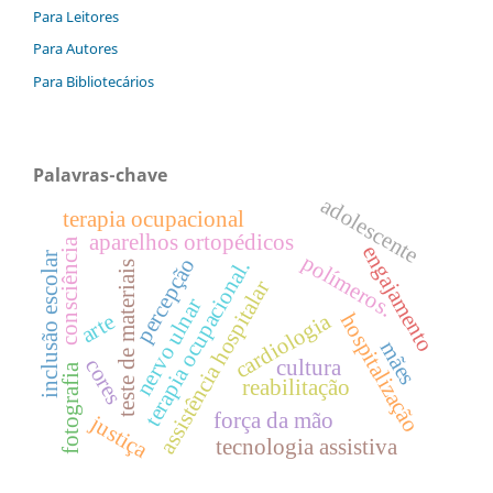
Para Leitores
Para Autores
Para Bibliotecários
Palavras-chave
adolescente
terapia ocupacional
aparelhos ortopédicos
consciência
engajamento
inclusão escolar
polímeros.
percepção
terapia ocupacional.
teste de materiais
assistência hospitalar
nervo ulnar
cardiologia
hospitalização
arte
mães
cores
cultura
fotografia
reabilitação
força da mão
justiça
tecnologia assistiva