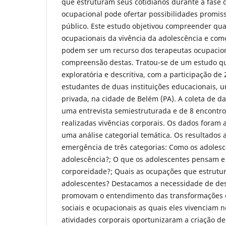
que estruturam seus cotidianos durante a fase d
ocupacional pode ofertar possibilidades promis
público.
Este estudo objetivou compreender qua
ocupacionais da vivência da adolescência e como
podem ser um recurso dos terapeutas ocupacion
compreensão destas. Tratou-se de um estudo qua
exploratória e descritiva, com a participação de
estudantes de duas instituições educacionais, u
privada, na cidade de Belém (PA). A coleta de d
uma entrevista semiestruturada e de 8 encontro
realizadas vivências corporais. Os dados foram a
uma análise categorial temática.
Os resultados 
emergência de três categorias: Como os adole
adolescência?; O que os adolescentes pensam e
corporeidade?; Quais as ocupações que estrutur
adolescentes? Destacamos a necessidade de de
promovam o entendimento das transformações co
sociais e ocupacionais as quais eles vivenciam n
atividades corporais oportunizaram a criação d