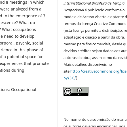
and 8 meetings in which
interinstitucional Brasileira de Terapia
a were analyzed from a
Ocupacional
é publicado conforme o
ed to the emergence of 3
modelo de Acesso Aberto e optante 
lescence? What do
termos da licença Creative Commons
? What occupations
(esta licença permite a distribuição, r
he need to develop
adaptação e criação a partir da obra,
rporal, psychic, social
mesmo para fins comerciais, desde q
rience in this phase of
devidos créditos sejam dados aos aut
of a potential space for
autoras da obra, assim como da revist
experiences that promote
Mais detalhes disponíveis no
tions during
site
http://creativecommons.org/lice
by/3.0/
).
tions; Occupational
No momento da submissão do manus
os autores deverão encaminhar, nos