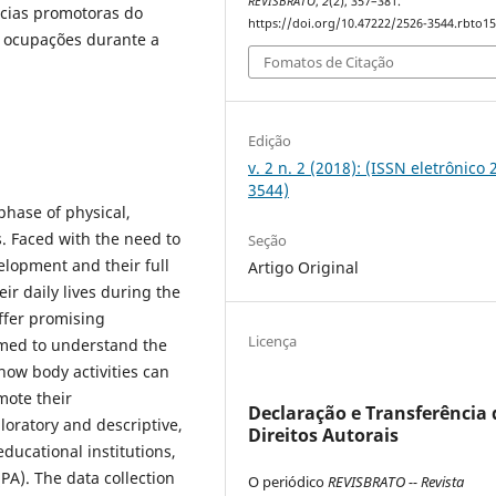
REVISBRATO
,
2
(2), 357–381.
ncias promotoras do
https://doi.org/10.47222/2526-3544.rbto1
ocupações durante a
Fomatos de Citação
Edição
v. 2 n. 2 (2018): (ISSN eletrônico 
3544)
phase of physical,
. Faced with the need to
Seção
elopment and their full
Artigo Original
ir daily lives during the
ffer promising
Licença
 aimed to understand the
how body activities can
mote their
Declaração e Transferência 
loratory and descriptive,
Direitos Autorais
ducational institutions,
(PA). The data collection
O periódico
REVISBRATO -- Revista