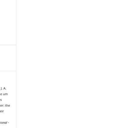
J. A.
 de um
es
er: the
eir
ional -