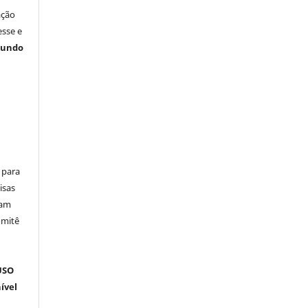
ação
esse e
gundo
 para
isas
ham
omitê
m
USO
ível