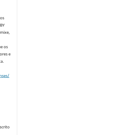
dos
 BY
emixe,
ue os
ores e
a.
nses/
crito