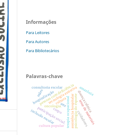
Informações
Para Leitores
Para Autores
Para Bibliotecários
Palavras-chave
pessoas com deficiência
tecnologia assistiva
amazônia
consultoria escolar
mães
hospitalização
doença crônica
assistência hospitalar
psicologia do esporte
terapia ocupacional
cultura
teste de materiais
arte
oncologia.
participação social.
corpo
inclusão escolar
cuidadores
cultura popular