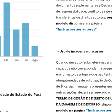
documentos suplementares a Declar
de responsabilidade, conflito de inter
transferência de direitos autorais,
se
modelo
disponivel na página
"Instruções aos autores"
- Uso de imagens e discursos
Quando um autor submeter imagens
capa, que não correspondam a pesqu
em formato de artigo e que não ten
obrigatoriedade de autorização de C
de Ética, assim imagens presentes e
outras seções, deverá ser anexado o
idade do Estado do Pará
TERMO DE CESSÃO DE DIREITO DE 
DA IMAGEM E DE DISCURSO (dispon
modelo na página
"Instruções aos
/UEPA