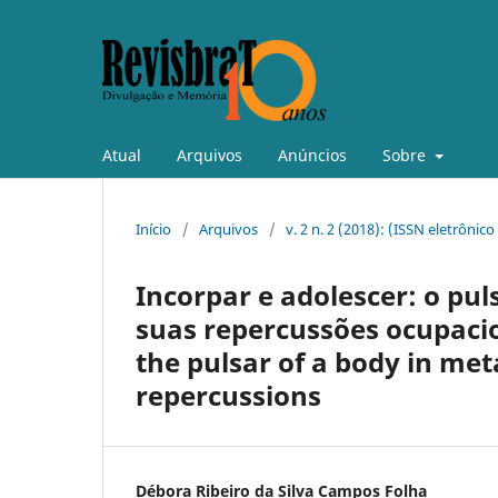
Atual
Arquivos
Anúncios
Sobre
Início
/
Arquivos
/
v. 2 n. 2 (2018): (ISSN eletrônic
Incorpar e adolescer: o p
suas repercussões ocupacio
the pulsar of a body in me
repercussions
Débora Ribeiro da Silva Campos Folha