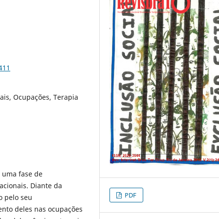
411
rais, Ocupações, Terapia
o uma fase de
pacionais. Diante da
PDF
o pelo seu
ento deles nas ocupações