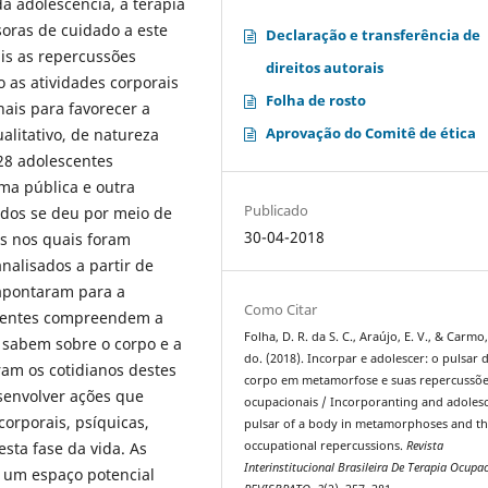
a adolescência, a terapia
soras de cuidado a este
Declaração e transferência de
is as repercussões
direitos autorais
 as atividades corporais
Folha de rosto
ais para favorecer a
Aprovação do Comitê de ética
litativo, de natureza
 28 adolescentes
ma pública e outra
Publicado
ados se deu por meio de
30-04-2018
s nos quais foram
nalisados a partir de
apontaram para a
Como Citar
scentes compreendem a
Folha, D. R. da S. C., Araújo, E. V., & Carmo, 
 sabem sobre o corpo e a
do. (2018). Incorpar e adolescer: o pulsar
am os cotidianos destes
corpo em metamorfose e suas repercussõ
senvolver ações que
ocupacionais / Incorporanting and adolesc
rporais, psíquicas,
pulsar of a body in metamorphoses and th
occupational repercussions.
Revista
esta fase da vida. As
Interinstitucional Brasileira De Terapia Ocupac
e um espaço potencial