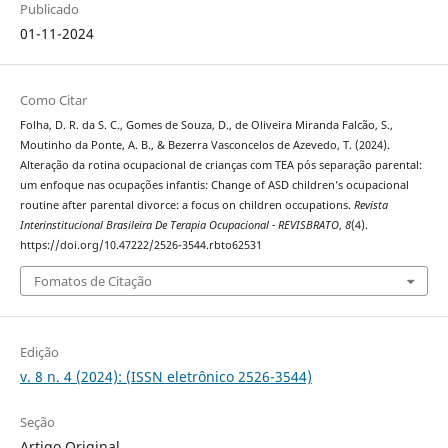
Publicado
01-11-2024
Como Citar
Folha, D. R. da S. C., Gomes de Souza, D., de Oliveira Miranda Falcão, S.,
Moutinho da Ponte, A. B., & Bezerra Vasconcelos de Azevedo, T. (2024).
Alteração da rotina ocupacional de crianças com TEA pós separação parental:
um enfoque nas ocupações infantis: Change of ASD children’s ocupacional
routine after parental divorce: a focus on children occupations.
Revista
Interinstitucional Brasileira De Terapia Ocupacional - REVISBRATO
,
8
(4).
https://doi.org/10.47222/2526-3544.rbto62531
Fomatos de Citação
Edição
v. 8 n. 4 (2024): (ISSN eletrônico 2526-3544)
Seção
Artigo Original