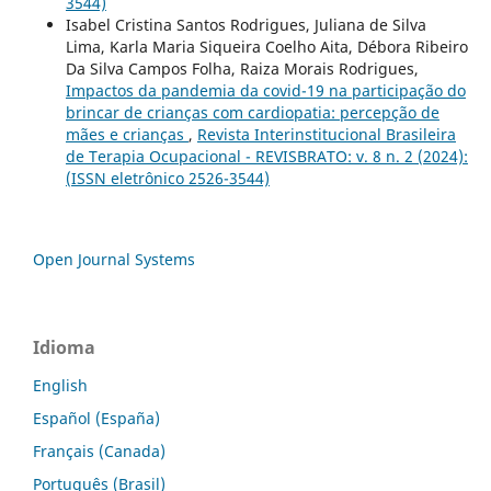
3544)
Isabel Cristina Santos Rodrigues, Juliana de Silva
Lima, Karla Maria Siqueira Coelho Aita, Débora Ribeiro
Da Silva Campos Folha, Raiza Morais Rodrigues,
Impactos da pandemia da covid-19 na participação do
brincar de crianças com cardiopatia: percepção de
mães e crianças
,
Revista Interinstitucional Brasileira
de Terapia Ocupacional - REVISBRATO: v. 8 n. 2 (2024):
(ISSN eletrônico 2526-3544)
Open Journal Systems
Idioma
English
Español (España)
Français (Canada)
Português (Brasil)