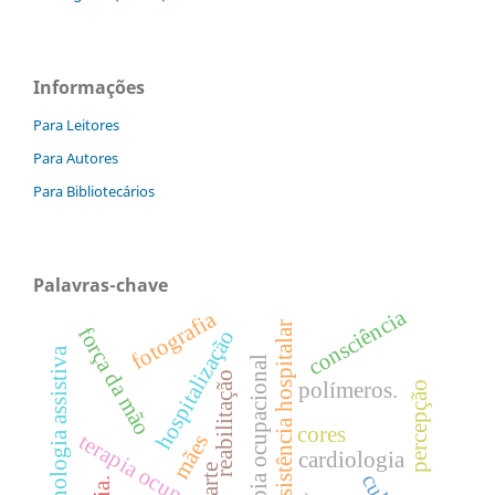
Informações
Para Leitores
Para Autores
Para Bibliotecários
Palavras-chave
consciência
fotografia
assistência hospitalar
força da mão
hospitalização
tecnologia assistiva
terapia ocupacional
reabilitação
polímeros.
percepção
cores
terapia ocupacional.
mães
cardiologia
arte