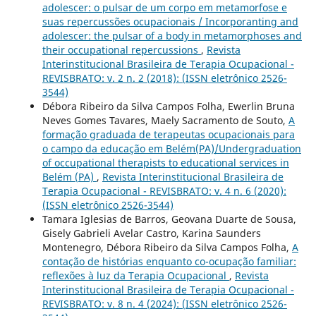
adolescer: o pulsar de um corpo em metamorfose e
suas repercussões ocupacionais / Incorporanting and
adolescer: the pulsar of a body in metamorphoses and
their occupational repercussions
,
Revista
Interinstitucional Brasileira de Terapia Ocupacional -
REVISBRATO: v. 2 n. 2 (2018): (ISSN eletrônico 2526-
3544)
Débora Ribeiro da Silva Campos Folha, Ewerlin Bruna
Neves Gomes Tavares, Maely Sacramento de Souto,
A
formação graduada de terapeutas ocupacionais para
o campo da educação em Belém(PA)/Undergraduation
of occupational therapists to educational services in
Belém (PA)
,
Revista Interinstitucional Brasileira de
Terapia Ocupacional - REVISBRATO: v. 4 n. 6 (2020):
(ISSN eletrônico 2526-3544)
Tamara Iglesias de Barros, Geovana Duarte de Sousa,
Gisely Gabrieli Avelar Castro, Karina Saunders
Montenegro, Débora Ribeiro da Silva Campos Folha,
A
contação de histórias enquanto co-ocupação familiar:
reflexões à luz da Terapia Ocupacional
,
Revista
Interinstitucional Brasileira de Terapia Ocupacional -
REVISBRATO: v. 8 n. 4 (2024): (ISSN eletrônico 2526-