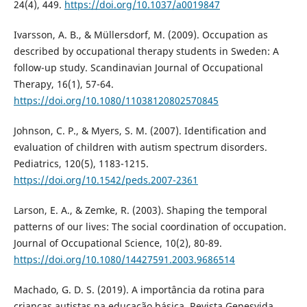
24(4), 449.
https://doi.org/10.1037/a0019847
Ivarsson, A. B., & Müllersdorf, M. (2009). Occupation as
described by occupational therapy students in Sweden: A
follow-up study. Scandinavian Journal of Occupational
Therapy, 16(1), 57-64.
https://doi.org/10.1080/11038120802570845
Johnson, C. P., & Myers, S. M. (2007). Identification and
evaluation of children with autism spectrum disorders.
Pediatrics, 120(5), 1183-1215.
https://doi.org/10.1542/peds.2007-2361
Larson, E. A., & Zemke, R. (2003). Shaping the temporal
patterns of our lives: The social coordination of occupation.
Journal of Occupational Science, 10(2), 80-89.
https://doi.org/10.1080/14427591.2003.9686514
Machado, G. D. S. (2019). A importância da rotina para
crianças autistas na educação básica. Revista Gepesvida,