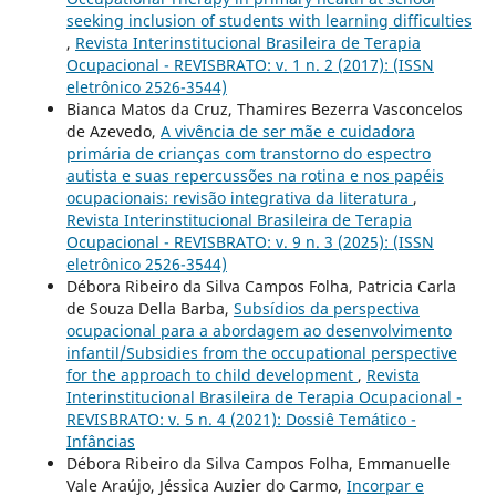
seeking inclusion of students with learning difficulties
,
Revista Interinstitucional Brasileira de Terapia
Ocupacional - REVISBRATO: v. 1 n. 2 (2017): (ISSN
eletrônico 2526-3544)
Bianca Matos da Cruz, Thamires Bezerra Vasconcelos
de Azevedo,
A vivência de ser mãe e cuidadora
primária de crianças com transtorno do espectro
autista e suas repercussões na rotina e nos papéis
ocupacionais: revisão integrativa da literatura
,
Revista Interinstitucional Brasileira de Terapia
Ocupacional - REVISBRATO: v. 9 n. 3 (2025): (ISSN
eletrônico 2526-3544)
Débora Ribeiro da Silva Campos Folha, Patricia Carla
de Souza Della Barba,
Subsídios da perspectiva
ocupacional para a abordagem ao desenvolvimento
infantil/Subsidies from the occupational perspective
for the approach to child development
,
Revista
Interinstitucional Brasileira de Terapia Ocupacional -
REVISBRATO: v. 5 n. 4 (2021): Dossiê Temático -
Infâncias
Débora Ribeiro da Silva Campos Folha, Emmanuelle
Vale Araújo, Jéssica Auzier do Carmo,
Incorpar e