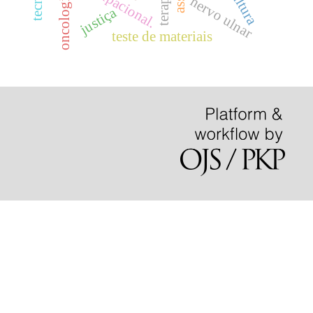
cultura
oncologia.
nervo ulnar
justiça
teste de materiais