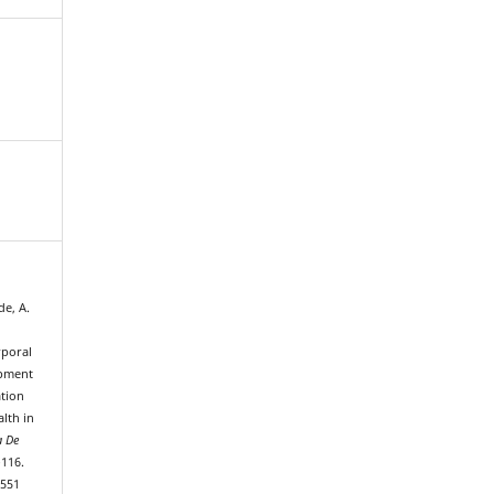
de, A.
rporal
opment
ation
lth in
a De
–116.
0551