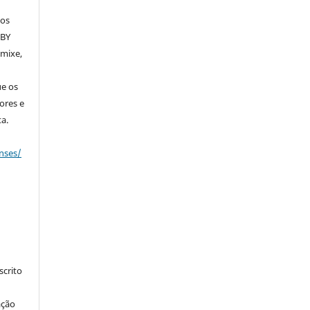
dos
 BY
emixe,
ue os
ores e
a.
nses/
crito
ação