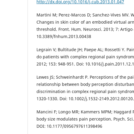
http://dx.doi.org/10.1016/j.cub.2013.01.047
Martini M; Perez-Marcos D; Sanchez-Vives MV. W
Changes in skin color of an embodied virtual a
threshold. Front. Hum. Neurosci. 2013; 7: Artigo
10.3389/fnhum.2013.00438
Legrain V; Bultitude JH; Paepe AL; Rossetti Y. P
do patients with complex regional pain syndrome
2012; 153: 948-951. Doi: 10.1016/j.pain.2011.12.
Lewes JS; Schweinhardt P. Perceptions of the pa
relationship between body perception disturban
discrimination in complex regional pain syndrome
1320-1330. Doi: 10.1002/j.1532-2149.2012.00120
Mancini F; Longo MR; Kammers MPM; Haggard P. 
body size modulates pain perception. Psych. Sci.
DOI: 10.1177/0956797611398496