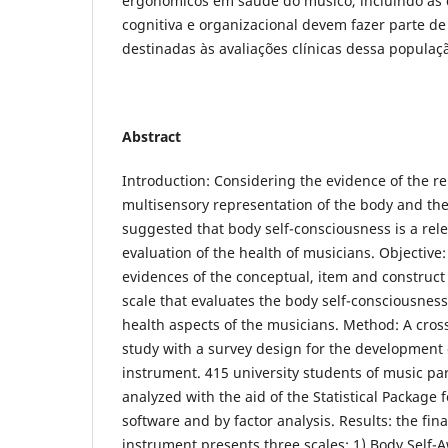
ergonômicos em saúde do músico, incluindo as 
cognitiva e organizacional devem fazer parte d
destinadas às avaliações clínicas dessa populaç
Abstract
Introduction: Considering the evidence of the r
multisensory representation of the body and the 
suggested that body self-consciousness is a rele
evaluation of the health of musicians. Objective:
evidences of the conceptual, item and construct 
scale that evaluates the body self-consciousnes
health aspects of the musicians. Method: A cross
study with a survey design for the development
instrument. 415 university students of music pa
analyzed with the aid of the Statistical Package f
software and by factor analysis. Results: the fina
instrument presents three scales: 1) Body Self-