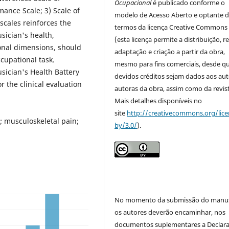
Ocupacional
é publicado conforme o
mance Scale; 3) Scale of
modelo de Acesso Aberto e optante 
scales reinforces the
termos da licença Creative Commons
sician's health,
(esta licença permite a distribuição, r
ional dimensions, should
adaptação e criação a partir da obra,
cupational task.
mesmo para fins comerciais, desde q
sician's Health Battery
devidos créditos sejam dados aos aut
 the clinical evaluation
autoras da obra, assim como da revist
Mais detalhes disponíveis no
site
http://creativecommons.org/lice
; musculoskeletal pain;
by/3.0/
).
No momento da submissão do manus
os autores deverão encaminhar, nos
documentos suplementares a Declar