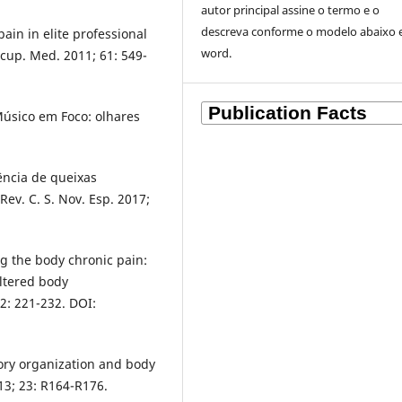
autor principal assine o termo e o
descreva
conforme o modelo abaixo
ain in elite professional
word.
cup. Med. 2011; 61: 549-
Músico em Foco: olhares
ência de queixas
ev. C. S. Nov. Esp. 2017;
ng the body chronic pain:
altered body
2: 221-232. DOI:
ory organization and body
013; 23: R164-R176.