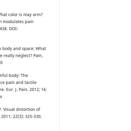
hat color is may arm?
rm modulates pain
 438. DOI:
ain body and space: What
 really neglect? Pain.
10
inful body: The
ce pain and tactile
. Eur. J. Pain. 2012; 16:
.x
Visual distortion of
 2011; 22(3): 325-330.