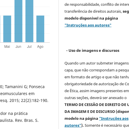
de responsabilidade, conflito de inter
transferência de direitos autorais,
se
modelo
disponivel na página
"Instruções aos autores"
- Uso de imagens e discursos
Quando um autor submeter imagens
capa, que não correspondam a pesqu
em formato de artigo e que não ten
obrigatoriedade de autorização de C
I; Tamanini G; Fonseca
de Ética, assim imagens presentes e
steomusculares em
outras seções, deverá ser anexado o
Pesq. 2015; 22(2):182-190.
TERMO DE CESSÃO DE DIREITO DE 
DA IMAGEM E DE DISCURSO (dispon
dor na prática
modelo na página
"Instruções aos
lista. Rev. Bras. S.
autores"
).
Somente é necessário que