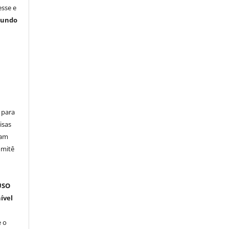
esse e
gundo
 para
isas
ham
omitê
m
USO
ível
 o