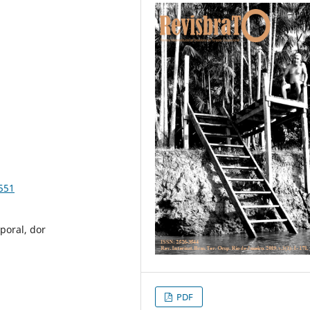
551
poral, dor
PDF