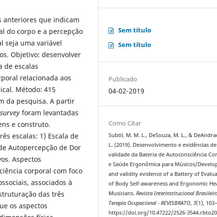
s anteriores que indicam
Sem título
al do corpo e a percepção
l seja uma variável
Sem título
os. Objetivo: desenvolver
a de escalas
rporal relacionada aos
Publicado
ical. Método: 415
04-02-2019
m da pesquisa. A partir
survey
foram levantadas
Como Citar
ens e construto.
rês escalas: 1) Escala de
Subtil, M. M. L., DeSouza, M. L., & DeAndra
L. (2019). Desenvolvimento e evidências de
 de Autopercepção de Dor
validade da Bateria de Autoconsciência Co
vos. Aspectos
e Saúde Ergonômica para Músicos/Devel
ciência corporal com foco
and validity evidence of a Battery of Evalu
ossociais, associados à
of Body Self-awareness and Ergonomic Hea
struturação das três
Musicians.
Revista Interinstitucional Brasileir
Terapia Ocupacional - REVISBRATO
,
3
(1), 103
ue os aspectos
https://doi.org/10.47222/2526-3544.rbto2