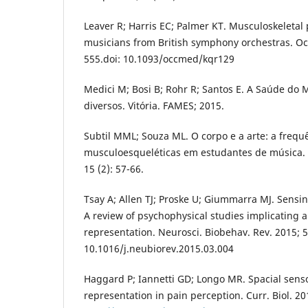
Leaver R; Harris EC; Palmer KT. Musculoskeletal p
musicians from British symphony orchestras. Oc
555.doi: 10.1093/occmed/kqr129
Medici M; Bosi B; Rohr R; Santos E. A Saúde do 
diversos. Vitória. FAMES; 2015.
Subtil MML; Souza ML. O corpo e a arte: a frequ
musculoesqueléticas em estudantes de música. R
15 (2): 57-66.
Tsay A; Allen TJ; Proske U; Giummarra MJ. Sensi
A review of psychophysical studies implicating 
representation. Neurosci. Biobehav. Rev. 2015; 5
10.1016/j.neubiorev.2015.03.004
Haggard P; Iannetti GD; Longo MR. Spacial sens
representation in pain perception. Curr. Biol. 2