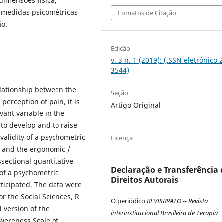
dimensões física,
e medidas psicométricas
Fomatos de Citação
ão.
Edição
v. 3 n. 1 (2019): (ISSN eletrônico 
3544)
elationship between the
Seção
perception of pain, it is
Artigo Original
vant variable in the
 to develop and to raise
validity of a psychometric
Licença
s and the ergonomic /
sectional quantitative
Declaração e Transferência 
 of a psychometric
Direitos Autorais
rticipated. The data were
or the Social Sciences, R
O periódico
REVISBRATO -- Revista
l version of the
interinstitucional Brasileira de Terapia
Awereness Scale of