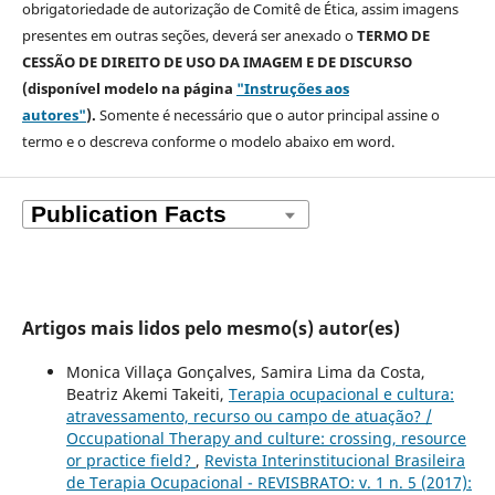
obrigatoriedade de autorização de Comitê de Ética, assim imagens
presentes em outras seções, deverá ser anexado o
TERMO DE
CESSÃO DE DIREITO DE USO DA IMAGEM E DE DISCURSO
(disponível modelo na página
"Instruções aos
autores"
).
Somente é necessário que o autor principal assine o
termo e o descreva
conforme o modelo abaixo em word.
Artigos mais lidos pelo mesmo(s) autor(es)
Monica Villaça Gonçalves, Samira Lima da Costa,
Beatriz Akemi Takeiti,
Terapia ocupacional e cultura:
atravessamento, recurso ou campo de atuação? /
Occupational Therapy and culture: crossing, resource
or practice field?
,
Revista Interinstitucional Brasileira
de Terapia Ocupacional - REVISBRATO: v. 1 n. 5 (2017):