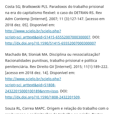
Costa SG; Bratkowski PLS. Paradoxos do trabalho prisional
na era do capitalismo flexível: o caso do DETRAN-RS. Rev
Adm Contemp [Internet]. 2007; 11 (3):127-147. [acesso em
2018 dez. 05]. Disponível em:
http://www.scielo.br/scielo.php?
script=sci_arttext&pid=S1415-65552007000300007
. DOI:
http://dx.doi.org/10.1590/S1415-65552007000300007
Machado BA; Sloniak MA. Disciplina ou ressocialização?
Racionalidades punitivas, trabalho prisional e política
penitenciária. Rev Direito GV [Internet]. 2015; 11(1):189–222.
[acesso em 2018 dez. 14]. Disponível em:
http://www.scielo.br/scielo.php?
script=sci_arttext&pid=S1808-
24322015000100189&nrm=isso
. DOI:
http://dx.doi.org/10.1590/1808-2432201509
.
Souza RL, Correa MAPC. Origem e relação do trabalho com o