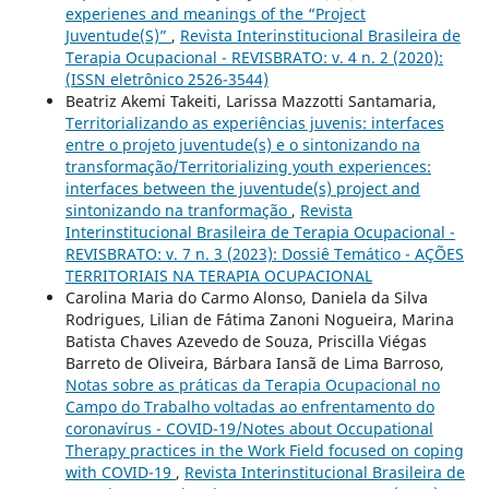
experienes and meanings of the “Project
Juventude(S)”
,
Revista Interinstitucional Brasileira de
Terapia Ocupacional - REVISBRATO: v. 4 n. 2 (2020):
(ISSN eletrônico 2526-3544)
Beatriz Akemi Takeiti, Larissa Mazzotti Santamaria,
Territorializando as experiências juvenis: interfaces
entre o projeto juventude(s) e o sintonizando na
transformação/Territorializing youth experiences:
interfaces between the juventude(s) project and
sintonizando na tranformação
,
Revista
Interinstitucional Brasileira de Terapia Ocupacional -
REVISBRATO: v. 7 n. 3 (2023): Dossiê Temático - AÇÕES
TERRITORIAIS NA TERAPIA OCUPACIONAL
Carolina Maria do Carmo Alonso, Daniela da Silva
Rodrigues, Lilian de Fátima Zanoni Nogueira, Marina
Batista Chaves Azevedo de Souza, Priscilla Viégas
Barreto de Oliveira, Bárbara Iansã de Lima Barroso,
Notas sobre as práticas da Terapia Ocupacional no
Campo do Trabalho voltadas ao enfrentamento do
coronavírus - COVID-19/Notes about Occupational
Therapy practices in the Work Field focused on coping
with COVID-19
,
Revista Interinstitucional Brasileira de