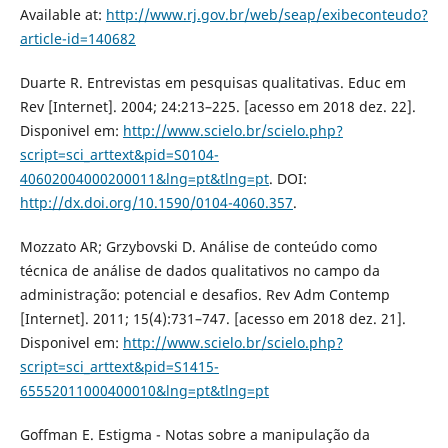
Available at:
http://www.rj.gov.br/web/seap/exibeconteudo?
article-id=140682
Duarte R. Entrevistas em pesquisas qualitativas. Educ em
Rev [Internet]. 2004; 24:213–225. [acesso em 2018 dez. 22].
Disponivel em:
http://www.scielo.br/scielo.php?
script=sci_arttext&pid=S0104-
40602004000200011&lng=pt&tlng=pt
. DOI:
http://dx.doi.org/10.1590/0104-4060.357
.
Mozzato AR; Grzybovski D. Análise de conteúdo como
técnica de análise de dados qualitativos no campo da
administração: potencial e desafios. Rev Adm Contemp
[Internet]. 2011; 15(4):731–747. [acesso em 2018 dez. 21].
Disponivel em:
http://www.scielo.br/scielo.php?
script=sci_arttext&pid=S1415-
65552011000400010&lng=pt&tlng=pt
Goffman E. Estigma - Notas sobre a manipulação da