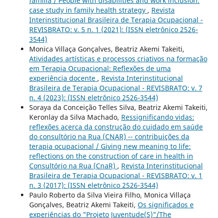
família / People with disabilities and work inclusion:
case study in family health strategy
,
Revista
Interinstitucional Brasileira de Terapia Ocupacional -
REVISBRATO: v. 5 n. 1 (2021): (ISSN eletrônico 2526-
3544)
Monica Villaça Gonçalves, Beatriz Akemi Takeiti,
Atividades artísticas e processos criativos na formação
em Terapia Ocupacional: Reflexões de uma
experiência docente
,
Revista Interinstitucional
Brasileira de Terapia Ocupacional - REVISBRATO: v. 7
n. 4 (2023): (ISSN eletrônico 2526-3544)
Soraya da Conceição Telles Silva, Beatriz Akemi Takeiti,
Keronlay da Silva Machado,
Ressignificando vidas:
reflexões acerca da construção do cuidado em saúde
do consultório na Rua (CNAR) -- contribuições da
terapia ocupacional / Giving new meaning to life:
reflections on the construction of care in health in
Consultório na Rua (CnaR)
,
Revista Interinstitucional
Brasileira de Terapia Ocupacional - REVISBRATO: v. 1
n. 3 (2017): (ISSN eletrônico 2526-3544)
Paulo Roberto da Silva Vieira Filho, Monica Villaça
Gonçalves, Beatriz Akemi Takeiti,
Os significados e
experiências do "Projeto Juventude(S)"/The