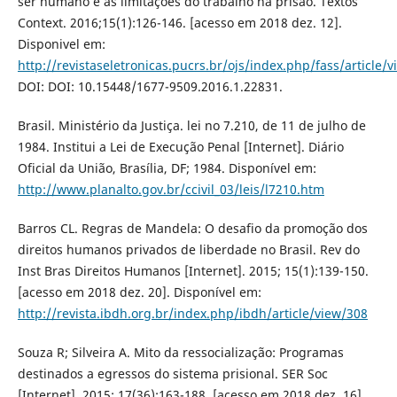
ser humano e as limitações do trabalho na prisão. Textos
Context. 2016;15(1):126-146. [acesso em 2018 dez. 12].
Disponivel em:
http://revistaseletronicas.pucrs.br/ojs/index.php/fass/article
DOI: DOI: 10.15448/1677-9509.2016.1.22831.
Brasil. Ministério da Justiça. lei no 7.210, de 11 de julho de
1984. Institui a Lei de Execução Penal [Internet]. Diário
Oficial da União, Brasília, DF; 1984. Disponível em:
http://www.planalto.gov.br/ccivil_03/leis/l7210.htm
Barros CL. Regras de Mandela: O desafio da promoção dos
direitos humanos privados de liberdade no Brasil. Rev do
Inst Bras Direitos Humanos [Internet]. 2015; 15(1):139-150.
[acesso em 2018 dez. 20]. Disponível em:
http://revista.ibdh.org.br/index.php/ibdh/article/view/308
Souza R; Silveira A. Mito da ressocialização: Programas
destinados a egressos do sistema prisional. SER Soc
[Internet]. 2015; 17(36):163-188. [acesso em 2018 dez. 16].