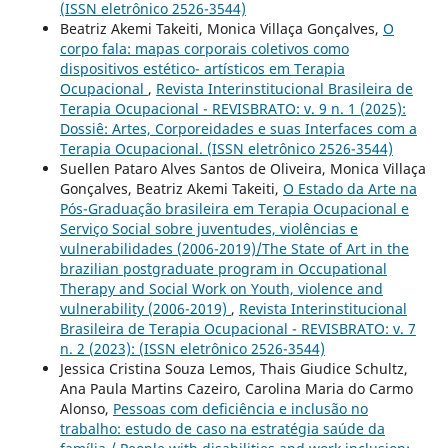
(ISSN eletrônico 2526-3544)
Beatriz Akemi Takeiti, Monica Villaça Gonçalves,
O
corpo fala: mapas corporais coletivos como
dispositivos estético- artísticos em Terapia
Ocupacional
,
Revista Interinstitucional Brasileira de
Terapia Ocupacional - REVISBRATO: v. 9 n. 1 (2025):
Dossiê: Artes, Corporeidades e suas Interfaces com a
Terapia Ocupacional. (ISSN eletrônico 2526-3544)
Suellen Pataro Alves Santos de Oliveira, Monica Villaça
Gonçalves, Beatriz Akemi Takeiti,
O Estado da Arte na
Pós-Graduação brasileira em Terapia Ocupacional e
Serviço Social sobre juventudes, violências e
vulnerabilidades (2006-2019)/The State of Art in the
brazilian postgraduate program in Occupational
Therapy and Social Work on Youth, violence and
vulnerability (2006-2019)
,
Revista Interinstitucional
Brasileira de Terapia Ocupacional - REVISBRATO: v. 7
n. 2 (2023): (ISSN eletrônico 2526-3544)
Jessica Cristina Souza Lemos, Thais Giudice Schultz,
Ana Paula Martins Cazeiro, Carolina Maria do Carmo
Alonso,
Pessoas com deficiência e inclusão no
trabalho: estudo de caso na estratégia saúde da