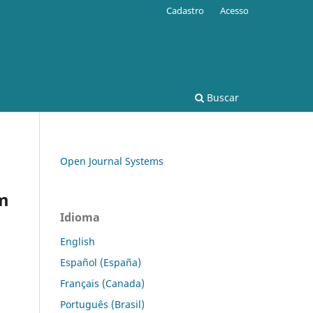
Cadastro
Acesso
Buscar
Open Journal Systems
om
Idioma
English
Español (España)
Français (Canada)
Português (Brasil)