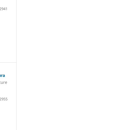
2941
ura
ture
2955