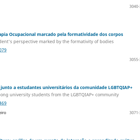
3040-
apia Ocupacional marcado pela formatividade dos corpos
dent's perspective marked by the formativity of bodies
079
3055-
no junto a estudantes universitários da comunidade LGBTQIAP+
e among university students from the LGBTQIAP+ community
469
eiro
3071-