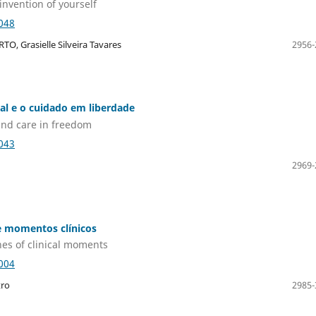
invention of yourself
048
TO, Grasielle Silveira Tavares
2956-
nal e o cuidado em liberdade
 and care in freedom
043
2969-
de momentos clínicos
nes of clinical moments
004
tro
2985-