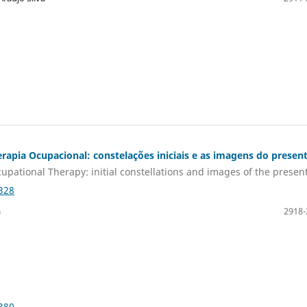
erapia Ocupacional: constelações iniciais e as imagens do presen
cupational Therapy: initial constellations and images of the presen
328
a
2918-
380