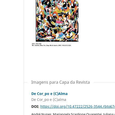
Imagens para Capa da Revista
De Cor_po e (C)Alma
De Cor_po e (C)alma
DOI:
https://doi.org/10.47222/2526-3544.rbto67
André Nunes, Mariangela Scaglione Quarentei, Juliana A