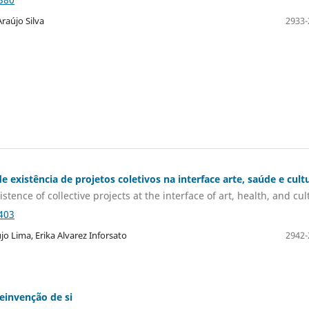
Araújo Silva
2933-
e existência de projetos coletivos na interface arte, saúde e cult
stence of collective projects at the interface of art, health, and cul
403
jo Lima, Erika Alvarez Inforsato
2942-
einvenção de si