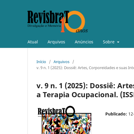
Atual
Arquivos
Anúncios
Sobre
Início
/
Arquivos
/
v. 9 n. 1 (2025): Dossiê: Artes, Corporeidades e suas I
v. 9 n. 1 (2025): Dossiê: Ar
a Terapia Ocupacional. (ISS
Publicado:
12