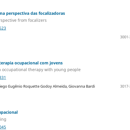
a perspectiva das focalizadoras
spective from focalizers
623
3001-
 terapia ocupacional com jovens
in occupational therapy with young people
331
 Diego Eugênio Roquette Godoy Almeida, Giovanna Bardi
3017-
upacional
ning
045