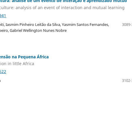
ultura: análise de um evento de interação e aprendizado mútuo
culture: analysis of an event of interaction and mutual learning
941
iti, Iasmim Pinheiro Leitão da Silva, Yasmim Santos Fernandes,
3089-
beiro, Gabriel Wellington Nunes Nobre
ensão na Pequena África
n in little Africa
622
a
3102-