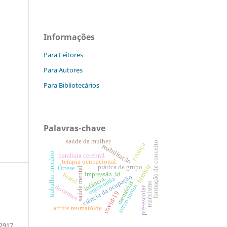
Informações
Para Leitores
Para Autores
Para Bibliotecários
Palavras-chave
saúde da mulher
formação de conceito
criança
reabilitação
trabalho precário
paralisia cerebral
terapia ocupacional.
história
prática de grupo
Órtese
saúde mental
impressão 3d
brasil
ciência da ocupação
infância.
ergonomia
memórias
marxismo
servo motor
docentes
pré-escolar
covid-19
artrite reumatóide
2917