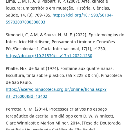
Lima, E. M. F. A. & Pelbart, P. P. (2007). Arte, clínica e
loucura: um território em mutação. História, Ciências,
Saúde, 14, (3), 709-735.
https://doi.org/10.1590/S0104-
59702007000300003
Simoneti, C. A M. & Souza, N. M. F. (2022). Epistemologias do
Interstício: Hibridismo, Pensamento Liminar e Conexões
Pós/Decoloniais1. Carta Internacional, 17(1), e1230.
https://doi.org/10.21530/ci.v17n1.2022.1230
Phalle, Niki de Saint (1974). Fontaine aux quatre nanas.
Escultura, tinta sobre plástico. (55 x 225 x 0 cm). Pinacoteca
de São Paulo.
https://acervo.pinacoteca.org.br/online/ficha.aspx?
ns=216000&id=13402
Perrotta, C. M. (2014). Processos criativos no espaço
terapêutico da escrita: um diálogo com D. W. Winnicott,
Clare Winnicott e Marion Milner. 2014. [Tese de Doutorado,
Pontifícia Universidade Católica de São Paulo].