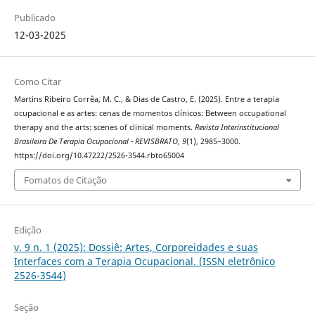
Publicado
12-03-2025
Como Citar
Martins Ribeiro Corrêa, M. C., & Dias de Castro, E. (2025). Entre a terapia
ocupacional e as artes: cenas de momentos clínicos: Between occupational
therapy and the arts: scenes of clinical moments.
Revista Interinstitucional
Brasileira De Terapia Ocupacional - REVISBRATO
,
9
(1), 2985–3000.
https://doi.org/10.47222/2526-3544.rbto65004
Fomatos de Citação
Edição
v. 9 n. 1 (2025): Dossiê: Artes, Corporeidades e suas
Interfaces com a Terapia Ocupacional. (ISSN eletrônico
2526-3544)
Seção