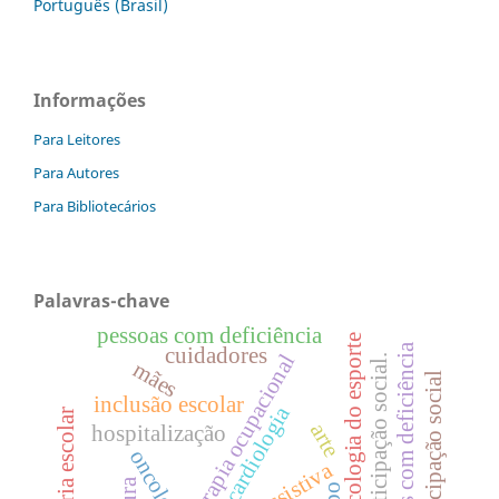
Português (Brasil)
Informações
Para Leitores
Para Autores
Para Bibliotecários
Palavras-chave
pessoas com deficiência
psicologia do esporte
crianças com deficiência
cuidadores
terapia ocupacional
participação social.
mães
participação social
inclusão escolar
cardiologia
consultoria escolar
arte
hospitalização
oncologia.