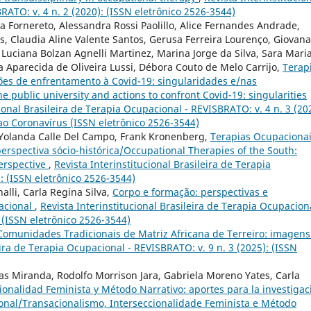
RATO: v. 4 n. 2 (2020): (ISSN eletrônico 2526-3544)
a Fornereto, Alessandra Rossi Paolillo, Alice Fernandes Andrade,
Claudia Aline Valente Santos, Gerusa Ferreira Lourenço, Giovana
Luciana Bolzan Agnelli Martinez, Marina Jorge da Silva, Sara Mari
a Aparecida de Oliveira Lussi, Débora Couto de Melo Carrijo,
Terap
ões de enfrentamento à Covid-19: singularidades e/nas
e public university and actions to confront Covid-19: singularities
cional Brasileira de Terapia Ocupacional - REVISBRATO: v. 4 n. 3 (20
ao Coronavírus (ISSN eletrônico 2526-3544)
, Yolanda Calle Del Campo, Frank Kronenberg,
Terapias Ocupaciona
erspectiva sócio-histórica/Occupational Therapies of the South:
perspective
,
Revista Interinstitucional Brasileira de Terapia
: (ISSN eletrônico 2526-3544)
alli, Carla Regina Silva,
Corpo e formação: perspectivas e
pacional
,
Revista Interinstitucional Brasileira de Terapia Ocupaciona
 (ISSN eletrônico 2526-3544)
Comunidades Tradicionais de Matriz Africana de Terreiro: imagens
eira de Terapia Ocupacional - REVISBRATO: v. 9 n. 3 (2025): (ISSN
as Miranda, Rodolfo Morrison Jara, Gabriela Moreno Yates, Carla
ionalidad Feminista y Método Narrativo: aportes para la investigac
onal/Transacionalismo, Interseccionalidade Feminista e Método