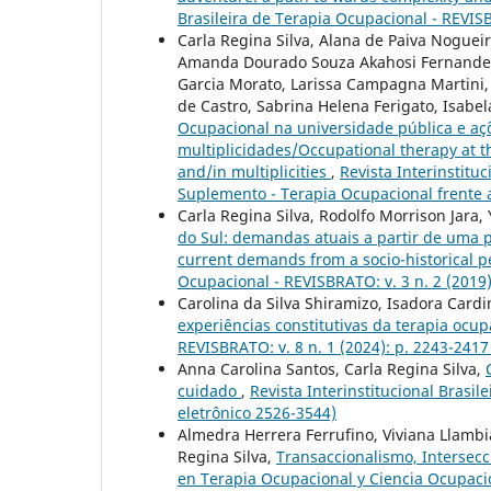
Brasileira de Terapia Ocupacional - REVISB
Carla Regina Silva, Alana de Paiva Nogueir
Amanda Dourado Souza Akahosi Fernandes, 
Garcia Morato, Larissa Campagna Martini, 
de Castro, Sabrina Helena Ferigato, Isabel
Ocupacional na universidade pública e aç
multiplicidades/Occupational therapy at th
and/in multiplicities
,
Revista Interinstitu
Suplemento - Terapia Ocupacional frente 
Carla Regina Silva, Rodolfo Morrison Jara
do Sul: demandas atuais a partir de uma p
current demands from a socio-historical 
Ocupacional - REVISBRATO: v. 3 n. 2 (2019)
Carolina da Silva Shiramizo, Isadora Cardin
experiências constitutivas da terapia ocu
REVISBRATO: v. 8 n. 1 (2024): p. 2243-2417
Anna Carolina Santos, Carla Regina Silva,
cuidado
,
Revista Interinstitucional Brasil
eletrônico 2526-3544)
Almedra Herrera Ferrufino, Viviana Llambi
Regina Silva,
Transaccionalismo, Intersecc
en Terapia Ocupacional y Ciencia Ocupaci