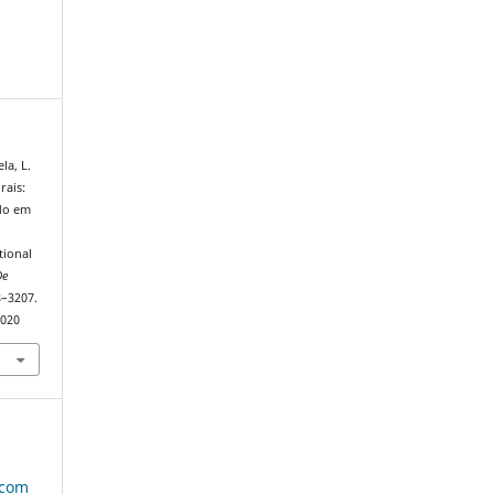
la, L.
rais:
ado em
tional
De
8–3207.
5020
 com