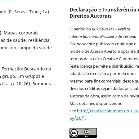
Declaração e Transferência 
ade (R. Souza, Trad.; 1a).
Direitos Autorais
O periódico
REVISBRATO -- Revista
3). Mapas corporais
interinstitucional Brasileira de Terapia
s de saúde, resiliência,
Ocupacional
é publicado conforme o
porais no campo da saúde
modelo de Acesso Aberto e optante 
termos da licença Creative Commons
(esta licença permite a distribuição, r
em Formação: Buscando na
adaptação e criação a partir da obra,
m grupo. Em Grupos e
mesmo para fins comerciais, desde q
s (1a, p. 10–26). Summus
devidos créditos sejam dados aos aut
autoras da obra, assim como da revist
Mais detalhes disponíveis no
site
http://creativecommons.org/lice
by/3.0/
).