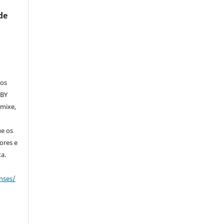
de
dos
 BY
emixe,
ue os
ores e
a.
nses/