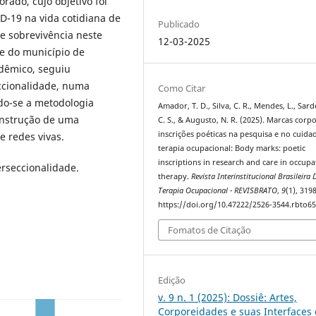
rado, cujo objetivo foi
-19 na vida cotidiana de
Publicado
e sobrevivência neste
12-03-2025
e do município de
dêmico, seguiu
eccionalidade, numa
Como Citar
do-se a metodologia
Amador, T. D., Silva, C. R., Mendes, L., Sarde
construção de uma
C. S., & Augusto, N. R. (2025). Marcas corpo
inscrições poéticas na pesquisa e no cuid
e redes vivas.
terapia ocupacional: Body marks: poetic
inscriptions in research and care in occupa
rseccionalidade.
therapy.
Revista Interinstitucional Brasileira 
Terapia Ocupacional - REVISBRATO
,
9
(1), 319
https://doi.org/10.47222/2526-3544.rbto6
Fomatos de Citação
Edição
v. 9 n. 1 (2025): Dossiê: Artes,
Corporeidades e suas Interfaces