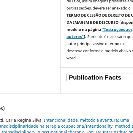
de Ética, assim imagens presentes e
outras seções, deverá ser anexado o
TERMO DE CESSÃO DE DIREITO DE 
DA IMAGEM E DE DISCURSO (dispon
modelo na página
"Instruções aos
autores"
).
Somente é necessário que
autor principal assine o termo e o
descreva
conforme o modelo abaixo
word.
s)
ti, Carla Regina Silva,
Intencionalidade, método e aventura: uma
ansdisciplinaridade na terapia ocupaciona/Intentionality, method
 transdisciplinary in occupational therapy
,
Revista Interinstitucio