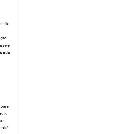
crito
ação
esse e
gundo
 para
isas
ham
omitê