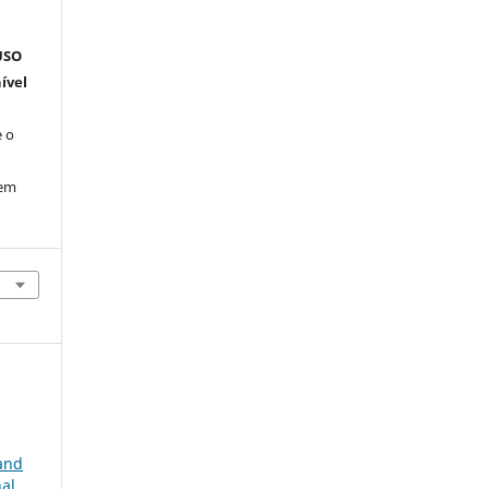
m
USO
ível
 o
 em
 and
nal