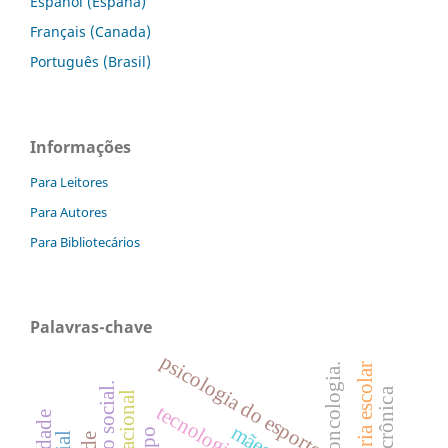
Español (España)
Français (Canada)
Português (Brasil)
Informações
Para Leitores
Para Autores
Para Bibliotecários
Palavras-chave
psicologia do esporte
consultoria escolar
oncologia.
mães