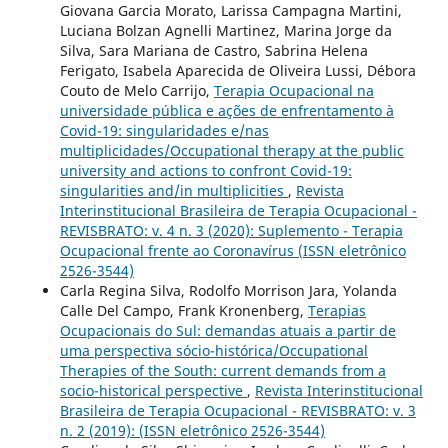
Giovana Garcia Morato, Larissa Campagna Martini,
Luciana Bolzan Agnelli Martinez, Marina Jorge da
Silva, Sara Mariana de Castro, Sabrina Helena
Ferigato, Isabela Aparecida de Oliveira Lussi, Débora
Couto de Melo Carrijo,
Terapia Ocupacional na
universidade pública e ações de enfrentamento à
Covid-19: singularidades e/nas
multiplicidades/Occupational therapy at the public
university and actions to confront Covid-19:
singularities and/in multiplicities
,
Revista
Interinstitucional Brasileira de Terapia Ocupacional -
REVISBRATO: v. 4 n. 3 (2020): Suplemento - Terapia
Ocupacional frente ao Coronavírus (ISSN eletrônico
2526-3544)
Carla Regina Silva, Rodolfo Morrison Jara, Yolanda
Calle Del Campo, Frank Kronenberg,
Terapias
Ocupacionais do Sul: demandas atuais a partir de
uma perspectiva sócio-histórica/Occupational
Therapies of the South: current demands from a
socio-historical perspective
,
Revista Interinstitucional
Brasileira de Terapia Ocupacional - REVISBRATO: v. 3
n. 2 (2019): (ISSN eletrônico 2526-3544)