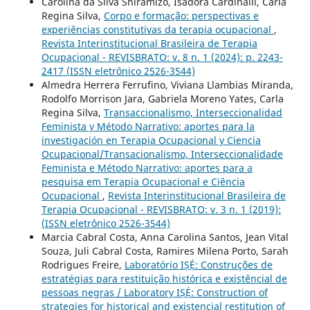
Carolina da Silva Shiramizo, Isadora Cardinalli, Carla
Regina Silva,
Corpo e formação: perspectivas e
experiências constitutivas da terapia ocupacional
,
Revista Interinstitucional Brasileira de Terapia
Ocupacional - REVISBRATO: v. 8 n. 1 (2024): p. 2243-
2417 (ISSN eletrônico 2526-3544)
Almedra Herrera Ferrufino, Viviana Llambias Miranda,
Rodolfo Morrison Jara, Gabriela Moreno Yates, Carla
Regina Silva,
Transaccionalismo, Interseccionalidad
Feminista y Método Narrativo: aportes para la
investigación en Terapia Ocupacional y Ciencia
Ocupacional/Transacionalismo, Interseccionalidade
Feminista e Método Narrativo: aportes para a
pesquisa em Terapia Ocupacional e Ciência
Ocupacional
,
Revista Interinstitucional Brasileira de
Terapia Ocupacional - REVISBRATO: v. 3 n. 1 (2019):
(ISSN eletrônico 2526-3544)
Marcia Cabral Costa, Anna Carolina Santos, Jean Vital
Souza, Juli Cabral Costa, Ramires Milena Porto, Sarah
Rodrigues Freire,
Laboratório IṢẸ́: Construções de
estratégias para restituição histórica e existêncial de
pessoas negras / Laboratory IṢẸ́: Construction of
strategies for historical and existencial restitution of