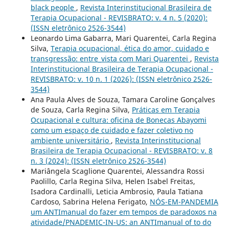
black people
,
Revista Interinstitucional Brasileira de
Terapia Ocupacional - REVISBRATO: v. 4 n. 5 (2020):
(ISSN eletrônico 2526-3544)
Leonardo Lima Gabarra, Mari Quarentei, Carla Regina
Silva,
Terapia ocupacional, ética do amor, cuidado e
transgressão: entre_vista com Mari Quarentei
,
Revista
Interinstitucional Brasileira de Terapia Ocupacional -
REVISBRATO: v. 10 n. 1 (2026): (ISSN eletrônico 2526-
3544)
Ana Paula Alves de Souza, Tamara Caroline Gonçalves
de Souza, Carla Regina Silva,
Práticas em Terapia
Ocupacional e cultura: oficina de Bonecas Abayomi
como um espaço de cuidado e fazer coletivo no
ambiente universitário
,
Revista Interinstitucional
Brasileira de Terapia Ocupacional - REVISBRATO: v. 8
n. 3 (2024): (ISSN eletrônico 2526-3544)
Mariângela Scaglione Quarentei, Alessandra Rossi
Paolillo, Carla Regina Silva, Helen Isabel Freitas,
Isadora Cardinalli, Leticia Ambrosio, Paula Tatiana
Cardoso, Sabrina Helena Ferigato,
NÓS-EM-PANDEMIA
um ANTImanual do fazer em tempos de paradoxos na
atividade/PNADEMIC-IN-US: an ANTImanual of to do