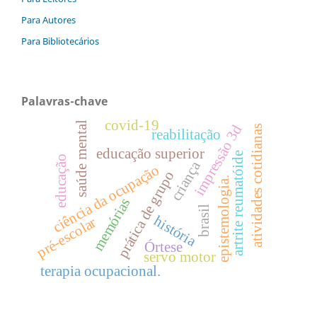
Para Autores
Para Bibliotecários
Palavras-chave
covid-19
saúde mental
impressão 3d
atividades cotidianas
reabilitação
educação superior
artrite reumatóide
educação
criança
ciência da ocupação
prática de grupo
epistemologia.
memórias
brasil
história
pré-escolar
Órtese
servo motor
terapia ocupacional.