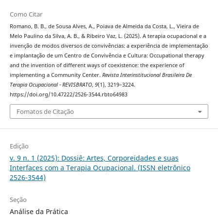
Como Citar
Romano, B. B., de Sousa Alves, A., Poiava de Almeida da Costa, L., Vieira de
Melo Paulino da Silva, A. B., & Ribeiro Vaz, L. (2025). A terapia ocupacional e a
invenção de modos diversos de convivências: a experiência de implementação
e implantação de um Centro de Convivência e Cultura: Occupational therapy
and the invention of different ways of coexistence: the experience of
implementing a Community Center.
Revista Interinstitucional Brasileira De
Terapia Ocupacional - REVISBRATO
,
9
(1), 3219–3224.
https://doi.org/10.47222/2526-3544.rbto64983
Fomatos de Citação
Edição
v. 9 n. 1 (2025): Dossiê: Artes, Corporeidades e suas
Interfaces com a Terapia Ocupacional. (ISSN eletrônico
2526-3544)
Seção
Análise da Prática