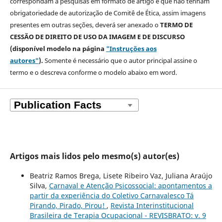
correspondam a pesquisas em formato de artigo e que não tenham
obrigatoriedade de autorização de Comitê de Ética, assim imagens
presentes em outras seções, deverá ser anexado o
TERMO DE
CESSÃO DE DIREITO DE USO DA IMAGEM E DE DISCURSO
(disponível modelo na página
"Instruções aos
autores"
).
Somente é necessário que o autor principal assine o
termo e o descreva
conforme o modelo abaixo em word.
Artigos mais lidos pelo mesmo(s) autor(es)
Beatriz Ramos Brega, Lisete Ribeiro Vaz, Juliana Araújo
Silva,
Carnaval e Atenção Psicossocial: apontamentos a
partir da experiência do Coletivo Carnavalesco Tá
Pirando, Pirado, Pirou!
,
Revista Interinstitucional
Brasileira de Terapia Ocupacional - REVISBRATO: v. 9