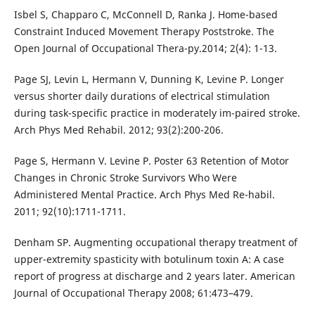
Isbel S, Chapparo C, McConnell D, Ranka J. Home-based
Constraint Induced Movement Therapy Poststroke. The
Open Journal of Occupational Thera-py.2014; 2(4): 1-13.
Page SJ, Levin L, Hermann V, Dunning K, Levine P. Longer
versus shorter daily durations of electrical stimulation
during task-specific practice in moderately im-paired stroke.
Arch Phys Med Rehabil. 2012; 93(2):200-206.
Page S, Hermann V. Levine P. Poster 63 Retention of Motor
Changes in Chronic Stroke Survivors Who Were
Administered Mental Practice. Arch Phys Med Re-habil.
2011; 92(10):1711-1711.
Denham SP. Augmenting occupational therapy treatment of
upper-extremity spasticity with botulinum toxin A: A case
report of progress at discharge and 2 years later. American
Journal of Occupational Therapy 2008; 61:473–479.