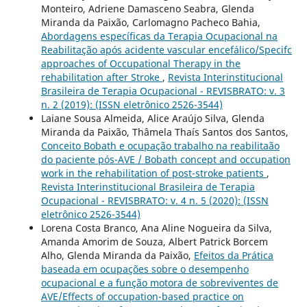
Monteiro, Adriene Damasceno Seabra, Glenda
Miranda da Paixão, Carlomagno Pacheco Bahia,
Abordagens específicas da Terapia Ocupacional na
Reabilitação após acidente vascular encefálico/Specifc
approaches of Occupational Therapy in the
rehabilitation after Stroke
,
Revista Interinstitucional
Brasileira de Terapia Ocupacional - REVISBRATO: v. 3
n. 2 (2019): (ISSN eletrônico 2526-3544)
Laiane Sousa Almeida, Alice Araújo Silva, Glenda
Miranda da Paixão, Thâmela Thaís Santos dos Santos,
Conceito Bobath e ocupação trabalho na reabilitaão
do paciente pós-AVE / Bobath concept and occupation
work in the rehabilitation of post-stroke patients
,
Revista Interinstitucional Brasileira de Terapia
Ocupacional - REVISBRATO: v. 4 n. 5 (2020): (ISSN
eletrônico 2526-3544)
Lorena Costa Branco, Ana Aline Nogueira da Silva,
Amanda Amorim de Souza, Albert Patrick Borcem
Alho, Glenda Miranda da Paixão,
Efeitos da Prática
baseada em ocupações sobre o desempenho
ocupacional e a função motora de sobreviventes de
AVE/Effects of occupation-based practice on