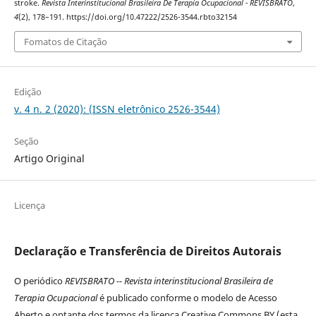
stroke.
Revista Interinstitucional Brasileira De Terapia Ocupacional - REVISBRATO
,
4
(2), 178–191. https://doi.org/10.47222/2526-3544.rbto32154
Fomatos de Citação
Edição
v. 4 n. 2 (2020): (ISSN eletrônico 2526-3544)
Seção
Artigo Original
Licença
Declaração e Transferência de Direitos Autorais
O periódico
REVISBRATO -- Revista interinstitucional Brasileira de
Terapia Ocupacional
é publicado conforme o modelo de Acesso
Aberto e optante dos termos da licença Creative Commons BY (esta