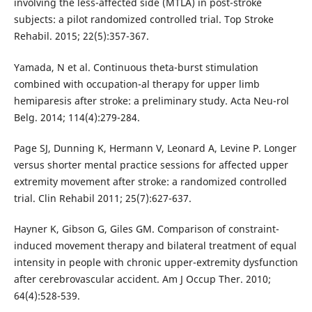
involving the less-affected side (MTLA) in post-stroke
subjects: a pilot randomized controlled trial. Top Stroke
Rehabil. 2015; 22(5):357-367.
Yamada, N et al. Continuous theta-burst stimulation
combined with occupation-al therapy for upper limb
hemiparesis after stroke: a preliminary study. Acta Neu-rol
Belg. 2014; 114(4):279-284.
Page SJ, Dunning K, Hermann V, Leonard A, Levine P. Longer
versus shorter mental practice sessions for affected upper
extremity movement after stroke: a randomized controlled
trial. Clin Rehabil 2011; 25(7):627-637.
Hayner K, Gibson G, Giles GM. Comparison of constraint-
induced movement therapy and bilateral treatment of equal
intensity in people with chronic upper-extremity dysfunction
after cerebrovascular accident. Am J Occup Ther. 2010;
64(4):528-539.