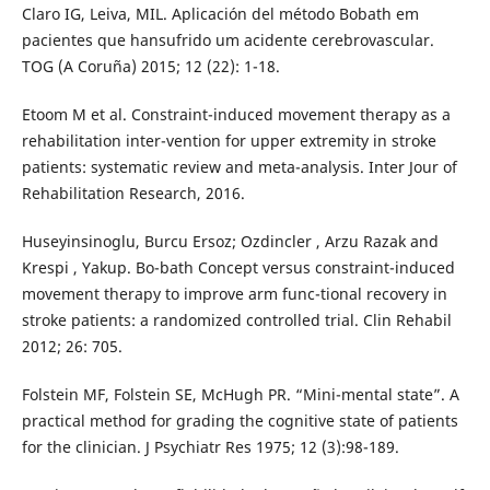
Claro IG, Leiva, MIL. Aplicación del método Bobath em
pacientes que hansufrido um acidente cerebrovascular.
TOG (A Coruña) 2015; 12 (22): 1-18.
Etoom M et al. Constraint-induced movement therapy as a
rehabilitation inter-vention for upper extremity in stroke
patients: systematic review and meta-analysis. Inter Jour of
Rehabilitation Research, 2016.
Huseyinsinoglu, Burcu Ersoz; Ozdincler , Arzu Razak and
Krespi , Yakup. Bo-bath Concept versus constraint-induced
movement therapy to improve arm func-tional recovery in
stroke patients: a randomized controlled trial. Clin Rehabil
2012; 26: 705.
Folstein MF, Folstein SE, McHugh PR. “Mini-mental state”. A
practical method for grading the cognitive state of patients
for the clinician. J Psychiatr Res 1975; 12 (3):98-189.