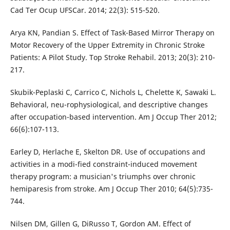
Cad Ter Ocup UFSCar. 2014; 22(3): 515-520.
Arya KN, Pandian S. Effect of Task-Based Mirror Therapy on
Motor Recovery of the Upper Extremity in Chronic Stroke
Patients: A Pilot Study. Top Stroke Rehabil. 2013; 20(3): 210-
217.
Skubik-Peplaski C, Carrico C, Nichols L, Chelette K, Sawaki L.
Behavioral, neu-rophysiological, and descriptive changes
after occupation-based intervention. Am J Occup Ther 2012;
66(6):107-113.
Earley D, Herlache E, Skelton DR. Use of occupations and
activities in a modi-fied constraint-induced movement
therapy program: a musician's triumphs over chronic
hemiparesis from stroke. Am J Occup Ther 2010; 64(5):735-
744.
Nilsen DM, Gillen G, DiRusso T, Gordon AM. Effect of