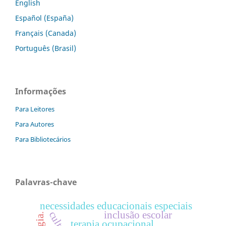
English
Español (España)
Français (Canada)
Português (Brasil)
Informações
Para Leitores
Para Autores
Para Bibliotecários
Palavras-chave
necessidades educacionais especiais
inclusão escolar
cultura
terapia ocupacional