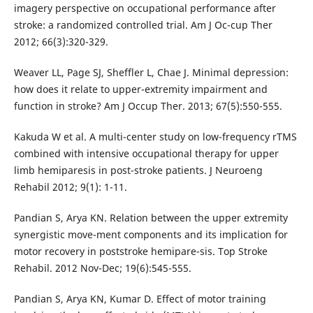
imagery perspective on occupational performance after
stroke: a randomized controlled trial. Am J Oc-cup Ther
2012; 66(3):320-329.
Weaver LL, Page SJ, Sheffler L, Chae J. Minimal depression:
how does it relate to upper-extremity impairment and
function in stroke? Am J Occup Ther. 2013; 67(5):550-555.
Kakuda W et al. A multi-center study on low-frequency rTMS
combined with intensive occupational therapy for upper
limb hemiparesis in post-stroke patients. J Neuroeng
Rehabil 2012; 9(1): 1-11.
Pandian S, Arya KN. Relation between the upper extremity
synergistic move-ment components and its implication for
motor recovery in poststroke hemipare-sis. Top Stroke
Rehabil. 2012 Nov-Dec; 19(6):545-555.
Pandian S, Arya KN, Kumar D. Effect of motor training