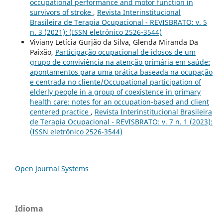
occupational performance and motor function in
survivors of stroke
,
Revista Interinstitucional
Brasileira de Terapia Ocupacional - REVISBRATO: v. 5
n. 3 (2021): (ISSN eletrônico 2526-3544)
Viviany Letícia Gurjão da Silva, Glenda Miranda Da
Paixão,
Participação ocupacional de idosos de um
grupo de conviviência na atenção primária em saúde:
apontamentos para uma prática baseada na ocupação
e centrada no cliente/Occupational participation of
elderly people in a group of coexistence in primary
health care: notes for an occupation-based and client
centered practice
,
Revista Interinstitucional Brasileira
de Terapia Ocupacional - REVISBRATO: v. 7 n. 1 (2023):
(ISSN eletrônico 2526-3544)
Open Journal Systems
Idioma