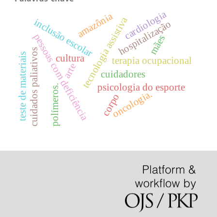
cardiologia
amazônia
tecnologia assistiva
inclusão escolar
hospitalização
pessoas com deficiência
mães
cuidados paliativos
teste de materiais
cultura
terapia ocupacional
arte
cuidadores
psicologia do esporte
polímeros.
oncologia.
corpo