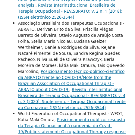
analysis
,
Revista Interinstitucional Brasileira de
Terapia Ocupacional - REVISBRATO: v. 2 n. 1 (2018):
(ISSN eletrônico 2526-3544)
Associação Brasileira dos Terapeutas Ocupacionais -
ABRATO, Derivan Brito da Silva, Priscilla Viégas
Barreto de Oliveira, Otávio Augusto de Araújo Costa
Folha, Stella Maris Nicolau, Luciana Gaelzer
Wertheimer, Daniela Rodrigues da Silva, Rejane
Nazaré Pimentel de Sousa, Sandra Regina Guedes
Pacheco, Nilva Sueli de Oliveira Krawczyk, Berla
Moreira de Moraes, kátia Maki Omura, Taís Quevedo
Marcolino,
Posicionamento técnico-político-científico
da ABRATO frente ao COVID-19/Note from the
Brazilian Association of Occupational Thrapist -
ABRATO about COVID-19
,
Revista Interinstitucional
Brasileira de Terapia Ocupacional - REVISBRATO: v. 4
n. 3 (2020): Suplemento - Terapia Ocupacional frente
ao Coronavírus (ISSN eletrônico 2526-3544)
World Federation of Occupational Therapist - WFOT,
Kátia Maki Omura,
Posicionamento público: resposta
da Terapia Ocupacional à pandemia do Covid-
19/Public statement: Occupational Therapy response