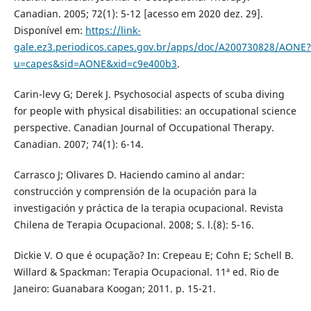
Canadian. 2005; 72(1): 5-12 [acesso em 2020 dez. 29].
Disponível em:
https://link-
gale.ez3.periodicos.capes.gov.br/apps/doc/A200730828/AONE?
u=capes&sid=AONE&xid=c9e400b3
.
Carin-levy G; Derek J. Psychosocial aspects of scuba diving
for people with physical disabilities: an occupational science
perspective. Canadian Journal of Occupational Therapy.
Canadian. 2007; 74(1): 6-14.
Carrasco J; Olivares D. Haciendo camino al andar:
construcción y comprensión de la ocupación para la
investigación y práctica de la terapia ocupacional. Revista
Chilena de Terapia Ocupacional. 2008; S. l.(8): 5-16.
Dickie V. O que é ocupação? In: Crepeau E; Cohn E; Schell B.
Willard & Spackman: Terapia Ocupacional. 11ª ed. Rio de
Janeiro: Guanabara Koogan; 2011. p. 15-21.