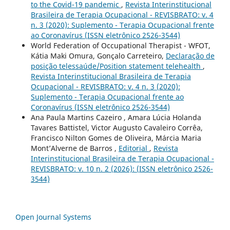
to the Covid-19 pandemic
,
Revista Interinstitucional
Brasileira de Terapia Ocupacional - REVISBRATO: v. 4
n. 3 (2020): Suplemento - Terapia Ocupacional frente
ao Coronavírus (ISSN eletrônico 2526-3544)
World Federation of Occupational Therapist - WFOT,
Kátia Maki Omura, Gonçalo Carreteiro,
Declaração de
posição telessaúde/Position statement telehealth
,
Revista Interinstitucional Brasileira de Terapia
Ocupacional - REVISBRATO: v. 4 n. 3 (2020):
Suplemento - Terapia Ocupacional frente ao
Coronavírus (ISSN eletrônico 2526-3544)
Ana Paula Martins Cazeiro , Amara Lúcia Holanda
Tavares Battistel, Victor Augusto Cavaleiro Corrêa,
Francisco Nilton Gomes de Oliveira, Márcia Maria
Mont’Alverne de Barros ,
Editorial
,
Revista
Interinstitucional Brasileira de Terapia Ocupacional -
REVISBRATO: v. 10 n. 2 (2026): (ISSN eletrônico 2526-
3544)
Open Journal Systems