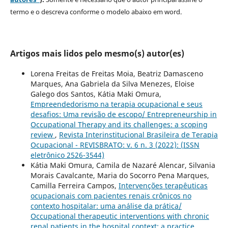
termo e o descreva
conforme o modelo abaixo em word.
Artigos mais lidos pelo mesmo(s) autor(es)
Lorena Freitas de Freitas Moia, Beatriz Damasceno
Marques, Ana Gabriela da Silva Menezes, Eloise
Galego dos Santos, Kátia Maki Omura,
Empreendedorismo na terapia ocupacional e seus
desafios: Uma revisão de escopo/ Entrepreneurship in
Occupational Therapy and its challenges: a scoping
review
,
Revista Interinstitucional Brasileira de Terapia
Ocupacional - REVISBRATO: v. 6 n. 3 (2022): (ISSN
eletrônico 2526-3544)
Kátia Maki Omura, Camila de Nazaré Alencar, Silvania
Morais Cavalcante, Maria do Socorro Pena Marques,
Camilla Ferreira Campos,
Intervenções terapêuticas
ocupacionais com pacientes renais crônicos no
contexto hospitalar: uma análise da prática/
Occupational therapeutic interventions with chronic
renal patients in the hospital context: a practice