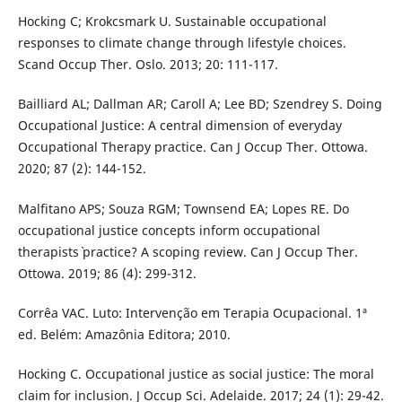
Hocking C; Krokcsmark U. Sustainable occupational
responses to climate change through lifestyle choices.
Scand Occup Ther. Oslo. 2013; 20: 111-117.
Bailliard AL; Dallman AR; Caroll A; Lee BD; Szendrey S. Doing
Occupational Justice: A central dimension of everyday
Occupational Therapy practice. Can J Occup Ther. Ottowa.
2020; 87 (2): 144-152.
Malfitano APS; Souza RGM; Townsend EA; Lopes RE. Do
occupational justice concepts inform occupational
therapists` practice? A scoping review. Can J Occup Ther.
Ottowa. 2019; 86 (4): 299-312.
Corrêa VAC. Luto: Intervenção em Terapia Ocupacional. 1ª
ed. Belém: Amazônia Editora; 2010.
Hocking C. Occupational justice as social justice: The moral
claim for inclusion. J Occup Sci. Adelaide. 2017; 24 (1): 29-42.