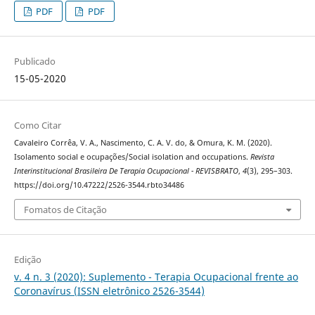
PDF
PDF
Publicado
15-05-2020
Como Citar
Cavaleiro Corrêa, V. A., Nascimento, C. A. V. do, & Omura, K. M. (2020).
Isolamento social e ocupações/Social isolation and occupations.
Revista
Interinstitucional Brasileira De Terapia Ocupacional - REVISBRATO
,
4
(3), 295–303.
https://doi.org/10.47222/2526-3544.rbto34486
Fomatos de Citação
Edição
v. 4 n. 3 (2020): Suplemento - Terapia Ocupacional frente ao
Coronavírus (ISSN eletrônico 2526-3544)