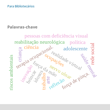
Para Bibliotecários
Palavras-chave
pessoas com deficiência visual
reabilitação neurológica
política
rede social
terapia ocupacional.
ciência
adolescente
criança
realidade virtual
ocupações
saúde mental
riscos ambientais
força da mão
nervo ulnar
inovação
idosos
brincar
força de pinça.
trabalho
arte
reflexão