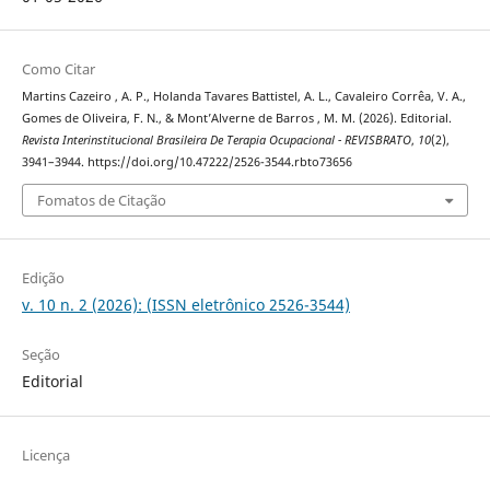
Como Citar
Martins Cazeiro , A. P., Holanda Tavares Battistel, A. L., Cavaleiro Corrêa, V. A.,
Gomes de Oliveira, F. N., & Mont’Alverne de Barros , M. M. (2026). Editorial.
Revista Interinstitucional Brasileira De Terapia Ocupacional - REVISBRATO
,
10
(2),
3941–3944. https://doi.org/10.47222/2526-3544.rbto73656
Fomatos de Citação
Edição
v. 10 n. 2 (2026): (ISSN eletrônico 2526-3544)
Seção
Editorial
Licença