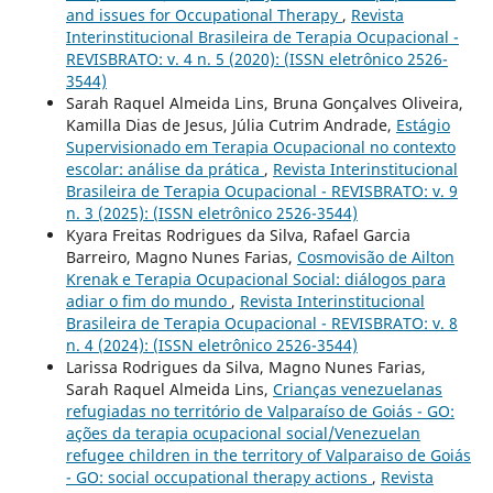
and issues for Occupational Therapy
,
Revista
Interinstitucional Brasileira de Terapia Ocupacional -
REVISBRATO: v. 4 n. 5 (2020): (ISSN eletrônico 2526-
3544)
Sarah Raquel Almeida Lins, Bruna Gonçalves Oliveira,
Kamilla Dias de Jesus, Júlia Cutrim Andrade,
Estágio
Supervisionado em Terapia Ocupacional no contexto
escolar: análise da prática
,
Revista Interinstitucional
Brasileira de Terapia Ocupacional - REVISBRATO: v. 9
n. 3 (2025): (ISSN eletrônico 2526-3544)
Kyara Freitas Rodrigues da Silva, Rafael Garcia
Barreiro, Magno Nunes Farias,
Cosmovisão de Ailton
Krenak e Terapia Ocupacional Social: diálogos para
adiar o fim do mundo
,
Revista Interinstitucional
Brasileira de Terapia Ocupacional - REVISBRATO: v. 8
n. 4 (2024): (ISSN eletrônico 2526-3544)
Larissa Rodrigues da Silva, Magno Nunes Farias,
Sarah Raquel Almeida Lins,
Crianças venezuelanas
refugiadas no território de Valparaíso de Goiás - GO:
ações da terapia ocupacional social/Venezuelan
refugee children in the territory of Valparaiso de Goiás
- GO: social occupational therapy actions
,
Revista