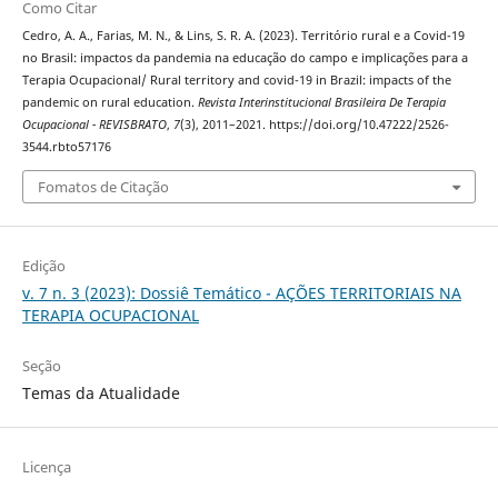
Como Citar
Cedro, A. A., Farias, M. N., & Lins, S. R. A. (2023). Território rural e a Covid-19
no Brasil: impactos da pandemia na educação do campo e implicações para a
Terapia Ocupacional/ Rural territory and covid-19 in Brazil: impacts of the
pandemic on rural education.
Revista Interinstitucional Brasileira De Terapia
Ocupacional - REVISBRATO
,
7
(3), 2011–2021. https://doi.org/10.47222/2526-
3544.rbto57176
Fomatos de Citação
Edição
v. 7 n. 3 (2023): Dossiê Temático - AÇÕES TERRITORIAIS NA
TERAPIA OCUPACIONAL
Seção
Temas da Atualidade
Licença