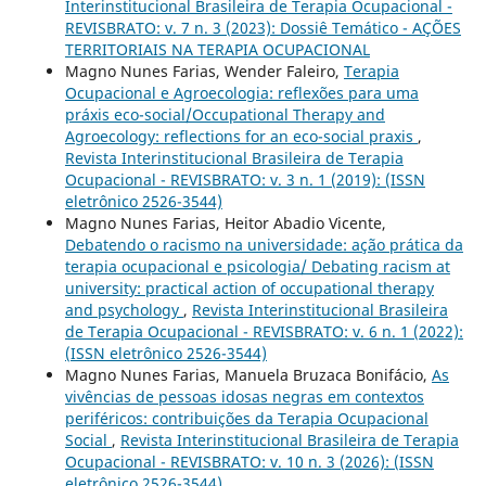
Interinstitucional Brasileira de Terapia Ocupacional -
REVISBRATO: v. 7 n. 3 (2023): Dossiê Temático - AÇÕES
TERRITORIAIS NA TERAPIA OCUPACIONAL
Magno Nunes Farias, Wender Faleiro,
Terapia
Ocupacional e Agroecologia: reflexões para uma
práxis eco-social/Occupational Therapy and
Agroecology: reflections for an eco-social praxis
,
Revista Interinstitucional Brasileira de Terapia
Ocupacional - REVISBRATO: v. 3 n. 1 (2019): (ISSN
eletrônico 2526-3544)
Magno Nunes Farias, Heitor Abadio Vicente,
Debatendo o racismo na universidade: ação prática da
terapia ocupacional e psicologia/ Debating racism at
university: practical action of occupational therapy
and psychology
,
Revista Interinstitucional Brasileira
de Terapia Ocupacional - REVISBRATO: v. 6 n. 1 (2022):
(ISSN eletrônico 2526-3544)
Magno Nunes Farias, Manuela Bruzaca Bonifácio,
As
vivências de pessoas idosas negras em contextos
periféricos: contribuições da Terapia Ocupacional
Social
,
Revista Interinstitucional Brasileira de Terapia
Ocupacional - REVISBRATO: v. 10 n. 3 (2026): (ISSN
eletrônico 2526-3544)