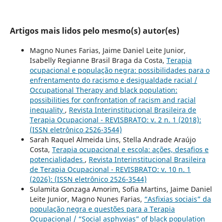
Artigos mais lidos pelo mesmo(s) autor(es)
Magno Nunes Farias, Jaime Daniel Leite Junior,
Isabelly Regianne Brasil Braga da Costa,
Terapia
ocupacional e população negra: possibilidades para o
enfrentamento do racismo e desigualdade racial /
Occupational Therapy and black population:
possibilities for confrontation of racism and racial
inequality
,
Revista Interinstitucional Brasileira de
Terapia Ocupacional - REVISBRATO: v. 2 n. 1 (2018):
(ISSN eletrônico 2526-3544)
Sarah Raquel Almeida Lins, Stella Andrade Araújo
Costa,
Terapia ocupacional e escola: ações, desafios e
potencialidades
,
Revista Interinstitucional Brasileira
de Terapia Ocupacional - REVISBRATO: v. 10 n. 1
(2026): (ISSN eletrônico 2526-3544)
Sulamita Gonzaga Amorim, Sofia Martins, Jaime Daniel
Leite Junior, Magno Nunes Farias,
“Asfixias sociais” da
população negra e questões para a Terapia
Ocupacional / “Social asphyxias” of black population