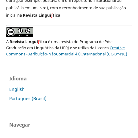
obra (por exemplo, postá-la em um repositório institucional ou
publicá-la em um livro), com o reconhecimento de sua publicação
inicial na
Revista Linguí
∫
tica
.
A
Revista Linguí
∫
tica
é uma revista do Programa de Pós-
Graduação em Linguística da UFRJ e se utiliza da Licença
Creative
Commons - Atribuição-NãoComercial 4.0 Internacional (CC-BY-NC)
Idioma
English
Português (Brasil)
Navegar