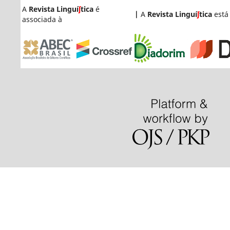
A
Revista Linguí
ʃ
tica
é
|
A
Revista Linguí
ʃ
tica
está
associada à