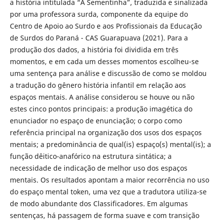
a história intitulada “A Sementinha”, traduzida e sinalizada
por uma professora surda, componente da equipe do
Centro de Apoio ao Surdo e aos Profissionais da Educação
de Surdos do Paraná - CAS Guarapuava (2021). Para a
produção dos dados, a história foi dividida em três
momentos, e em cada um desses momentos escolheu-se
uma sentença para análise e discussão de como se moldou
a tradução do gênero história infantil em relação aos
espaços mentais. A análise considerou se houve ou não
estes cinco pontos principais: a produção imagética do
enunciador no espaço de enunciação; o corpo como
referência principal na organização dos usos dos espaços
mentais; a predominância de qual(is) espaço(s) mental(is); a
função dêitico-anafórico na estrutura sintática; a
necessidade de indicação de melhor uso dos espaços
mentais. Os resultados apontam a maior recorrência no uso
do espaço mental token, uma vez que a tradutora utiliza-se
de modo abundante dos Classificadores. Em algumas
sentenças, há passagem de forma suave e com transição