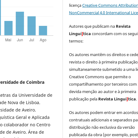
licença
Creative Commons Attribution
NonCommercial 4.0 International Lic
Autores que publicam na
Revista
Linguí
∫
tica
concordam com os segui
termos:
Os autores mantêm os direitos e ced
revista o direito à primeira publicação
simultaneamente submetido a uma li
Creative Commons que permite o
versidade de Coimbra
compartilhamento por terceiros com 
devida menção ao autor e à primeira
Letras da Universidade de
publicação pela
Revista Linguí
∫
tica
.
ade Nova de Lisboa.
sidade de Aveiro.
Os autores podem entrar em acordo
ística Geral e Aplicada
contratuais adicionais e separados pa
o colaborador no Centro
distribuição não exclusiva da versão
ade de Aveiro. Área de
publicada da obra (por exemplo, post