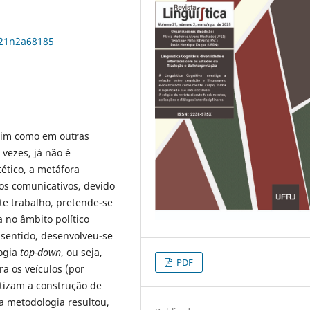
.v21n2a68185
ssim como em outras
 vezes, já não é
ético, a metáfora
os comunicativos, devido
te trabalho, pretende-se
 no âmbito político
 sentido, desenvolveu-se
ogia
top-down
, ou seja,
PDF
a os veículos (por
tizam a construção de
ta metodologia resultou,