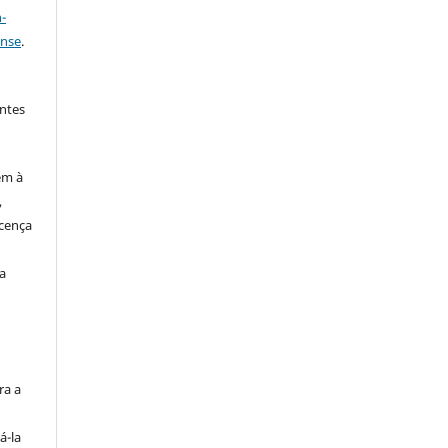
-
ense
.
ntes
em à
,
cença
a
s
ra a
á-la