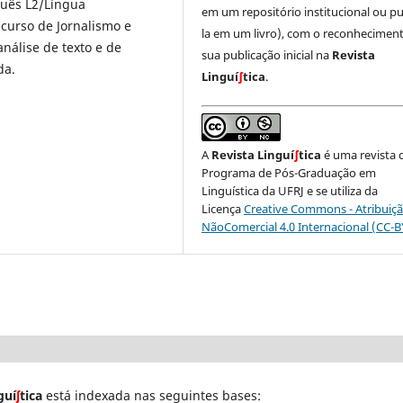
guês L2/Língua
em um repositório institucional ou pu
 curso de Jornalismo e
la em um livro), com o reconhecimen
nálise de texto e de
sua publicação inicial na
Revista
da.
Linguí
∫
tica
.
A
Revista Linguí
∫
tica
é uma revista 
Programa de Pós-Graduação em
Linguística da UFRJ e se utiliza da
Licença
Creative Commons - Atribuiçã
NãoComercial 4.0 Internacional (CC-
guí
ʃ
tica
está indexada nas seguintes bases: