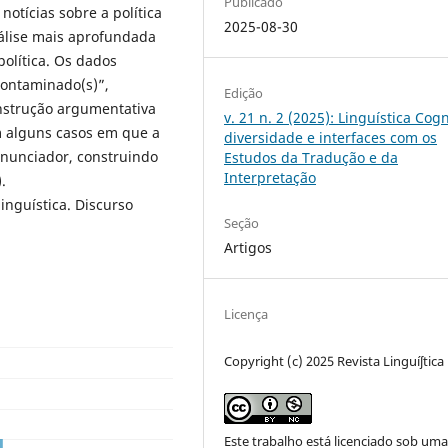
Publicado
otícias sobre a política
2025-08-30
álise mais aprofundada
olítica. Os dados
contaminado(s)”,
Edição
onstrução argumentativa
v. 21 n. 2 (2025): Linguística Cogn
m alguns casos em que a
diversidade e interfaces com os
 enunciador, construindo
Estudos da Tradução e da
Interpretação
.
inguística. Discurso
Seção
Artigos
Licença
Copyright (c) 2025 Revista Linguíʃtica
Este trabalho está licenciado sob um