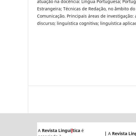
atuação na docência: Língua Portuguesa; Portu
Estrangeira; Técnicas de Redação, no âmbito do
Comunicação. Principais áreas de investigação: a
discurso; linguística cognitiva; linguística aplica
A
Revista Linguí
ʃ
tica
é
|
A
Revista Lin