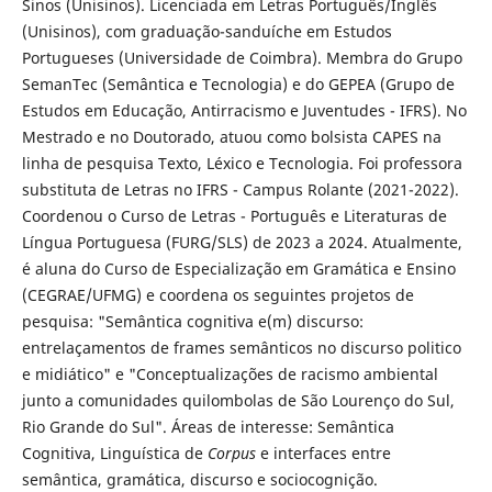
Sinos (Unisinos). Licenciada em Letras Português/Inglês
(Unisinos), com graduação-sanduíche em Estudos
Portugueses (Universidade de Coimbra). Membra do Grupo
SemanTec (Semântica e Tecnologia) e do GEPEA (Grupo de
Estudos em Educação, Antirracismo e Juventudes - IFRS). No
Mestrado e no Doutorado, atuou como bolsista CAPES na
linha de pesquisa Texto, Léxico e Tecnologia. Foi professora
substituta de Letras no IFRS - Campus Rolante (2021-2022).
Coordenou o Curso de Letras - Português e Literaturas de
Língua Portuguesa (FURG/SLS) de 2023 a 2024. Atualmente,
é aluna do Curso de Especialização em Gramática e Ensino
(CEGRAE/UFMG) e coordena os seguintes projetos de
pesquisa: "Semântica cognitiva e(m) discurso:
entrelaçamentos de frames semânticos no discurso politico
e midiático" e "Conceptualizações de racismo ambiental
junto a comunidades quilombolas de São Lourenço do Sul,
Rio Grande do Sul". Áreas de interesse: Semântica
Cognitiva, Linguística de
Corpus
e interfaces entre
semântica, gramática, discurso e sociocognição.