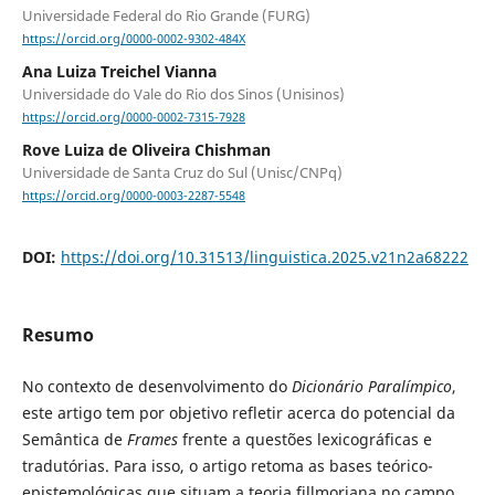
Universidade Federal do Rio Grande (FURG)
https://orcid.org/0000-0002-9302-484X
Ana Luiza Treichel Vianna
Universidade do Vale do Rio dos Sinos (Unisinos)
https://orcid.org/0000-0002-7315-7928
Rove Luiza de Oliveira Chishman
Universidade de Santa Cruz do Sul (Unisc/CNPq)
https://orcid.org/0000-0003-2287-5548
DOI:
https://doi.org/10.31513/linguistica.2025.v21n2a68222
Resumo
No contexto de desenvolvimento do
Dicionário Paralímpico
,
este artigo tem por objetivo refletir acerca do potencial da
Semântica de
Frames
frente a questões lexicográficas e
tradutórias. Para isso, o artigo retoma as bases teórico-
epistemológicas que situam a teoria fillmoriana no campo