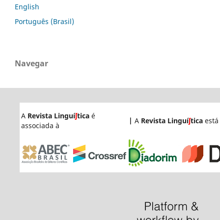
English
Português (Brasil)
Navegar
A
Revista Linguí
ʃ
tica
é
|
A
Revista Linguí
ʃ
tica
está
associada à