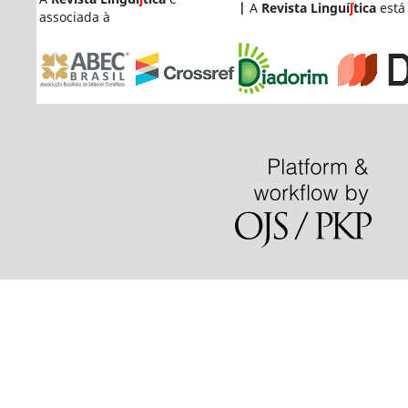
|
A
Revista Linguí
ʃ
tica
está
associada à