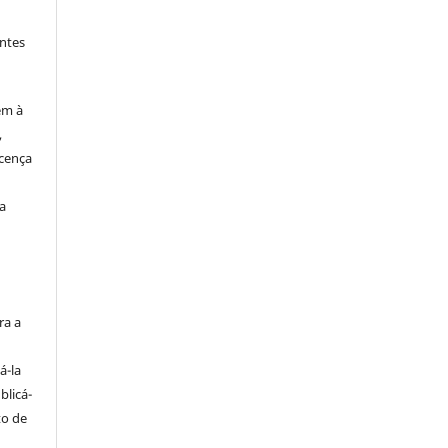
ntes
em à
,
cença
a
s
ra a
á-la
blicá-
to de