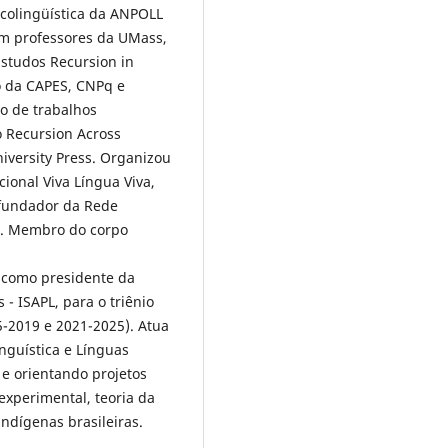
colingüística da ANPOLL
om professores da UMass,
Estudos Recursion in
o da CAPES, CNPq e
o de trabalhos
o Recursion Across
versity Press. Organizou
ional Viva Língua Viva,
 fundador da Rede
). Membro do corpo
o como presidente da
 - ISAPL, para o triênio
5-2019 e 2021-2025). Atua
inguística e Línguas
 e orientando projetos
 experimental, teoria da
indígenas brasileiras.