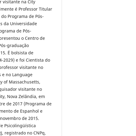
visitante na City
lmente é Professor Titular
e do Programa de Pós-
as da Universidade
rograma de Pós-
presentou o Centro de
 Pós-graduação
15. É bolsista de
-2029) e foi Cientista do
professor visitante no
as e no Language
ty of Massachusetts,
uisador visitante no
ty, Nova Zelândia, em
re de 2017 (Programa de
tamento de Espanhol e
m novembro de 2015.
e Psicolingüística
J, registrado no CNPq,