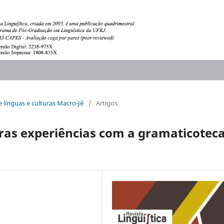
e línguas e culturas Macro-Jê
/
Artigos
ras experiências com a gramaticotec