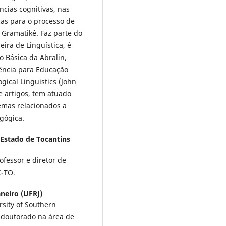
cias cognitivas, nas
cas para o processo de
 Gramatikê. Faz parte do
eira de Linguística, é
 Básica da Abralin,
ência para Educação
ical Linguistics (John
 e artigos, tem atuado
temas relacionados a
gógica.
 Estado de Tocantins
fessor e diretor de
C-TO.
neiro (UFRJ)
rsity of Southern
s-doutorado na área de