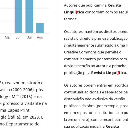
Autores que publicam na
Revista
Linguí
∫
tica
concordam com os segui
termos:
Os autores mantêm os direitos e ced
revista o direito à primeira publicação
simultaneamente submetido a uma li
Creative Commons que permite o
compartilhamento por terceiros com 
devida menção ao autor e à primeira
publicação pela
Revista Linguí
∫
tica
.
), realizou mestrado e
Os autores podem entrar em acordo
sília (2000-2006), pós-
contratuais adicionais e separados pa
logy - MIT (2015) e na
distribuição não exclusiva da versão
i professora visitante na
publicada da obra (por exemplo, post
ama Capes Print
em um repositório institucional ou pu
ia (Itália), em 2023. É
la em um livro), com o reconhecimen
, no Departamento de
sua publicação inicial na
Revista