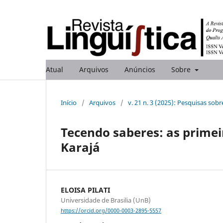
Atual
Arquivos
Anúncios
Sobre
Início
/
Arquivos
/
v. 21 n. 3 (2025): Pesquisas sobr
Tecendo saberes: as primei
Karajá
ELOISA PILATI
Universidade de Brasilia (UnB)
https://orcid.org/0000-0003-2895-5557