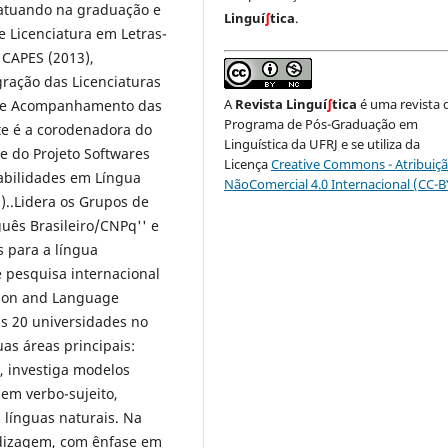
, atuando na graduação e
Linguí
∫
tica
.
 Licenciatura em Letras-
 CAPES (2013),
gração das Licenciaturas
A
Revista Linguí
∫
tica
é uma revista 
 de Acompanhamento das
Programa de Pós-Graduação em
te é a corodenadora do
Linguística da UFRJ e se utiliza da
 e do Projeto Softwares
Licença
Creative Commons - Atribuiçã
abilidades em Língua
NãoComercial 4.0 Internacional (CC-
)..Lidera os Grupos de
guês Brasileiro/CNPq'' e
s para a língua
 pesquisa internacional
tion and Language
s 20 universidades no
as áreas principais:
o, investiga modelos
dem verbo-sujeito,
 línguas naturais. Na
ndizagem, com ênfase em