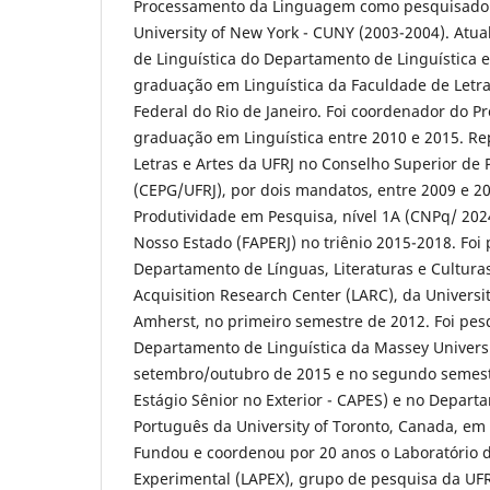
Processamento da Linguagem como pesquisador 
University of New York - CUNY (2003-2004). Atua
de Linguística do Departamento de Linguística 
graduação em Linguística da Faculdade de Letr
Federal do Rio de Janeiro. Foi coordenador do P
graduação em Linguística entre 2010 e 2015. Re
Letras e Artes da UFRJ no Conselho Superior de
(CEPG/UFRJ), por dois mandatos, entre 2009 e 20
Produtividade em Pesquisa, nível 1A (CNPq/ 2024
Nosso Estado (FAPERJ) no triênio 2015-2018. Foi 
Departamento de Línguas, Literaturas e Cultur
Acquisition Research Center (LARC), da Universi
Amherst, no primeiro semestre de 2012. Foi pesq
Departamento de Linguística da Massey Universi
setembro/outubro de 2015 e no segundo semest
Estágio Sênior no Exterior - CAPES) e no Depar
Português da University of Toronto, Canada, e
Fundou e coordenou por 20 anos o Laboratório d
Experimental (LAPEX), grupo de pesquisa da UFR