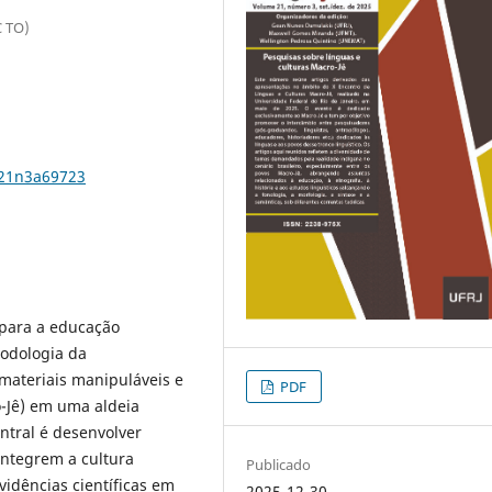
C TO)
.v21n3a69723
 para a educação
todologia da
 materiais manipuláveis e
PDF
o-Jê) em uma aldeia
entral é desenvolver
integrem a cultura
Publicado
vidências científicas em
2025-12-30