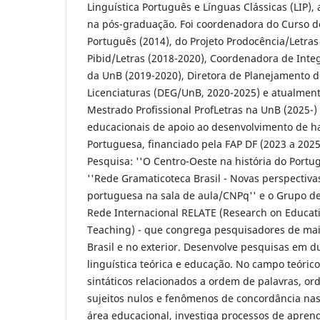
Linguística Português e Línguas Clássicas (LIP)
na pós-graduação. Foi coordenadora do Curso de
Português (2014), do Projeto Prodocência/Letras
Pibid/Letras (2018-2020), Coordenadora de Inte
da UnB (2019-2020), Diretora de Planejamento
Licenciaturas (DEG/UnB, 2020-2025) e atualmen
Mestrado Profissional ProfLetras na UnB (2025-)
educacionais de apoio ao desenvolvimento de h
Portuguesa, financiado pela FAP DF (2023 a 2025
Pesquisa: ''O Centro-Oeste na história do Portu
''Rede Gramaticoteca Brasil - Novas perspectiva
portuguesa na sala de aula/CNPq'' e o Grupo de
Rede Internacional RELATE (Research on Educa
Teaching) - que congrega pesquisadores de mai
Brasil e no exterior. Desenvolve pesquisas em du
linguística teórica e educação. No campo teóric
sintáticos relacionados a ordem de palavras, or
sujeitos nulos e fenômenos de concordância nas
área educacional, investiga processos de apre