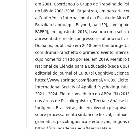
em 2001. Coordenou o Grupo de Trabalho de Psi
no biênio 2006-2008. Organizou, em parceria c
a Conferência Internacional e a Escola de Altos 
Brazilian Languages Beyond, na UFRJ, com apoi
FAPERJ, em agosto de 2013, havendo uma seleçã
apresentados neste congresso resultado no livr
Domains, publicado em 2018 pela Cambridge Uni
com Bruna Franchetto o primeiro evento internac
cujo nome foi criado por ele, em 2019. Membro
Nacional de Ciência para a Educação (Rede CpE
editorial do Journal of Cultural Cognitive Science
https://www.springer.com/journal/41809. Eleit
International Society of Applied Psycholinguistics
2021 - 2024. Eleito conselheiro da ABRALIN (201
nas áreas de Psicolinguística, Teoria e Análise L
Indígenas Brasileiras, desenvolvendo pesquisas
sobre processamento sintático e lexical, sintaxe
gramática, psicolinguística e educação, línguas 
https://ufrj.academia.edu/MarcusMaia