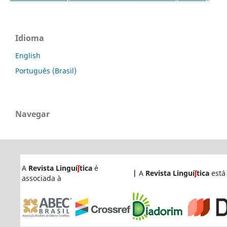
Idioma
English
Português (Brasil)
Navegar
A
Revista Linguí
ʃ
tica
é
|
A
Revista Linguí
ʃ
tica
está
associada à