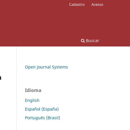
Cadastro
Acesso
Buscar
Open Journal Systems
a
Idioma
English
Español (España)
Português (Brasil)