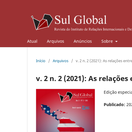
Atual
Arquivos
Anúncios
Sobre
Início
/
Arquivos
/
v. 2 n. 2 (2021): As relações en
v. 2 n. 2 (2021): As relaçõe
Edição especi
Publicado:
20