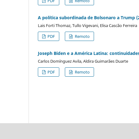
PDF
Remoto
A política subordinada de Bolsonaro a Trump (
Lais Forti Thomaz, Tullo Vigevani, Elisa Cascão Ferreira
PDF
Remoto
Joseph Biden e a América Latina: continuidad
Carlos Domínguez Avila, Aldira Guimarães Duarte
PDF
Remoto