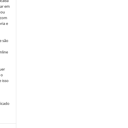
icada
car em
 ou
, com
ria e
e são
e
nline
uer
 o
e isso
licado