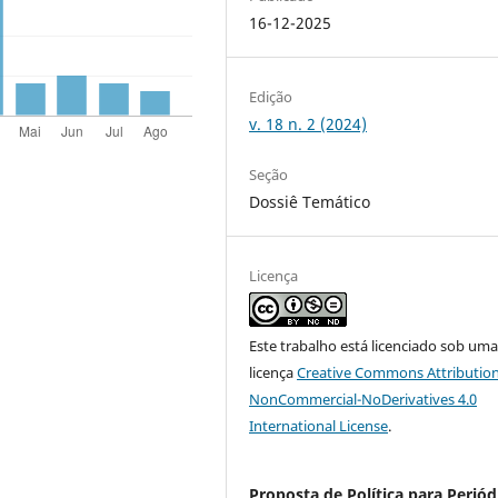
16-12-2025
Edição
v. 18 n. 2 (2024)
Seção
Dossiê Temático
Licença
Este trabalho está licenciado sob um
licença
Creative Commons Attribution
NonCommercial-NoDerivatives 4.0
International License
.
Proposta de Política para Periód