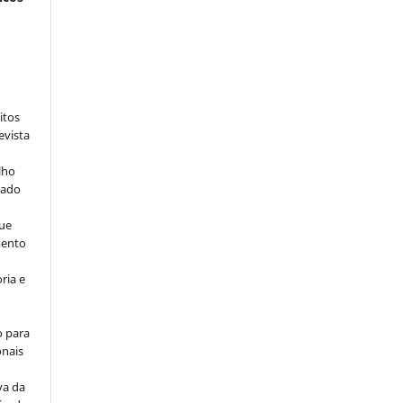
:
itos
evista
lho
iado
ue
mento
ria e
o para
onais
va da