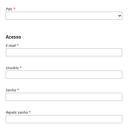
País
*
Acesso
E-mail
*
Usuário
*
Senha
*
Repetir senha
*