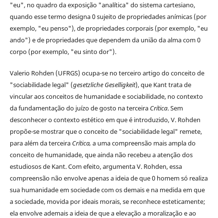
"eu", no quadro da exposição "analítica" do sistema cartesiano,
quando esse termo designa 0 sujeito de propriedades anímicas (por
exemplo, "eu penso"), de propriedades corporais (por exemplo, "eu
ando") e de propriedades que dependem da união da alma com 0
corpo (por exemplo, "eu sinto dor").
Valerio Rohden (UFRGS) ocupa-se no terceiro artigo do conceito de
"sociabilidade legal" (
gesetzliche Geselligkeit
), que Kant trata de
vincular aos conceitos de humanidade e sociabilidade, no contexto
da fundamentação do juízo de gosto na terceira
Crítica
. Sem
desconhecer o contexto estético em que é introduzido, V. Rohden
propõe-se mostrar que o conceito de "sociabilidade legal" remete,
para além da terceira
Crítica,
a uma compreensão mais ampla do
conceito de humanidade, que ainda não recebeu a atenção dos
estudiosos de Kant. Com efeito, argumenta V. Rohden, essa
compreensão não envolve apenas a ideia de que 0 homem só realiza
sua humanidade em sociedade com os demais e na medida em que
a sociedade, movida por ideais morais, se reconhece esteticamente;
ela envolve ademais a ideia de que a elevação a moralização e ao