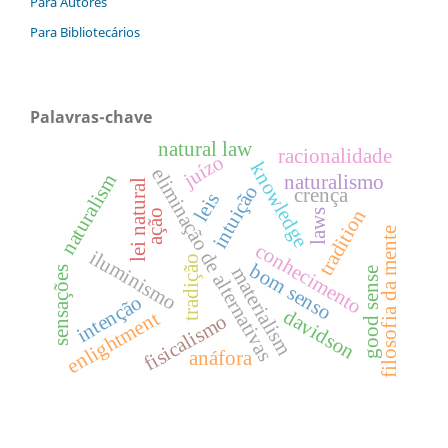
Para Autores
Para Bibliotecários
Palavras-chave
natural law
racionalidade
juízo
knowledge
eliminação de alternativas
naturalism
naturalismo
lei natural
intuição
crença
leis
tradition
ação
laws
filosofia da mente
conhecimento
iluminismo
tradição
bom senso
materialism
sensações
good sense
intenção
davidson
enlightment
fisicalismo
anáfora