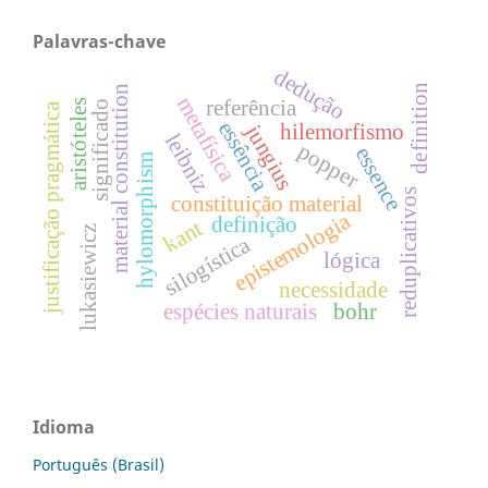
Palavras-chave
dedução
definition
material constitution
metafísica
referência
aristóteles
significado
justificação pragmática
essência
hilemorfismo
jungius
leibniz
popper
essence
hylomorphism
reduplicativos
constituição material
epistemologia
definição
kant
lukasiewicz
silogística
lógica
necessidade
espécies naturais
bohr
Idioma
Português (Brasil)