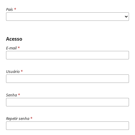
País
*
Acesso
E-mail
*
Usuário
*
Senha
*
Repetir senha
*