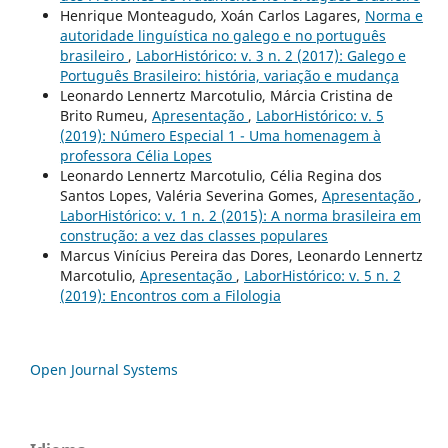
Henrique Monteagudo, Xoán Carlos Lagares,
Norma e
autoridade linguística no galego e no português
brasileiro
,
LaborHistórico: v. 3 n. 2 (2017): Galego e
Português Brasileiro: história, variação e mudança
Leonardo Lennertz Marcotulio, Márcia Cristina de
Brito Rumeu,
Apresentação
,
LaborHistórico: v. 5
(2019): Número Especial 1 - Uma homenagem à
professora Célia Lopes
Leonardo Lennertz Marcotulio, Célia Regina dos
Santos Lopes, Valéria Severina Gomes,
Apresentação
,
LaborHistórico: v. 1 n. 2 (2015): A norma brasileira em
construção: a vez das classes populares
Marcus Vinícius Pereira das Dores, Leonardo Lennertz
Marcotulio,
Apresentação
,
LaborHistórico: v. 5 n. 2
(2019): Encontros com a Filologia
Open Journal Systems