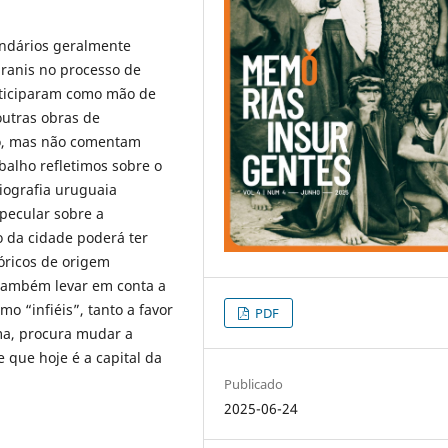
undários geralmente
ranis no processo de
rticiparam como mão de
outras obras de
so, mas não comentam
balho refletimos sobre o
riografia uruguaia
pecular sobre a
o da cidade poderá ter
óricos de origem
 também levar em conta a
o “infiéis”, tanto a favor
PDF
ma, procura mudar a
 que hoje é a capital da
Publicado
2025-06-24