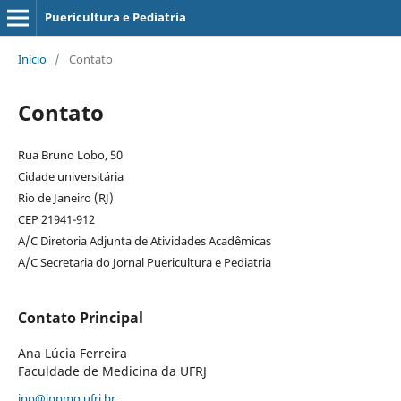
Puericultura e Pediatria
Início
/
Contato
Contato
Rua Bruno Lobo, 50
Cidade universitária
Rio de Janeiro (RJ)
CEP 21941-912
A/C Diretoria Adjunta de Atividades Acadêmicas
A/C Secretaria do Jornal Puericultura e Pediatria
Contato Principal
Ana Lúcia Ferreira
Faculdade de Medicina da UFRJ
jpp@ippmg.ufrj.br