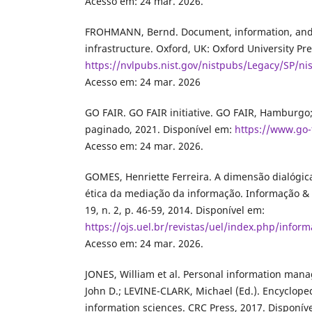
Acesso em: 24 mar. 2026.
FROHMANN, Bernd. Document, information, and 
infrastructure. Oxford, UK: Oxford University Pr
https://nvlpubs.nist.gov/nistpubs/Legacy/SP/nis
Acesso em: 24 mar. 2026
GO FAIR. GO FAIR initiative. GO FAIR, Hamburgo;
paginado, 2021. Disponível em:
https://www.go-fa
Acesso em: 24 mar. 2026.
GOMES, Henriette Ferreira. A dimensão dialógica,
ética da mediação da informação. Informação & 
19, n. 2, p. 46-59, 2014. Disponível em:
https://ojs.uel.br/revistas/uel/index.php/infor
Acesso em: 24 mar. 2026.
JONES, William et al. Personal information ma
John D.; LEVINE-CLARK, Michael (Ed.). Encycloped
information sciences. CRC Press, 2017. Disponív