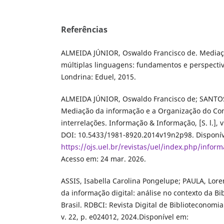
Referências
ALMEIDA JÚNIOR, Oswaldo Francisco de. Mediaç
múltiplas linguagens: fundamentos e perspectiva
Londrina: Eduel, 2015.
ALMEIDA JÚNIOR, Oswaldo Francisco de; SANTOS
Mediação da informação e a Organização do Co
interrelações. Informação & Informação, [S. l.], v.
DOI: 10.5433/1981-8920.2014v19n2p98. Disponív
https://ojs.uel.br/revistas/uel/index.php/infor
Acesso em: 24 mar. 2026.
ASSIS, Isabella Carolina Pongelupe; PAULA, Lor
da informação digital: análise no contexto da Bi
Brasil. RDBCI: Revista Digital de Biblioteconomi
v. 22, p. e024012, 2024.Disponível em: