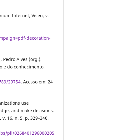
ium Internet, Viseu, v.
paign=pdf-decoration-
Pedro Alves (org.).
ão e do conhecimento.
6789/29754
. Acesso em: 24
nizations use
edge, and make decisions.
v. 16, n. 5, p. 329–340,
/abs/pii/0268401296000205
.