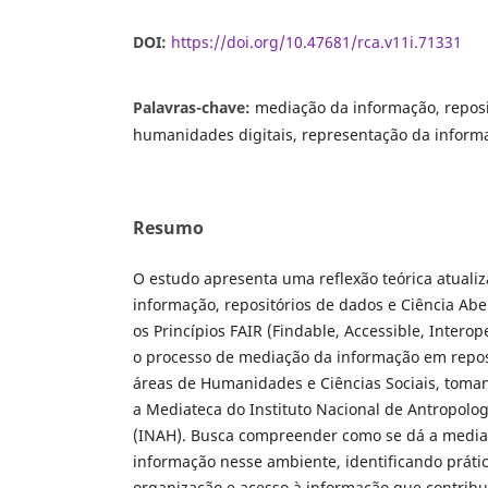
DOI:
https://doi.org/10.47681/rca.v11i.71331
Palavras-chave:
mediação da informação, reposi
humanidades digitais, representação da informa
Resumo
O estudo apresenta uma reflexão teórica atuali
informação, repositórios de dados e Ciência Ab
os Princípios FAIR (Findable, Accessible, Interop
o processo de mediação da informação em repos
áreas de Humanidades e Ciências Sociais, toma
a Mediateca do Instituto Nacional de Antropolog
(INAH). Busca compreender como se dá a mediaçã
informação nesse ambiente, identificando práti
organização e acesso à informação que contrib