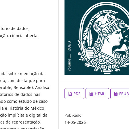
tório de dados,
ção, ciência aberta
zada sobre mediação da
erta, com destaque para
erable, Reusable). Analisa
PDF
HTML
EPUB
itórios de dados nas
ndo como estudo de caso
ia e História do México
o implícita e digital da
Publicado
cas de representação,
14-05-2026
uam para a apropriação