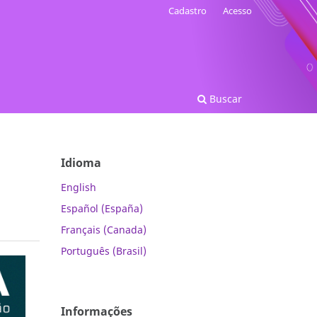
Cadastro
Acesso
Buscar
Idioma
English
Español (España)
Français (Canada)
Português (Brasil)
Informações