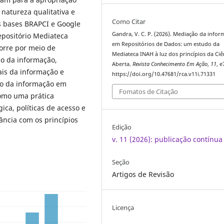
natureza qualitativa e
Como Citar
s bases BRAPCI e Google
Gandra, V. C. P. (2026). Mediação da info
epositório Mediateca
em Repositórios de Dados: um estudo da
orre por meio de
Mediateca INAH à luz dos princípios da Ciê
ão da informação,
Aberta.
Revista Conhecimento Em Ação
,
11
, 
ais da informação e
https://doi.org/10.47681/rca.v11i.71331
ão da informação em
Fomatos de Citação
omo uma prática
gica, políticas de acesso e
ância com os princípios
Edição
v. 11 (2026): publicação contínua
Seção
Artigos de Revisão
Licença