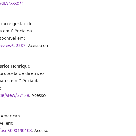
yqLVrxxxq/?
ção e gestão do
s em Ciência da
isponível em:
le/view/22287
. Acesso em:
arlos Henrique
proposta de diretrizes
lhares em Ciência da
:
cle/view/37188
. Acesso
. American
vel em:
2/asi.5090190103
. Acesso