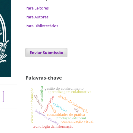
Para Leitores
Para Autores
Para Bibliotecários
Enviar Submissão
Palavras-chave
semiótica
gestão do conhecimento
ciência da informação
aprendizagem colaborativa
gestão da informação
discentes.
organização
cidadania
saúde
ufg
biblioteconomia
comunidades de prática
produção editorial
comunicação visual
tecnologia da informação