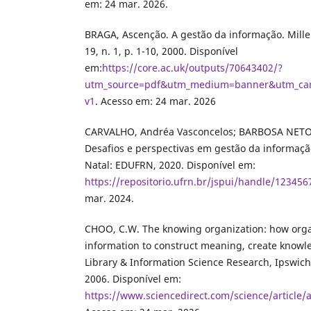
em: 24 mar. 2026.
BRAGA, Ascenção. A gestão da informação. Millen
19, n. 1, p. 1-10, 2000. Disponível
em:
https://core.ac.uk/outputs/70643402/?
utm_source=pdf&utm_medium=banner&utm_cam
v1
. Acesso em: 24 mar. 2026
CARVALHO, Andréa Vasconcelos; BARBOSA NETO, 
Desafios e perspectivas em gestão da informaç
Natal: EDUFRN, 2020. Disponível em:
https://repositorio.ufrn.br/jspui/handle/12345
mar. 2024.
CHOO, C.W. The knowing organization: how orga
information to construct meaning, create knowl
Library & Information Science Research, Ipswich, 
2006. Disponível em:
https://www.sciencedirect.com/science/article