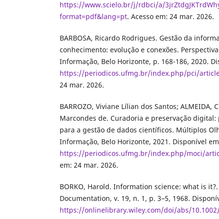
https://www.scielo.br/j/rdbci/a/3jrZtdgJKTrdWh
format=pdf&lang=pt
. Acesso em: 24 mar. 2026.
BARBOSA, Ricardo Rodrigues. Gestão da informa
conhecimento: evolução e conexões. Perspectiva
Informação, Belo Horizonte, p. 168-186, 2020. D
https://periodicos.ufmg.br/index.php/pci/artic
24 mar. 2026.
BARROZO, Viviane Lílian dos Santos; ALMEIDA, C
Marcondes de. Curadoria e preservação digital: 
para a gestão de dados científicos. Múltiplos O
Informação, Belo Horizonte, 2021. Disponível em
https://periodicos.ufmg.br/index.php/moci/arti
em: 24 mar. 2026.
BORKO, Harold. Information science: what is it?
Documentation, v. 19, n. 1, p. 3–5, 1968. Disponí
https://onlinelibrary.wiley.com/doi/abs/10.100