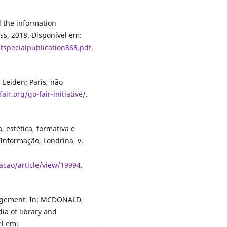
the information
ess, 2018. Disponível em:
tspecialpublication868.pdf
.
 Leiden; Paris, não
ir.org/go-fair-initiative/
.
 estética, formativa e
Informação, Londrina, v.
macao/article/view/19994
.
nagement. In: MCDONALD,
ia of library and
el em: