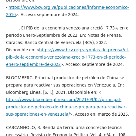
<
https://www.bcv.org.ve/publicaciones/informe-economico-
2010
>. Acceso: septiembre de 2024.
_______. El PIB de la economía venezolana creció 17,73% en el
período Enero-Septiembre de 2022. En: Notas de Prensa.
Caracas: Banco Central de Venezuela (BCV), 2022.
Disponible en: <
https://www.bcv.org.ve/notas-de-prensa/el-
pib-de-la-economia-venezolana-crecio-1773-en-el-periodo-
enero-septiembre-de-2022
>. Acceso: septiembre de 2024.
BLOOMBERG. Principal productor de petróleo de China se
prepara para reactivar sus operaciones en Venezuela. En:
Bloomberg Línea, [S. l.], 2021. Disponible en: <
https://www.bloomberglinea.com/2021/09/02/principal-
productor-de-petroleo-de-china-se-prepara-para-reactivar-
sus-operaciones-en-venezuela/
>. Acceso en: marzo de 2025.
CARCANHOLO, R. Renda da terra: uma concreção teórica
necessária. Revista de Economía Política, Vol. 4, nº4, p. 108-