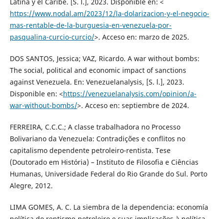
Latina y el Caribe. [S. l.], 2023. Disponible en: <
https://www.nodal.am/2023/12/la-dolarizacion-y-el-negocio-
mas-rentable-de-la-burguesia-en-venezuela-por-
pasqualina-curcio-curcio/
>. Acceso en: marzo de 2025.
DOS SANTOS, Jessica; VAZ, Ricardo. A war without bombs:
The social, political and economic impact of sanctions
against Venezuela. En: Venezuelanalysis, [S. l.], 2023.
Disponible en: <
https://venezuelanalysis.com/opinion/a-
war-without-bombs/
>. Acceso en: septiembre de 2024.
FERREIRA, C.C.C.; A classe trabalhadora no Processo
Bolivariano da Venezuela: Contradições e conflitos no
capitalismo dependente petroleiro-rentista. Tese
(Doutorado em História) – Instituto de Filosofia e Ciências
Humanas, Universidade Federal do Rio Grande do Sul. Porto
Alegre, 2012.
LIMA GOMES, A. C. La siembra de la dependencia: economía
política do rentismo-petroleiro e suas implicações à política