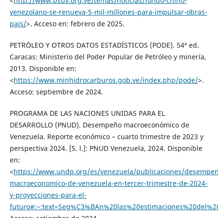
<
http://www.psuv.org.ve/temas/noticias/fondo-chino-
venezolano-se-renueva-5-mil-millones-para-impulsar-obras-
pais/
>. Acceso en: febrero de 2025.
PETRÓLEO Y OTROS DATOS ESTADÍSTICOS (PODE). 54ª ed.
Caracas: Ministerio del Poder Popular de Petróleo y minería,
2013. Disponible en:
<
https://www.minhidrocarburos.gob.ve/index.php/pode/
>.
Acceso: septiembre de 2024.
PROGRAMA DE LAS NACIONES UNIDAS PARA EL
DESARROLLO (PNUD). Desempeño macroeconómico de
Venezuela. Reporte económico – cuarto trimestre de 2023 y
perspectiva 2024. [S. l.]: PNUD Venezuela, 2024. Disponible
en:
<
https://www.undp.org/es/venezuela/publicaciones/desempen
macroeconomico-de-venezuela-en-tercer-trimestre-de-2024-
y-proyecciones-para-el-
futuro#:~:text=Seg%C3%BAn%20las%20estimaciones%20del%