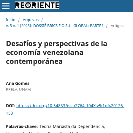
Início
/
Arquivos
/
v. 5 n. 1 (2025): DOSSIÊ BRICS E O SUL GLOBAL: PARTE I
/
Artigos
Desafíos y perspectivas de la
economía venezolana
contemporánea
Ana Gomes
PPELA, UNAM
DOI:
https://doi.org/10.54833/issn2764-104X.v5i1p%20126-
153
Palavras-chave:
Teoria Marxista da Dependencia,