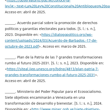
<
https://observatorio.gob.ve/conoce-la-
ley/#:~:text=La%20Ley%20Constitucional%20Antibloqueo%
Acceso en: abril de 2025.
_______. Acuerdo parcial sobre la promoción de derechos
políticos y garantías electorales para todos. [S. l.: s. n.],
2023. Disponible en: <
https://dialogopolitico.org/wp-
content/uploads/2024/03/Acuerdo-de-Barbados.-17-de-
octubre-de-2023.pdf
>. Acceso en: marzo de 2025.
_______. Plan de la Patria de las 7 grandes transformaciones
rumbo al futuro 2025-2031. [S. l.: s. n.], 2023. Disponible en:
<
https://siteal.iiep.unesco.org/bdnp/4813/plan-patria-7-
grandes-transformaciones-rumbo-al-futuro-2025-2031
>.
Acceso en: abril de 2025.
_______. Ministerio del Poder Popular para el Ecosocialismo.
Siete objetivos encaminarán a Venezuela en una
transformación de desarrollo y bienestar. [S. l.: s. n.], 2024.
Disponible en: <
http://www.minec.gob.ve/siete-objetivos-