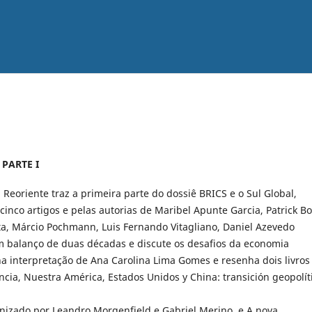
 PARTE I
 Reoriente traz a primeira parte do dossiê BRICS e o Sul Global,
inco artigos e pelas autorias de Maribel Apunte Garcia, Patrick B
a, Márcio Pochmann, Luis Fernando Vitagliano, Daniel Azevedo
 balanço de duas décadas e discute os desafios da economia
a interpretação de Ana Carolina Lima Gomes e resenha dois livros
cia, Nuestra América, Estados Unidos y China: transición geopolít
nizado por Leandro Morgenfield e Gabriel Merino, e A nova