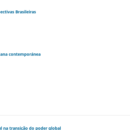
ctivas Brasileiras
olana contemporánea
l na transição do poder global