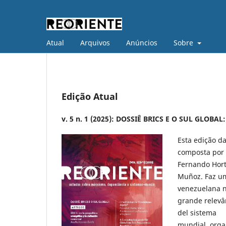
Atual
Arquivos
Anúncios
Sobre
Edição Atual
v. 5 n. 1 (2025): DOSSIÊ BRICS E O SUL GLOBAL:
Esta edição da
composta por c
Fernando Hort
Muñoz. Faz um
venezuelana n
grande relevân
del sistema
mundial, orga