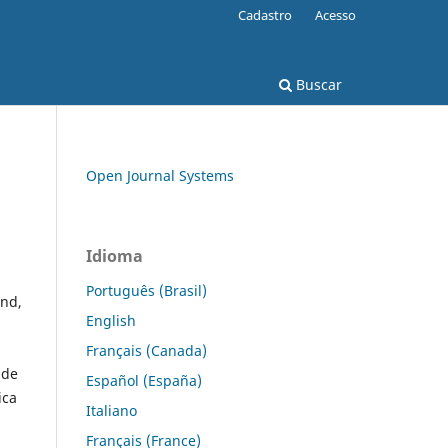
Cadastro
Acesso
Buscar
Open Journal Systems
Idioma
Português (Brasil)
ond,
English
Français (Canada)
 de
Español (España)
ica
Italiano
Français (France)